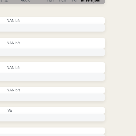
VPID
Audio
PMT
PCR
TXT
Mise à jour
NAN b/s
NAN b/s
NAN b/s
NAN b/s
n/a