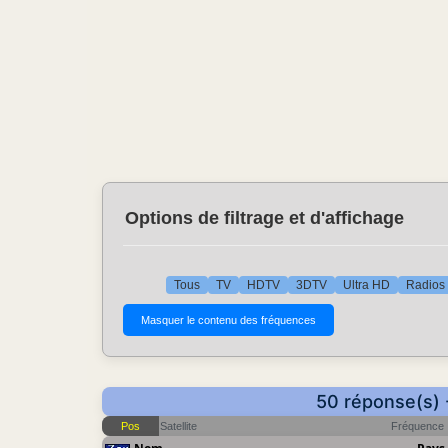
Options de filtrage et d'affichage
Tous
TV
HDTV
3DTV
Ultra HD
Radios
50 réponse(s) 
Pos
Satellite
Fréquence