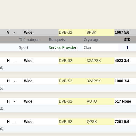
V
-
Wide
DVB-S2
8PSK
1667
5/6
Thématique
Bouquets
Cryptage
SID
Sport
Service Provider
Clair
1
H
-
Wide
DVB-S2
32APSK
4023
3/4
6)
H
-
Wide
DVB-S2
32APSK
1000
3/4
5)
H
-
Wide
DVB-S2
AUTO
517
None
8)
H
-
Wide
DVB-S2
QPSK
7201
5/6
0)