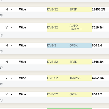
H
-
Wide
DVB-S2
8PSK
13455
2/3
0)
AUTO
V
-
Wide
DVB-S2
7619
3/4
Stream 0
3)
H
-
Wide
DVB-S
QPSK
600
3/4
3)
H
-
Wide
DVB-S2
8PSK
1666
3/4
8)
V
-
Wide
DVB-S2
16APSK
4762
3/4
0)
V
-
Wide
DVB-S2
QPSK
840
1/2
1)