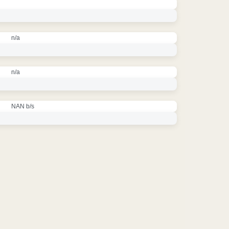
n/a
n/a
NAN b/s