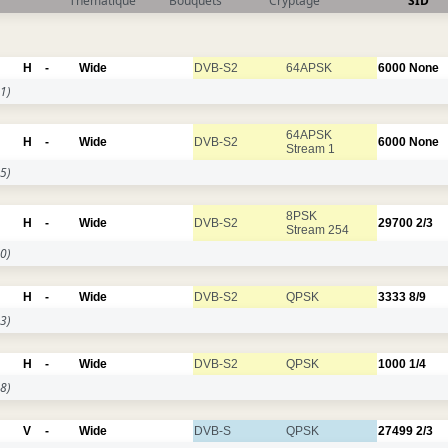
Thématique
Bouquets
Cryptage
SID
H
-
Wide
DVB-S2
64APSK
6000
None
1)
64APSK
H
-
Wide
DVB-S2
6000
None
Stream 1
5)
8PSK
H
-
Wide
DVB-S2
29700
2/3
Stream 254
0)
H
-
Wide
DVB-S2
QPSK
3333
8/9
3)
H
-
Wide
DVB-S2
QPSK
1000
1/4
8)
V
-
Wide
DVB-S
QPSK
27499
2/3