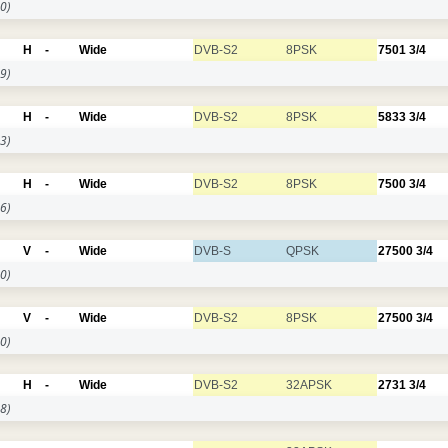
0)
H
-
Wide
DVB-S2
8PSK
7501
3/4
9)
H
-
Wide
DVB-S2
8PSK
5833
3/4
3)
H
-
Wide
DVB-S2
8PSK
7500
3/4
6)
V
-
Wide
DVB-S
QPSK
27500
3/4
0)
V
-
Wide
DVB-S2
8PSK
27500
3/4
0)
H
-
Wide
DVB-S2
32APSK
2731
3/4
8)