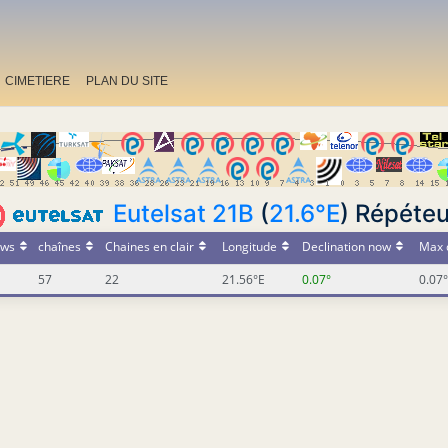
CIMETIERE
PLAN DU SITE
Eutelsat 21B
(
21.6°E
) Répéteu
ws
chaînes
Chaines en clair
Longitude
Declination now
Max 
57
22
21.56°E
0.07°
0.07°