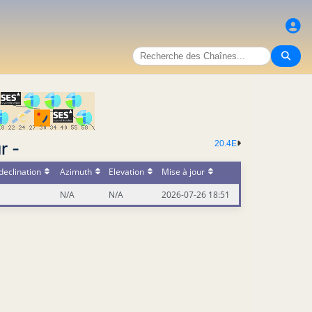
r -
20.4E
declination
Azimuth
Elevation
Mise à jour
N/A
N/A
2026-07-26 18:51