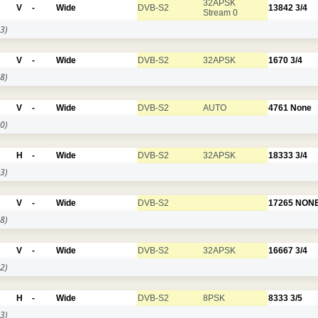
32APSK
V
-
Wide
DVB-S2
13842
3/4
Stream 0
3)
V
-
Wide
DVB-S2
32APSK
1670
3/4
8)
V
-
Wide
DVB-S2
AUTO
4761
None
0)
H
-
Wide
DVB-S2
32APSK
18333
3/4
3)
V
-
Wide
DVB-S2
17265
NON
8)
V
-
Wide
DVB-S2
32APSK
16667
3/4
2)
H
-
Wide
DVB-S2
8PSK
8333
3/5
3)