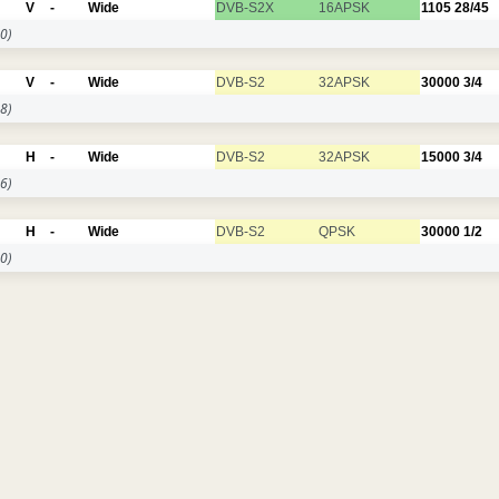
V
-
Wide
DVB-S2X
16APSK
1105
28/45
0)
V
-
Wide
DVB-S2
32APSK
30000
3/4
8)
H
-
Wide
DVB-S2
32APSK
15000
3/4
6)
H
-
Wide
DVB-S2
QPSK
30000
1/2
0)