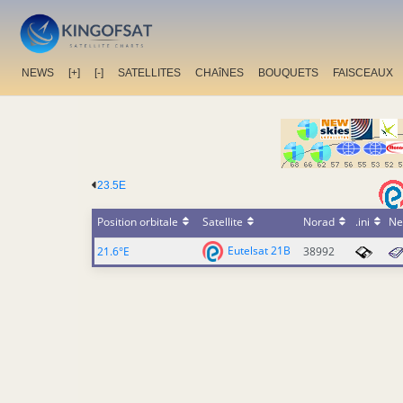
NEWS
[+]
[-]
SATELLITES
CHAîNES
BOUQUETS
FAISCEAUX
23.5E
Position orbitale
Satellite
Norad
.ini
Ne
Eutelsat 21B
21.6°E
38992