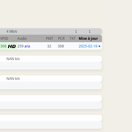
4 Mb/s
1
1
VPID
Audio
PMT
PCR
TXT
Mise à jour
308
259
ara
32
308
2025-02-16
+
NAN b/s
NAN b/s