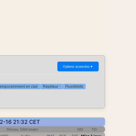
Options avancées
▼
emporairement en clair
Répéteur -
Flux/débits
02-16 21:32 CET
Réseau, Débit binaire
NID
TID