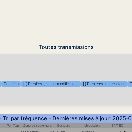
Toutes transmissions
Données
[+] Derniers ajouts et modifications
[-] Dernières suppressions
T
- Tri par fréquence - Dernières mises à jour: 2025-
Pol
Txp
Zone de couverture
Standard
Modulation
SR/FEC