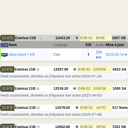
21.6°E
Eutelsat 21B
11643.20
V
DVB-S2
8PSK
1667
5/6
1
Nom
Cryptage
SID
Audio
Mise à jour
259
Libya Sport 1 HD
Clair
1
2025-02-16
+
ara
21.6°E
Eutelsat 21B
12507.90
H
DVB-S2
32APSK
4023
3/4
Feeds occasionnels, données ou fréquence non active
(2026-01-26)
21.6°E
Eutelsat 21B
12536.20
H
DVB-S2
32APSK
1000
3/4
Feeds occasionnels, données ou fréquence non active
(2025-04-05)
21.6°E
Eutelsat 21B
12578.00
H
DVB-S2
AUTO
517
None
Feeds occasionnels, données ou fréquence non active
(2026-07-08)
21.6°E
Eutelsat 21B
12602.60
H
DVB-S2
QPSK
7201
5/6