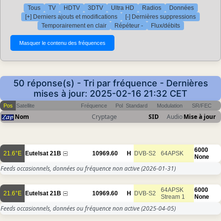
Tous
TV
HDTV
3DTV
Ultra HD
Radios
Données
[+] Derniers ajouts et modifications
[-] Dernières suppressions
Temporairement en clair
Répéteur -
Flux/débits
50 réponse(s) - Tri par fréquence - Dernières
mises à jour: 2025-02-16 21:32 CET
Pos
Satellite
Fréquence
Pol
Standard
Modulation
SR/FEC
Nom
Cryptage
SID
Audio
Mise à jour
6000
21.6°E
Eutelsat 21B
10969.60
H
DVB-S2
64APSK
None
Feeds occasionnels, données ou fréquence non active
(2026-01-31)
64APSK
6000
21.6°E
Eutelsat 21B
10969.60
H
DVB-S2
Stream 1
None
Feeds occasionnels, données ou fréquence non active
(2025-04-05)