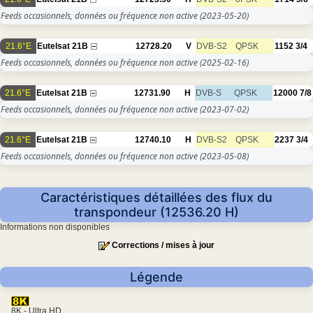
Feeds occasionnels, données ou fréquence non active
(2023-05-20)
21.6°E
Eutelsat 21B
12728.20
V
DVB-S2
QPSK
1152
3/4
Feeds occasionnels, données ou fréquence non active
(2025-02-16)
21.6°E
Eutelsat 21B
12731.90
H
DVB-S
QPSK
12000
7/8
Feeds occasionnels, données ou fréquence non active
(2023-07-02)
21.6°E
Eutelsat 21B
12740.10
H
DVB-S2
QPSK
2237
3/4
Feeds occasionnels, données ou fréquence non active
(2023-05-08)
Caractéristiques détaillées des flux du
transpondeur (12536.20 H)
Informations non disponibles
Corrections / mises à jour
Légende
8K - Ultra HD