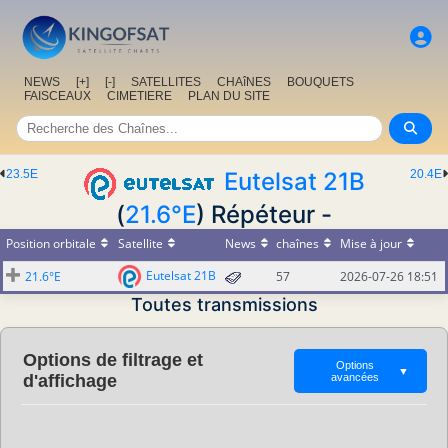
NEWS
[+]
[-]
SATELLITES
CHAîNES
BOUQUETS
FAISCEAUX
CIMETIERE
PLAN DU SITE
23.5E
Eutelsat 21B
20.4E
(
21.6°E
) Répéteur -
Position orbitale
Satellite
News
chaînes
Mise à jour
Eutelsat 21B
21.6°E
57
2026-07-26 18:51
Toutes transmissions
Options de filtrage et
Options
▼
d'affichage
avancées