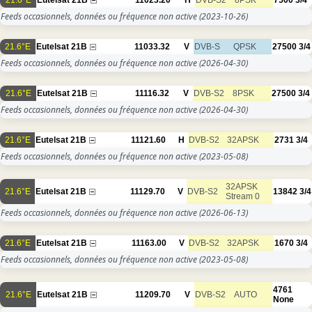
Feeds occasionnels, données ou fréquence non active
(2023-10-26)
21.6°E
Eutelsat 21B
11033.32
V
DVB-S
QPSK
27500
3/4
Feeds occasionnels, données ou fréquence non active
(2026-04-30)
21.6°E
Eutelsat 21B
11116.32
V
DVB-S2
8PSK
27500
3/4
Feeds occasionnels, données ou fréquence non active
(2026-04-30)
21.6°E
Eutelsat 21B
11121.60
H
DVB-S2
32APSK
2731
3/4
Feeds occasionnels, données ou fréquence non active
(2023-05-08)
32APSK
21.6°E
Eutelsat 21B
11129.70
V
DVB-S2
13842
3/4
Stream 0
Feeds occasionnels, données ou fréquence non active
(2026-06-13)
21.6°E
Eutelsat 21B
11163.00
V
DVB-S2
32APSK
1670
3/4
Feeds occasionnels, données ou fréquence non active
(2023-05-08)
4761
21.6°E
Eutelsat 21B
11209.70
V
DVB-S2
AUTO
None