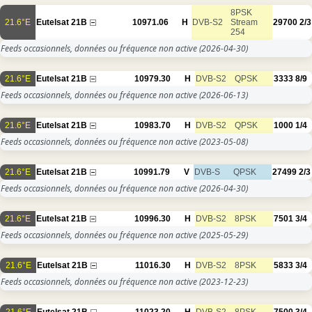
8PSK
21.6°E
Eutelsat 21B
10971.06
H
DVB-S2
Stream
29700
2/3
254
Feeds occasionnels, données ou fréquence non active
(2026-04-30)
21.6°E
Eutelsat 21B
10979.30
H
DVB-S2
QPSK
3333
8/9
Feeds occasionnels, données ou fréquence non active
(2026-06-13)
21.6°E
Eutelsat 21B
10983.70
H
DVB-S2
QPSK
1000
1/4
Feeds occasionnels, données ou fréquence non active
(2023-05-08)
21.6°E
Eutelsat 21B
10991.79
V
DVB-S
QPSK
27499
2/3
Feeds occasionnels, données ou fréquence non active
(2026-04-30)
21.6°E
Eutelsat 21B
10996.30
H
DVB-S2
8PSK
7501
3/4
Feeds occasionnels, données ou fréquence non active
(2025-05-29)
21.6°E
Eutelsat 21B
11016.30
H
DVB-S2
8PSK
5833
3/4
Feeds occasionnels, données ou fréquence non active
(2023-12-23)
21.6°E
Eutelsat 21B
11023.20
H
DVB-S2
8PSK
7500
3/4