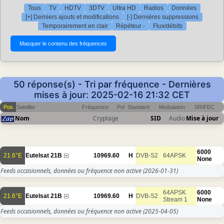
Tous
TV
HDTV
3DTV
Ultra HD
Radios
Données
[+] Derniers ajouts et modifications
[-] Dernières suppressions
Temporairement en clair
Répéteur -
Flux/débits
50 réponse(s) - Tri par fréquence - Dernières
mises à jour: 2025-02-16 21:32 CET
Pos
Satellite
Fréquence
Pol
Standard
Modulation
SR/FEC
Nom
Cryptage
SID
Audio
Mise à jour
6000
21.6°E
Eutelsat 21B
10969.60
H
DVB-S2
64APSK
None
Feeds occasionnels, données ou fréquence non active
(2026-01-31)
64APSK
6000
21.6°E
Eutelsat 21B
10969.60
H
DVB-S2
Stream 1
None
Feeds occasionnels, données ou fréquence non active
(2025-04-05)