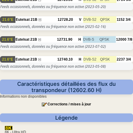
Feeds occasionnels, données ou fréquence non active
(2023-05-20)
21.6°E
Eutelsat 21B
12728.20
V
DVB-S2
QPSK
1152
3/4
Feeds occasionnels, données ou fréquence non active
(2025-02-16)
21.6°E
Eutelsat 21B
12731.90
H
DVB-S
QPSK
12000
7/8
Feeds occasionnels, données ou fréquence non active
(2023-07-02)
21.6°E
Eutelsat 21B
12740.10
H
DVB-S2
QPSK
2237
3/4
Feeds occasionnels, données ou fréquence non active
(2023-05-08)
Caractéristiques détaillées des flux du
transpondeur (12602.60 H)
Informations non disponibles
Corrections / mises à jour
Légende
8K - Ultra HD