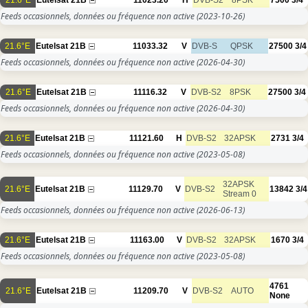
Feeds occasionnels, données ou fréquence non active
(2023-10-26)
21.6°E
Eutelsat 21B
11033.32
V
DVB-S
QPSK
27500
3/4
Feeds occasionnels, données ou fréquence non active
(2026-04-30)
21.6°E
Eutelsat 21B
11116.32
V
DVB-S2
8PSK
27500
3/4
Feeds occasionnels, données ou fréquence non active
(2026-04-30)
21.6°E
Eutelsat 21B
11121.60
H
DVB-S2
32APSK
2731
3/4
Feeds occasionnels, données ou fréquence non active
(2023-05-08)
32APSK
21.6°E
Eutelsat 21B
11129.70
V
DVB-S2
13842
3/4
Stream 0
Feeds occasionnels, données ou fréquence non active
(2026-06-13)
21.6°E
Eutelsat 21B
11163.00
V
DVB-S2
32APSK
1670
3/4
Feeds occasionnels, données ou fréquence non active
(2023-05-08)
4761
21.6°E
Eutelsat 21B
11209.70
V
DVB-S2
AUTO
None