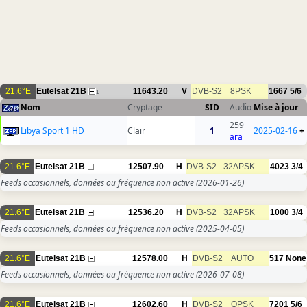
21.6°E
Eutelsat 21B
11643.20
V
DVB-S2
8PSK
1667
5/6
1
Nom
Cryptage
SID
Audio
Mise à jour
259
Libya Sport 1 HD
Clair
1
2025-02-16
+
ara
21.6°E
Eutelsat 21B
12507.90
H
DVB-S2
32APSK
4023
3/4
Feeds occasionnels, données ou fréquence non active
(2026-01-26)
21.6°E
Eutelsat 21B
12536.20
H
DVB-S2
32APSK
1000
3/4
Feeds occasionnels, données ou fréquence non active
(2025-04-05)
21.6°E
Eutelsat 21B
12578.00
H
DVB-S2
AUTO
517
None
Feeds occasionnels, données ou fréquence non active
(2026-07-08)
21.6°E
Eutelsat 21B
12602.60
H
DVB-S2
QPSK
7201
5/6