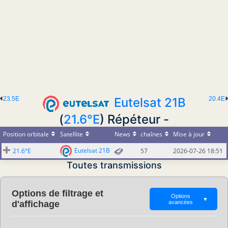
23.5E
Eutelsat 21B
20.4E
(
21.6°E
) Répéteur -
Position orbitale
Satellite
News
chaînes
Mise à jour
Eutelsat 21B
21.6°E
57
2026-07-26 18:51
Toutes transmissions
Options de filtrage et
Options
▼
d'affichage
avancées