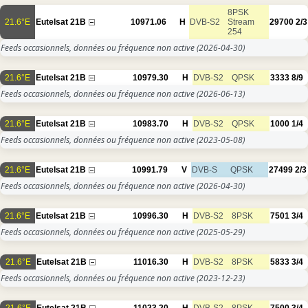
8PSK
21.6°E
Eutelsat 21B
10971.06
H
DVB-S2
Stream
29700
2/3
254
Feeds occasionnels, données ou fréquence non active
(2026-04-30)
21.6°E
Eutelsat 21B
10979.30
H
DVB-S2
QPSK
3333
8/9
Feeds occasionnels, données ou fréquence non active
(2026-06-13)
21.6°E
Eutelsat 21B
10983.70
H
DVB-S2
QPSK
1000
1/4
Feeds occasionnels, données ou fréquence non active
(2023-05-08)
21.6°E
Eutelsat 21B
10991.79
V
DVB-S
QPSK
27499
2/3
Feeds occasionnels, données ou fréquence non active
(2026-04-30)
21.6°E
Eutelsat 21B
10996.30
H
DVB-S2
8PSK
7501
3/4
Feeds occasionnels, données ou fréquence non active
(2025-05-29)
21.6°E
Eutelsat 21B
11016.30
H
DVB-S2
8PSK
5833
3/4
Feeds occasionnels, données ou fréquence non active
(2023-12-23)
21.6°E
Eutelsat 21B
11023.20
H
DVB-S2
8PSK
7500
3/4