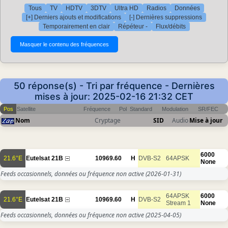
Tous
TV
HDTV
3DTV
Ultra HD
Radios
Données
[+] Derniers ajouts et modifications
[-] Dernières suppressions
Temporairement en clair
Répéteur -
Flux/débits
50 réponse(s) - Tri par fréquence - Dernières
mises à jour: 2025-02-16 21:32 CET
Pos
Satellite
Fréquence
Pol
Standard
Modulation
SR/FEC
Nom
Cryptage
SID
Audio
Mise à jour
6000
21.6°E
Eutelsat 21B
10969.60
H
DVB-S2
64APSK
None
Feeds occasionnels, données ou fréquence non active
(2026-01-31)
64APSK
6000
21.6°E
Eutelsat 21B
10969.60
H
DVB-S2
Stream 1
None
Feeds occasionnels, données ou fréquence non active
(2025-04-05)