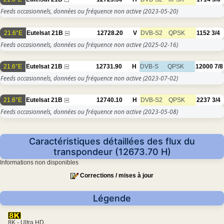
Feeds occasionnels, données ou fréquence non active
(2023-05-20)
21.6°E
Eutelsat 21B
12728.20
V
DVB-S2
QPSK
1152
3/4
Feeds occasionnels, données ou fréquence non active
(2025-02-16)
21.6°E
Eutelsat 21B
12731.90
H
DVB-S
QPSK
12000
7/8
Feeds occasionnels, données ou fréquence non active
(2023-07-02)
21.6°E
Eutelsat 21B
12740.10
H
DVB-S2
QPSK
2237
3/4
Feeds occasionnels, données ou fréquence non active
(2023-05-08)
Caractéristiques détaillées des flux du
transpondeur (12673.70 H)
Informations non disponibles
Corrections / mises à jour
Légende
8K - Ultra HD