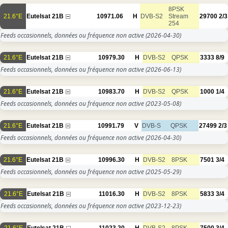
8PSK
21.6°E
Eutelsat 21B
10971.06
H
DVB-S2
Stream
29700
2/3
254
Feeds occasionnels, données ou fréquence non active
(2026-04-30)
21.6°E
Eutelsat 21B
10979.30
H
DVB-S2
QPSK
3333
8/9
Feeds occasionnels, données ou fréquence non active
(2026-06-13)
21.6°E
Eutelsat 21B
10983.70
H
DVB-S2
QPSK
1000
1/4
Feeds occasionnels, données ou fréquence non active
(2023-05-08)
21.6°E
Eutelsat 21B
10991.79
V
DVB-S
QPSK
27499
2/3
Feeds occasionnels, données ou fréquence non active
(2026-04-30)
21.6°E
Eutelsat 21B
10996.30
H
DVB-S2
8PSK
7501
3/4
Feeds occasionnels, données ou fréquence non active
(2025-05-29)
21.6°E
Eutelsat 21B
11016.30
H
DVB-S2
8PSK
5833
3/4
Feeds occasionnels, données ou fréquence non active
(2023-12-23)
21.6°E
Eutelsat 21B
11023.20
H
DVB-S2
8PSK
7500
3/4