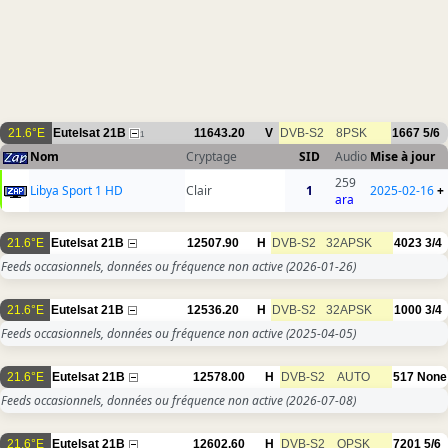
21.6°E
Eutelsat 21B
11643.20
V
DVB-S2
8PSK
1667
5/6
1
Nom
Cryptage
SID
Audio
Mise à jour
259
Libya Sport 1 HD
Clair
1
2025-02-16
+
ara
21.6°E
Eutelsat 21B
12507.90
H
DVB-S2
32APSK
4023
3/4
Feeds occasionnels, données ou fréquence non active
(2026-01-26)
21.6°E
Eutelsat 21B
12536.20
H
DVB-S2
32APSK
1000
3/4
Feeds occasionnels, données ou fréquence non active
(2025-04-05)
21.6°E
Eutelsat 21B
12578.00
H
DVB-S2
AUTO
517
None
Feeds occasionnels, données ou fréquence non active
(2026-07-08)
21.6°E
Eutelsat 21B
12602.60
H
DVB-S2
QPSK
7201
5/6