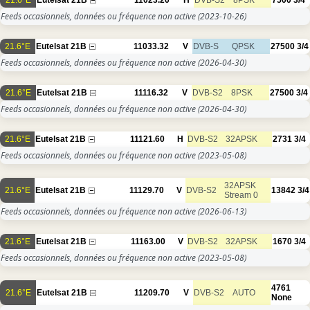
Feeds occasionnels, données ou fréquence non active
(2023-10-26)
21.6°E
Eutelsat 21B
11033.32
V
DVB-S
QPSK
27500
3/4
Feeds occasionnels, données ou fréquence non active
(2026-04-30)
21.6°E
Eutelsat 21B
11116.32
V
DVB-S2
8PSK
27500
3/4
Feeds occasionnels, données ou fréquence non active
(2026-04-30)
21.6°E
Eutelsat 21B
11121.60
H
DVB-S2
32APSK
2731
3/4
Feeds occasionnels, données ou fréquence non active
(2023-05-08)
32APSK
21.6°E
Eutelsat 21B
11129.70
V
DVB-S2
13842
3/4
Stream 0
Feeds occasionnels, données ou fréquence non active
(2026-06-13)
21.6°E
Eutelsat 21B
11163.00
V
DVB-S2
32APSK
1670
3/4
Feeds occasionnels, données ou fréquence non active
(2023-05-08)
4761
21.6°E
Eutelsat 21B
11209.70
V
DVB-S2
AUTO
None