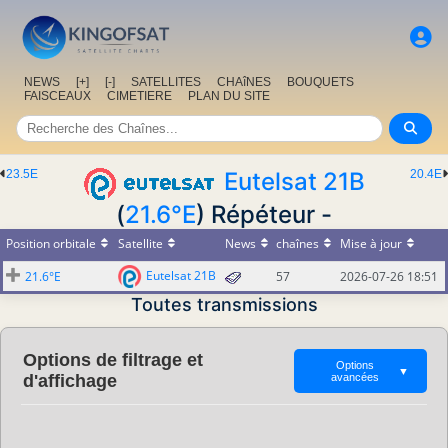
NEWS
[+]
[-]
SATELLITES
CHAîNES
BOUQUETS
FAISCEAUX
CIMETIERE
PLAN DU SITE
23.5E
Eutelsat 21B
20.4E
(
21.6°E
) Répéteur -
Position orbitale
Satellite
News
chaînes
Mise à jour
Eutelsat 21B
21.6°E
57
2026-07-26 18:51
Toutes transmissions
Options de filtrage et
Options
▼
d'affichage
avancées