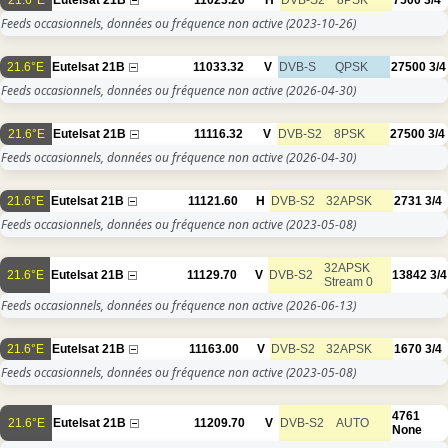
Feeds occasionnels, données ou fréquence non active
(2023-10-26)
21.6°E
Eutelsat 21B
11033.32
V
DVB-S
QPSK
27500
3/4
Feeds occasionnels, données ou fréquence non active
(2026-04-30)
21.6°E
Eutelsat 21B
11116.32
V
DVB-S2
8PSK
27500
3/4
Feeds occasionnels, données ou fréquence non active
(2026-04-30)
21.6°E
Eutelsat 21B
11121.60
H
DVB-S2
32APSK
2731
3/4
Feeds occasionnels, données ou fréquence non active
(2023-05-08)
32APSK
21.6°E
Eutelsat 21B
11129.70
V
DVB-S2
13842
3/4
Stream 0
Feeds occasionnels, données ou fréquence non active
(2026-06-13)
21.6°E
Eutelsat 21B
11163.00
V
DVB-S2
32APSK
1670
3/4
Feeds occasionnels, données ou fréquence non active
(2023-05-08)
4761
21.6°E
Eutelsat 21B
11209.70
V
DVB-S2
AUTO
None