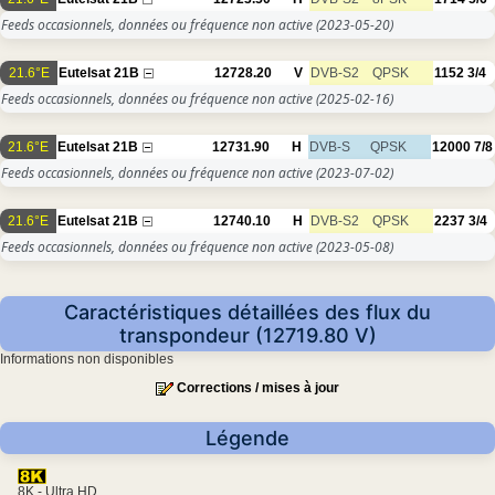
Feeds occasionnels, données ou fréquence non active
(2023-05-20)
21.6°E
Eutelsat 21B
12728.20
V
DVB-S2
QPSK
1152
3/4
Feeds occasionnels, données ou fréquence non active
(2025-02-16)
21.6°E
Eutelsat 21B
12731.90
H
DVB-S
QPSK
12000
7/8
Feeds occasionnels, données ou fréquence non active
(2023-07-02)
21.6°E
Eutelsat 21B
12740.10
H
DVB-S2
QPSK
2237
3/4
Feeds occasionnels, données ou fréquence non active
(2023-05-08)
Caractéristiques détaillées des flux du
transpondeur (12719.80 V)
Informations non disponibles
Corrections / mises à jour
Légende
8K - Ultra HD