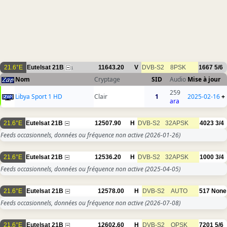
21.6°E
Eutelsat 21B
11643.20
V
DVB-S2
8PSK
1667
5/6
1
Nom
Cryptage
SID
Audio
Mise à jour
259
Libya Sport 1 HD
Clair
1
2025-02-16
+
ara
21.6°E
Eutelsat 21B
12507.90
H
DVB-S2
32APSK
4023
3/4
Feeds occasionnels, données ou fréquence non active
(2026-01-26)
21.6°E
Eutelsat 21B
12536.20
H
DVB-S2
32APSK
1000
3/4
Feeds occasionnels, données ou fréquence non active
(2025-04-05)
21.6°E
Eutelsat 21B
12578.00
H
DVB-S2
AUTO
517
None
Feeds occasionnels, données ou fréquence non active
(2026-07-08)
21.6°E
Eutelsat 21B
12602.60
H
DVB-S2
QPSK
7201
5/6