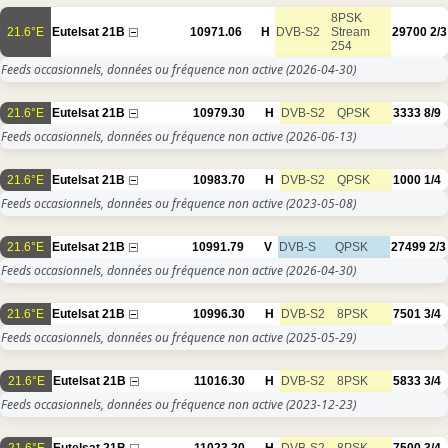
8PSK
21.6°E
Eutelsat 21B
10971.06
H
DVB-S2
Stream
29700
2/3
254
Feeds occasionnels, données ou fréquence non active
(2026-04-30)
21.6°E
Eutelsat 21B
10979.30
H
DVB-S2
QPSK
3333
8/9
Feeds occasionnels, données ou fréquence non active
(2026-06-13)
21.6°E
Eutelsat 21B
10983.70
H
DVB-S2
QPSK
1000
1/4
Feeds occasionnels, données ou fréquence non active
(2023-05-08)
21.6°E
Eutelsat 21B
10991.79
V
DVB-S
QPSK
27499
2/3
Feeds occasionnels, données ou fréquence non active
(2026-04-30)
21.6°E
Eutelsat 21B
10996.30
H
DVB-S2
8PSK
7501
3/4
Feeds occasionnels, données ou fréquence non active
(2025-05-29)
21.6°E
Eutelsat 21B
11016.30
H
DVB-S2
8PSK
5833
3/4
Feeds occasionnels, données ou fréquence non active
(2023-12-23)
21.6°E
Eutelsat 21B
11023.20
H
DVB-S2
8PSK
7500
3/4