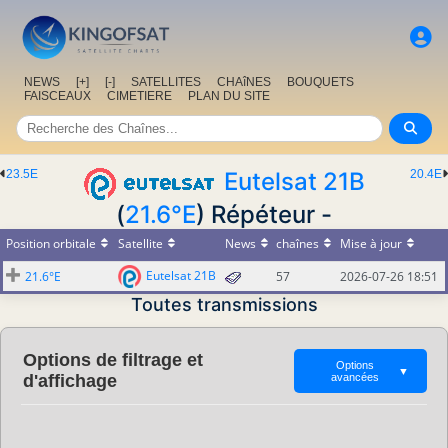
NEWS
[+]
[-]
SATELLITES
CHAîNES
BOUQUETS
FAISCEAUX
CIMETIERE
PLAN DU SITE
23.5E
Eutelsat 21B
20.4E
(
21.6°E
) Répéteur -
Position orbitale
Satellite
News
chaînes
Mise à jour
Eutelsat 21B
21.6°E
57
2026-07-26 18:51
Toutes transmissions
Options de filtrage et
Options
▼
d'affichage
avancées