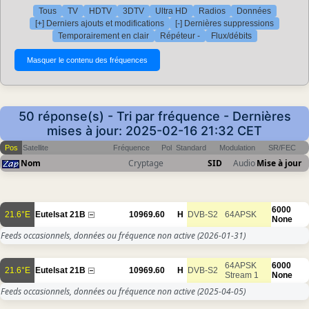
Tous
TV
HDTV
3DTV
Ultra HD
Radios
Données
[+] Derniers ajouts et modifications
[-] Dernières suppressions
Temporairement en clair
Répéteur -
Flux/débits
50 réponse(s) - Tri par fréquence - Dernières
mises à jour: 2025-02-16 21:32 CET
Pos
Satellite
Fréquence
Pol
Standard
Modulation
SR/FEC
Nom
Cryptage
SID
Audio
Mise à jour
6000
21.6°E
Eutelsat 21B
10969.60
H
DVB-S2
64APSK
None
Feeds occasionnels, données ou fréquence non active
(2026-01-31)
64APSK
6000
21.6°E
Eutelsat 21B
10969.60
H
DVB-S2
Stream 1
None
Feeds occasionnels, données ou fréquence non active
(2025-04-05)