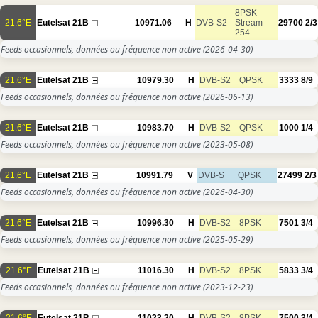
8PSK
21.6°E
Eutelsat 21B
10971.06
H
DVB-S2
Stream
29700
2/3
254
Feeds occasionnels, données ou fréquence non active
(2026-04-30)
21.6°E
Eutelsat 21B
10979.30
H
DVB-S2
QPSK
3333
8/9
Feeds occasionnels, données ou fréquence non active
(2026-06-13)
21.6°E
Eutelsat 21B
10983.70
H
DVB-S2
QPSK
1000
1/4
Feeds occasionnels, données ou fréquence non active
(2023-05-08)
21.6°E
Eutelsat 21B
10991.79
V
DVB-S
QPSK
27499
2/3
Feeds occasionnels, données ou fréquence non active
(2026-04-30)
21.6°E
Eutelsat 21B
10996.30
H
DVB-S2
8PSK
7501
3/4
Feeds occasionnels, données ou fréquence non active
(2025-05-29)
21.6°E
Eutelsat 21B
11016.30
H
DVB-S2
8PSK
5833
3/4
Feeds occasionnels, données ou fréquence non active
(2023-12-23)
21.6°E
Eutelsat 21B
11023.20
H
DVB-S2
8PSK
7500
3/4