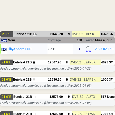
21.6°E
Eutelsat 21B
11643.20
V
DVB-S2
8PSK
1667
5/6
1
Nom
Cryptage
SID
Audio
Mise à jour
259
Libya Sport 1 HD
Clair
1
2025-02-16
+
ara
21.6°E
Eutelsat 21B
12507.90
H
DVB-S2
32APSK
4023
3/4
Feeds occasionnels, données ou fréquence non active
(2026-01-26)
21.6°E
Eutelsat 21B
12536.20
H
DVB-S2
32APSK
1000
3/4
Feeds occasionnels, données ou fréquence non active
(2025-04-05)
21.6°E
Eutelsat 21B
12578.00
H
DVB-S2
AUTO
517
None
Feeds occasionnels, données ou fréquence non active
(2026-07-08)
21.6°E
Eutelsat 21B
12602.60
H
DVB-S2
QPSK
7201
5/6