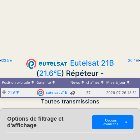
23.5E
Eutelsat 21B
20.4E
(
21.6°E
) Répéteur -
Position orbitale
Satellite
News
chaînes
Mise à jour
Eutelsat 21B
21.6°E
57
2026-07-26 18:51
Toutes transmissions
Options de filtrage et
Options
▼
d'affichage
avancées