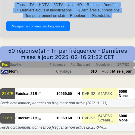
Tous
TV
HDTV
3DTV
Ultra HD
Radios
Données
[+] Derniers ajouts et modifications
[-] Dernières suppressions
Temporairement en clair
Répéteur -
Flux/débits
50 réponse(s) - Tri par fréquence - Dernières
mises à jour: 2025-02-16 21:32 CET
Pos
Satellite
Fréquence
Pol
Standard
Modulation
SR/FEC
Nom
Cryptage
SID
Audio
Mise à jour
6000
21.6°E
Eutelsat 21B
10969.60
H
DVB-S2
64APSK
None
Feeds occasionnels, données ou fréquence non active
(2026-01-31)
64APSK
6000
21.6°E
Eutelsat 21B
10969.60
H
DVB-S2
Stream 1
None
Feeds occasionnels, données ou fréquence non active
(2025-04-05)