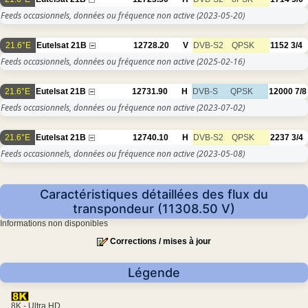
Feeds occasionnels, données ou fréquence non active
(2023-05-20)
21.6°E
Eutelsat 21B
12728.20
V
DVB-S2
QPSK
1152
3/4
Feeds occasionnels, données ou fréquence non active
(2025-02-16)
21.6°E
Eutelsat 21B
12731.90
H
DVB-S
QPSK
12000
7/8
Feeds occasionnels, données ou fréquence non active
(2023-07-02)
21.6°E
Eutelsat 21B
12740.10
H
DVB-S2
QPSK
2237
3/4
Feeds occasionnels, données ou fréquence non active
(2023-05-08)
Caractéristiques détaillées des flux du
transpondeur (11308.50 V)
Informations non disponibles
Corrections / mises à jour
Légende
8K - Ultra HD