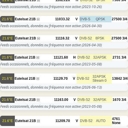
Feeds occasionnels, données ou fréquence non active
(2023-10-26)
21.6°E
Eutelsat 21B
11033.32
V
DVB-S
QPSK
27500
3/4
Feeds occasionnels, données ou fréquence non active
(2026-04-30)
21.6°E
Eutelsat 21B
11116.32
V
DVB-S2
8PSK
27500
3/4
Feeds occasionnels, données ou fréquence non active
(2026-04-30)
21.6°E
Eutelsat 21B
11121.60
H
DVB-S2
32APSK
2731
3/4
Feeds occasionnels, données ou fréquence non active
(2023-05-08)
32APSK
21.6°E
Eutelsat 21B
11129.70
V
DVB-S2
13842
3/4
Stream 0
Feeds occasionnels, données ou fréquence non active
(2026-06-13)
21.6°E
Eutelsat 21B
11163.00
V
DVB-S2
32APSK
1670
3/4
Feeds occasionnels, données ou fréquence non active
(2023-05-08)
4761
21.6°E
Eutelsat 21B
11209.70
V
DVB-S2
AUTO
None