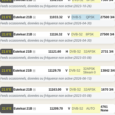
Feeds occasionnels, données ou fréquence non active
(2023-10-26)
21.6°E
Eutelsat 21B
11033.32
V
DVB-S
QPSK
27500
3/4
Feeds occasionnels, données ou fréquence non active
(2026-04-30)
21.6°E
Eutelsat 21B
11116.32
V
DVB-S2
8PSK
27500
3/4
Feeds occasionnels, données ou fréquence non active
(2026-04-30)
21.6°E
Eutelsat 21B
11121.60
H
DVB-S2
32APSK
2731
3/4
Feeds occasionnels, données ou fréquence non active
(2023-05-08)
32APSK
21.6°E
Eutelsat 21B
11129.70
V
DVB-S2
13842
3/4
Stream 0
Feeds occasionnels, données ou fréquence non active
(2026-06-13)
21.6°E
Eutelsat 21B
11163.00
V
DVB-S2
32APSK
1670
3/4
Feeds occasionnels, données ou fréquence non active
(2023-05-08)
4761
21.6°E
Eutelsat 21B
11209.70
V
DVB-S2
AUTO
None