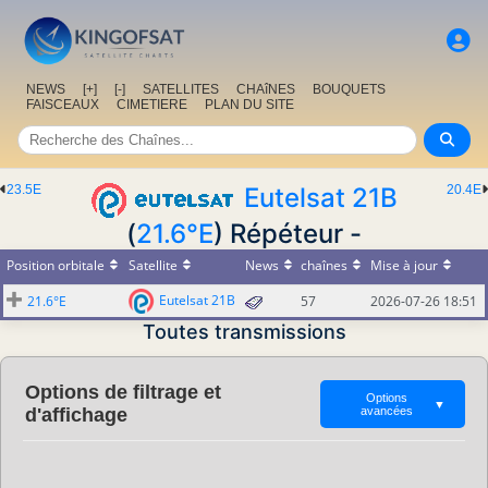
NEWS
[+]
[-]
SATELLITES
CHAîNES
BOUQUETS
FAISCEAUX
CIMETIERE
PLAN DU SITE
23.5E
Eutelsat 21B
20.4E
(
21.6°E
) Répéteur -
Position orbitale
Satellite
News
chaînes
Mise à jour
Eutelsat 21B
21.6°E
57
2026-07-26 18:51
Toutes transmissions
Options de filtrage et
Options
▼
d'affichage
avancées