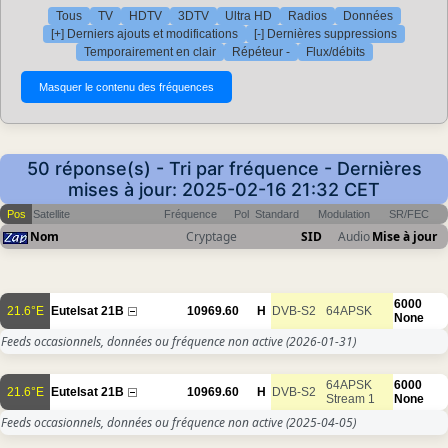
Tous
TV
HDTV
3DTV
Ultra HD
Radios
Données
[+] Derniers ajouts et modifications
[-] Dernières suppressions
Temporairement en clair
Répéteur -
Flux/débits
50 réponse(s) - Tri par fréquence - Dernières
mises à jour: 2025-02-16 21:32 CET
Pos
Satellite
Fréquence
Pol
Standard
Modulation
SR/FEC
Nom
Cryptage
SID
Audio
Mise à jour
6000
21.6°E
Eutelsat 21B
10969.60
H
DVB-S2
64APSK
None
Feeds occasionnels, données ou fréquence non active
(2026-01-31)
64APSK
6000
21.6°E
Eutelsat 21B
10969.60
H
DVB-S2
Stream 1
None
Feeds occasionnels, données ou fréquence non active
(2025-04-05)