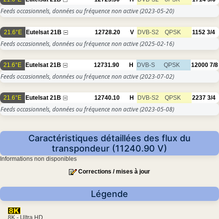
Feeds occasionnels, données ou fréquence non active
(2023-05-20)
21.6°E
Eutelsat 21B
12728.20
V
DVB-S2
QPSK
1152
3/4
Feeds occasionnels, données ou fréquence non active
(2025-02-16)
21.6°E
Eutelsat 21B
12731.90
H
DVB-S
QPSK
12000
7/8
Feeds occasionnels, données ou fréquence non active
(2023-07-02)
21.6°E
Eutelsat 21B
12740.10
H
DVB-S2
QPSK
2237
3/4
Feeds occasionnels, données ou fréquence non active
(2023-05-08)
Caractéristiques détaillées des flux du
transpondeur (11240.90 V)
Informations non disponibles
Corrections / mises à jour
Légende
8K - Ultra HD