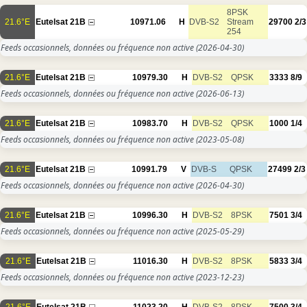
8PSK
21.6°E
Eutelsat 21B
10971.06
H
DVB-S2
Stream
29700
2/3
254
Feeds occasionnels, données ou fréquence non active
(2026-04-30)
21.6°E
Eutelsat 21B
10979.30
H
DVB-S2
QPSK
3333
8/9
Feeds occasionnels, données ou fréquence non active
(2026-06-13)
21.6°E
Eutelsat 21B
10983.70
H
DVB-S2
QPSK
1000
1/4
Feeds occasionnels, données ou fréquence non active
(2023-05-08)
21.6°E
Eutelsat 21B
10991.79
V
DVB-S
QPSK
27499
2/3
Feeds occasionnels, données ou fréquence non active
(2026-04-30)
21.6°E
Eutelsat 21B
10996.30
H
DVB-S2
8PSK
7501
3/4
Feeds occasionnels, données ou fréquence non active
(2025-05-29)
21.6°E
Eutelsat 21B
11016.30
H
DVB-S2
8PSK
5833
3/4
Feeds occasionnels, données ou fréquence non active
(2023-12-23)
21.6°E
Eutelsat 21B
11023.20
H
DVB-S2
8PSK
7500
3/4