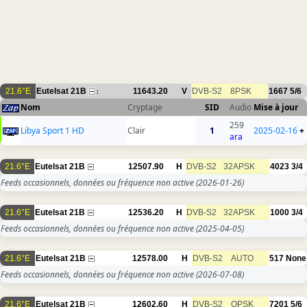
21.6°E
Eutelsat 21B
11643.20
V
DVB-S2
8PSK
1667
5/6
1
Nom
Cryptage
SID
Audio
Mise à jour
259
Libya Sport 1 HD
Clair
1
2025-02-16
+
ara
21.6°E
Eutelsat 21B
12507.90
H
DVB-S2
32APSK
4023
3/4
Feeds occasionnels, données ou fréquence non active
(2026-01-26)
21.6°E
Eutelsat 21B
12536.20
H
DVB-S2
32APSK
1000
3/4
Feeds occasionnels, données ou fréquence non active
(2025-04-05)
21.6°E
Eutelsat 21B
12578.00
H
DVB-S2
AUTO
517
None
Feeds occasionnels, données ou fréquence non active
(2026-07-08)
21.6°E
Eutelsat 21B
12602.60
H
DVB-S2
QPSK
7201
5/6