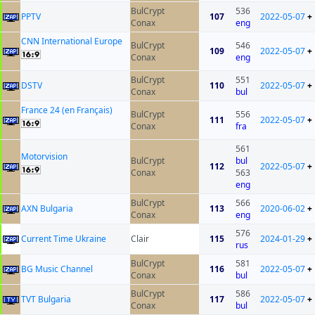
BulCrypt
536
PPTV
107
2022-05-07
+
Conax
eng
CNN International Europe
BulCrypt
546
109
2022-05-07
+
Conax
eng
BulCrypt
551
DSTV
110
2022-05-07
+
Conax
bul
France 24 (en Français)
BulCrypt
556
111
2022-05-07
+
Conax
fra
561
Motorvision
BulCrypt
bul
112
2022-05-07
+
Conax
563
eng
BulCrypt
566
AXN Bulgaria
113
2020-06-02
+
Conax
eng
576
Current Time Ukraine
Clair
115
2024-01-29
+
rus
BulCrypt
581
BG Music Channel
116
2022-05-07
+
Conax
bul
BulCrypt
586
TVT Bulgaria
117
2022-05-07
+
Conax
bul