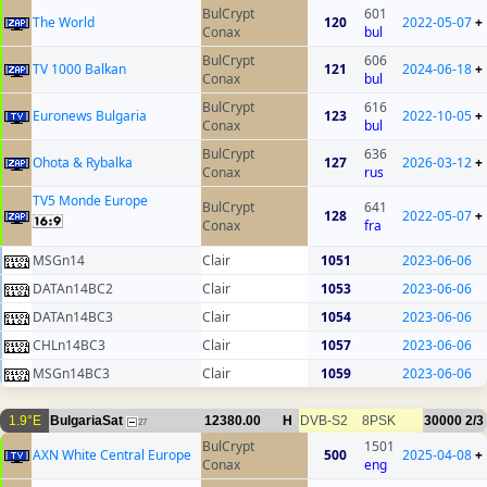
BulCrypt
601
The World
120
2022-05-07
+
Conax
bul
BulCrypt
606
TV 1000 Balkan
121
2024-06-18
+
Conax
bul
BulCrypt
616
Euronews Bulgaria
123
2022-10-05
+
Conax
bul
BulCrypt
636
Ohota & Rybalka
127
2026-03-12
+
Conax
rus
TV5 Monde Europe
BulCrypt
641
128
2022-05-07
+
Conax
fra
MSGn14
Clair
1051
2023-06-06
DATAn14BC2
Clair
1053
2023-06-06
DATAn14BC3
Clair
1054
2023-06-06
CHLn14BC3
Clair
1057
2023-06-06
MSGn14BC3
Clair
1059
2023-06-06
1.9°E
BulgariaSat
12380.00
H
DVB-S2
8PSK
30000
2/3
27
BulCrypt
1501
AXN White Central Europe
500
2025-04-08
+
Conax
eng