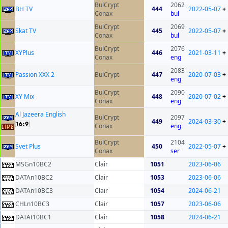
BulCrypt
2062
BH TV
444
2022-05-07
+
Conax
bul
BulCrypt
2069
Skat TV
445
2022-05-07
+
Conax
bul
BulCrypt
2076
XYPlus
446
2021-03-11
+
Conax
eng
2083
Passion XXX 2
BulCrypt
447
2020-07-03
+
eng
BulCrypt
2090
XY Mix
448
2020-07-02
+
Conax
eng
Al Jazeera English
BulCrypt
2097
449
2024-03-30
+
Conax
eng
BulCrypt
2104
Svet Plus
450
2022-05-07
+
Conax
ser
MSGn10BC2
Clair
1051
2023-06-06
DATAn10BC2
Clair
1053
2023-06-06
DATAn10BC3
Clair
1054
2024-06-21
CHLn10BC3
Clair
1057
2023-06-06
DATAt10BC1
Clair
1058
2024-06-21