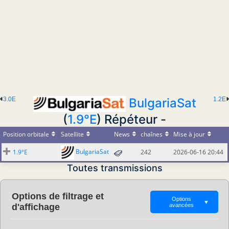
3.0E
BulgariaSat
1.2E
(
1.9°E
) Répéteur -
Position orbitale
Satellite
News
chaînes
Mise à jour
BulgariaSat
1.9°E
242
2026-06-16 20:44
Toutes transmissions
Options de filtrage et
Options
▼
d'affichage
avancées