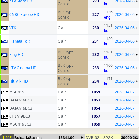
bTV Story HD
223
2026-04-06
+
Conax
bul
BulCrypt
1136
CNBC Europe HD
227
2026-04-06
+
Conax
eng
1151
VTK
Clair
230
2026-04-06
+
bul
1156
Planeta Folk
Clair
231
2026-04-06
+
bul
BulCrypt
1161
Ring HD
232
2026-04-06
+
Conax
bul
BulCrypt
1166
bTV Cinema HD
233
2026-04-06
+
Conax
bul
BulCrypt
1171
Hit Mix HD
234
2026-04-06
+
Conax
bul
MSGn19
Clair
1051
2026-04-07
DATAn19BC2
Clair
1053
2026-04-07
DATAn19BC3
Clair
1054
2026-04-07
CHLn19BC3
Clair
1057
2026-04-07
MSGn19BC3
Clair
1059
2026-04-07
1.9°E
BulgariaSat
12341.00
H
DVB-S2
8PSK
30000
2/3
17