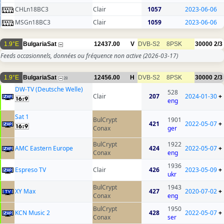
CHLn18BC3
Clair
1057
2023-06-06
MSGn18BC3
Clair
1059
2023-06-06
1.9°E
BulgariaSat
12437.00
V
DVB-S2
8PSK
30000
2/3
Feeds occasionnels, données ou fréquence non active
(2026-03-17)
1.9°E
BulgariaSat
12456.00
H
DVB-S2
8PSK
30000
2/3
28
DW-TV (Deutsche Welle)
528
Clair
207
2024-01-30
+
eng
Sat 1
BulCrypt
1901
421
2022-05-07
+
Conax
ger
BulCrypt
1922
AMC Eastern Europe
424
2022-05-07
+
Conax
eng
1936
Espreso TV
Clair
426
2023-05-09
+
ukr
BulCrypt
1943
XY Max
427
2020-07-02
+
Conax
eng
BulCrypt
1950
KCN Music 2
428
2022-05-07
+
Conax
ser