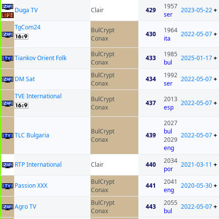
1957
Duga TV
Clair
429
2023-05-22
+
ser
TgCom24
BulCrypt
1964
430
2022-05-07
+
Conax
ita
BulCrypt
1985
Tiankov Orient Folk
433
2025-01-17
+
Conax
bul
BulCrypt
1992
DM Sat
434
2022-05-07
+
Conax
ser
TVE International
BulCrypt
2013
437
2022-05-07
+
Conax
esp
2027
BulCrypt
bul
TLC Bulgaria
439
2022-05-07
+
Conax
2029
eng
2034
RTP International
Clair
440
2021-03-11
+
por
BulCrypt
2041
Passion XXX
441
2020-05-30
+
Conax
eng
BulCrypt
2055
Agro TV
443
2022-05-07
+
Conax
bul