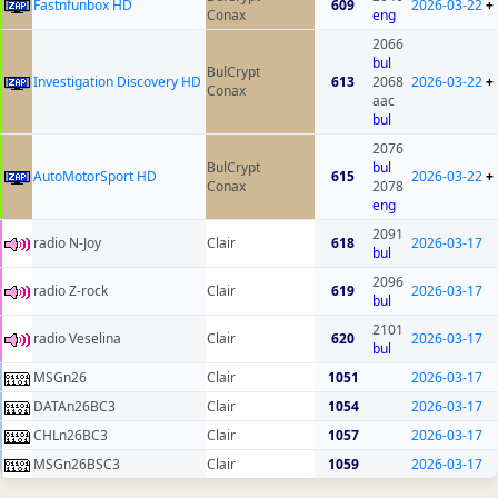
Fastnfunbox HD
609
2026-03-22
+
Conax
eng
2066
bul
BulCrypt
Investigation Discovery HD
613
2068
2026-03-22
+
Conax
aac
bul
2076
BulCrypt
bul
AutoMotorSport HD
615
2026-03-22
+
Conax
2078
eng
2091
radio N-Joy
Clair
618
2026-03-17
bul
2096
radio Z-rock
Clair
619
2026-03-17
bul
2101
radio Veselina
Clair
620
2026-03-17
bul
MSGn26
Clair
1051
2026-03-17
DATAn26BC3
Clair
1054
2026-03-17
CHLn26BC3
Clair
1057
2026-03-17
MSGn26BSC3
Clair
1059
2026-03-17