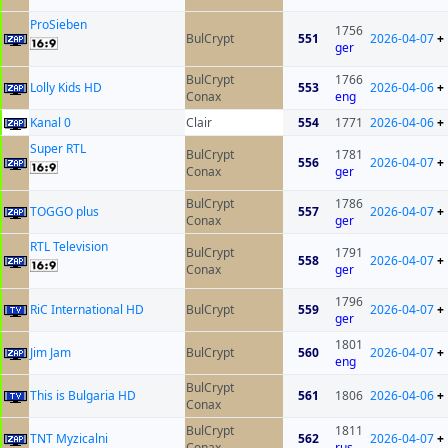
ProSieben
1756
BulCrypt
551
2026-04-07
+
ger
BulCrypt
1766
Lolly Kids HD
553
2026-04-06
+
Conax
eng
Kanal 0
Clair
554
1771
2026-04-06
+
Super RTL
BulCrypt
1781
556
2026-04-07
+
Conax
ger
BulCrypt
1786
TOGGO plus
557
2026-04-07
+
Conax
ger
RTL Television
BulCrypt
1791
558
2026-04-07
+
Conax
ger
1796
RiC International HD
BulCrypt
559
2026-04-07
+
ger
1801
Jim Jam
BulCrypt
560
2026-04-07
+
eng
BulCrypt
This is Bulgaria HD
561
1806
2026-04-06
+
Conax
BulCrypt
1811
TNT Myzicalni
562
2026-04-07
+
Conax
rus