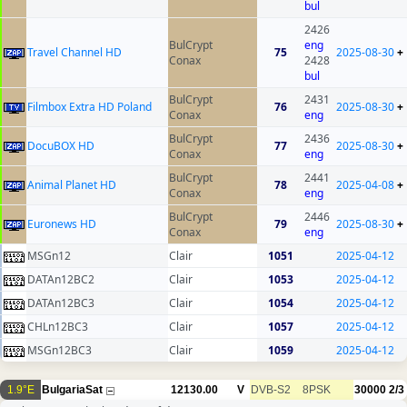
bul
2426
BulCrypt
eng
Travel Channel HD
75
2025-08-30
+
Conax
2428
bul
BulCrypt
2431
Filmbox Extra HD Poland
76
2025-08-30
+
Conax
eng
BulCrypt
2436
DocuBOX HD
77
2025-08-30
+
Conax
eng
BulCrypt
2441
Animal Planet HD
78
2025-04-08
+
Conax
eng
BulCrypt
2446
Euronews HD
79
2025-08-30
+
Conax
eng
MSGn12
Clair
1051
2025-04-12
DATAn12BC2
Clair
1053
2025-04-12
DATAn12BC3
Clair
1054
2025-04-12
CHLn12BC3
Clair
1057
2025-04-12
MSGn12BC3
Clair
1059
2025-04-12
1.9°E
BulgariaSat
12130.00
V
DVB-S2
8PSK
30000
2/3