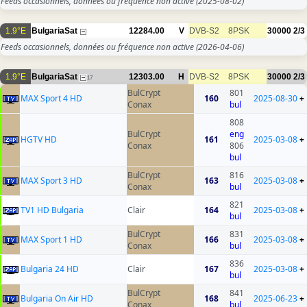
Feeds occasionnels, données ou fréquence non active
(2025-08-02)
1.9°E
BulgariaSat
12284.00
V
DVB-S2
8PSK
30000
2/3
Feeds occasionnels, données ou fréquence non active
(2026-04-06)
1.9°E
BulgariaSat
12303.00
H
DVB-S2
8PSK
30000
2/3
17
BulCrypt
801
MAX Sport 4 HD
160
2025-08-30
+
Conax
bul
808
BulCrypt
eng
HGTV HD
161
2025-03-08
+
Conax
806
bul
BulCrypt
816
MAX Sport 3 HD
163
2025-03-08
+
Conax
bul
821
TV1 HD Bulgaria
Clair
164
2025-03-08
+
bul
BulCrypt
831
MAX Sport 1 HD
166
2025-03-08
+
Conax
bul
836
Bulgaria 24 HD
Clair
167
2025-03-08
+
bul
BulCrypt
841
Bulgaria On Air HD
168
2025-06-23
+
Conax
bul