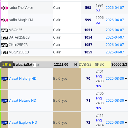
1991
radio The Voice
Clair
598
2026-04-07
bul
1996
radio Magic FM
Clair
599
2026-04-07
bul
MSGn25
Clair
1051
2026-04-07
DATAn25BC3
Clair
1054
2026-04-07
CHLn25BC3
Clair
1057
2026-04-07
MSGn25BC3
Clair
1059
2026-04-07
1.9°E
BulgariaSat
12111.00
H
DVB-S2
8PSK
30000
2/3
13
2401
eng
Viasat History HD
BulCrypt
70
2025-08-30
+
2403
rus
2406
eng
Viasat Nature HD
BulCrypt
71
2025-08-30
+
2408
rus
2411
eng
Viasat Explore HD
BulCrypt
72
2025-08-30
+
2414