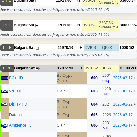
1.9°E
BulgariaSat
11919.00
H
DVB-S2
33000
3/4
Stream 171
Feeds occasionnels, données ou fréquence non active
(2025-12-14)
32APSK
1.9°E
BulgariaSat
11919.00
H
DVB-S2
30000
3/4
Stream 254
Feeds occasionnels, données ou fréquence non active
(2025-11-11)
1.9°E
BulgariaSat
11970.10
H
DVB-S
QPSK
1000
1/2
Feeds occasionnels, données ou fréquence non active
(2025-06-15)
1.9°E
BulgariaSat
12072.90
H
DVB-S2
8PSK
30000
2/3
15
BulCrypt
2001
BG+ HD
600
2026-03-17
+
Conax
eng
2016
VNT HD
Clair
603
2026-03-17
+
bul
BulCrypt
Dizi TV HD
604
2021
2026-03-22
+
Conax
Datann
BulCrypt
605
2026
2026-03-17
2031
Ambience TV
Clair
606
2026-03-17
+
bul
BulCrypt
2046