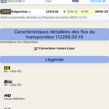
MSGn10BC3
Clair
1059
2023-06-06
1.9°E
BulgariaSat
12476.00
V
DVB-S2
8PSK
30000
2/3
Feeds occasionnels, données ou fréquence non active
(2025-12-31)
Caractéristiques détaillées des flux du
transpondeur (12268.00 H)
Informations non disponibles
Corrections / mises à jour
Légende
8K - Ultra HD
4K - Ultra HD
Haute définition