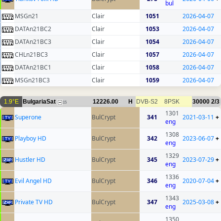
bul
MSGn21
Clair
1051
2026-04-07
DATAn21BC2
Clair
1053
2026-04-07
DATAn21BC3
Clair
1054
2026-04-07
CHLn21BC3
Clair
1057
2026-04-07
DATAn21BC1
Clair
1058
2026-04-07
MSGn21BC3
Clair
1059
2026-04-07
1.9°E
BulgariaSat
12226.00
H
DVB-S2
8PSK
30000
2/3
15
1301
Superone
BulCrypt
341
2021-03-11
+
eng
1308
Playboy HD
BulCrypt
342
2023-06-07
+
eng
1329
Hustler HD
BulCrypt
345
2023-07-29
+
eng
1336
Evil Angel HD
BulCrypt
346
2020-07-04
+
eng
1343
Private TV HD
BulCrypt
347
2025-03-08
+
eng
1350