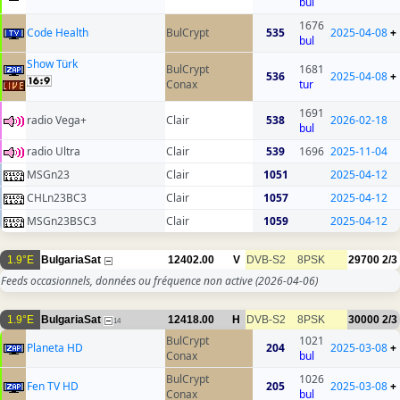
bul
1676
Code Health
BulCrypt
535
2025-04-08
+
bul
Show Türk
BulCrypt
1681
536
2025-04-08
+
Conax
tur
1691
radio Vega+
Clair
538
2026-02-18
bul
radio Ultra
Clair
539
1696
2025-11-04
MSGn23
Clair
1051
2025-04-12
CHLn23BC3
Clair
1057
2025-04-12
MSGn23BSC3
Clair
1059
2025-04-12
1.9°E
BulgariaSat
12402.00
V
DVB-S2
8PSK
29700
2/3
Feeds occasionnels, données ou fréquence non active
(2026-04-06)
1.9°E
BulgariaSat
12418.00
H
DVB-S2
8PSK
30000
2/3
14
BulCrypt
1021
Planeta HD
204
2025-03-08
+
Conax
bul
BulCrypt
1026
Fen TV HD
205
2025-03-08
+
Conax
bul