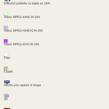
Diffusion partielle ou totale en 16/9
Video: MPEG-4/AVC/H-264
Video: MPEG-H/HEVC/H-265
Video: MPEG-I/VVC/H-266
Clair
Crypté
Affiche une capture d´image
3D