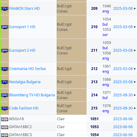
BulCrypt
1046
FilmBOX Stars HD
209
2025-03-08
+
Conax
eng
1054
BulCrypt
bul
Eurosport 1 HD
210
2025-03-08
+
Conax
1053
ser
1059
BulCrypt
bul
Eurosport 2 HD
211
2025-03-08
+
Conax
1056
eng
1061
Cinemania HD Serbia
BulCrypt
212
2025-03-08
+
eng
1066
Nostalgia Bulgaria
BulCrypt
213
2025-03-08
+
eng
BulCrypt
1071
Bloomberg TV HD Bulgaria
214
2025-08-30
+
Conax
bul
BulCrypt
1076
Code Fashion HD
215
2025-08-30
+
Conax
eng
MSGn18
Clair
1051
2023-06-06
DATAn18BC2
Clair
1053
2023-06-06
DATAn18BC3
Clair
1054
2023-06-06