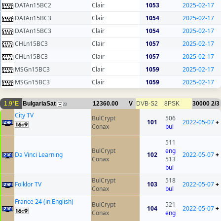
DATAn15BC2
Clair
1053
2025-02-17
DATAn15BC3
Clair
1054
2025-02-17
DATAn15BC3
Clair
1054
2025-02-17
CHLn15BC3
Clair
1057
2025-02-17
CHLn15BC3
Clair
1057
2025-02-17
MSGn15BC3
Clair
1059
2025-02-17
MSGn15BC3
Clair
1059
2025-02-17
1.9°E
BulgariaSat
12360.00
V
DVB-S2
8PSK
30000
2/3
23
City TV
BulCrypt
506
101
2022-05-07
+
Conax
bul
511
BulCrypt
eng
Da Vinci Learning
102
2022-05-07
+
Conax
513
bul
BulCrypt
518
Folklor TV
103
2022-05-07
+
Conax
bul
France 24 (in English)
BulCrypt
521
104
2022-05-07
+
Conax
eng