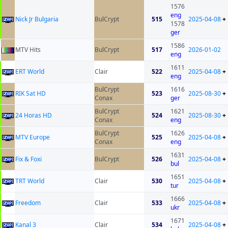
1576
eng
Nick Jr Bulgaria
BulCrypt
515
2025-04-08
+
1578
ger
1586
MTV Hits
BulCrypt
517
2026-01-02
eng
1611
ERT World
Clair
522
2025-04-08
+
eng
BulCrypt
1616
RIK Sat HD
523
2025-08-30
+
Conax
ger
BulCrypt
1621
24 Horas HD
524
2025-08-30
+
Conax
eng
BulCrypt
1626
MTV Europe
525
2025-04-08
+
Conax
eng
1631
Fix & Foxi
BulCrypt
526
2025-04-08
+
bul
1651
TRT World
Clair
530
2025-04-08
+
tur
1666
Freedom
Clair
533
2025-04-08
+
ukr
1671
Kanal 3
Clair
534
2025-04-08
+