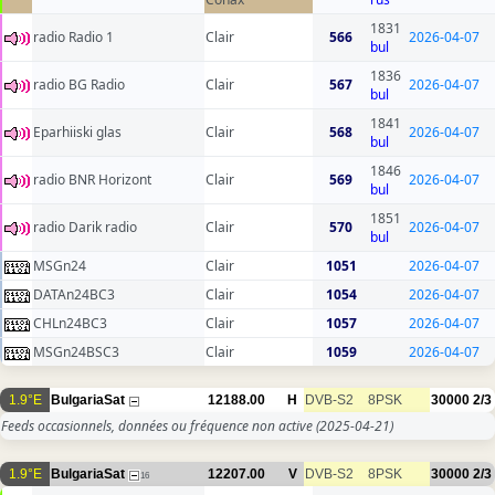
1831
radio Radio 1
Clair
566
2026-04-07
bul
1836
radio BG Radio
Clair
567
2026-04-07
bul
1841
Eparhiiski glas
Clair
568
2026-04-07
bul
1846
radio BNR Horizont
Clair
569
2026-04-07
bul
1851
radio Darik radio
Clair
570
2026-04-07
bul
MSGn24
Clair
1051
2026-04-07
DATAn24BC3
Clair
1054
2026-04-07
CHLn24BC3
Clair
1057
2026-04-07
MSGn24BSC3
Clair
1059
2026-04-07
1.9°E
BulgariaSat
12188.00
H
DVB-S2
8PSK
30000
2/3
Feeds occasionnels, données ou fréquence non active
(2025-04-21)
1.9°E
BulgariaSat
12207.00
V
DVB-S2
8PSK
30000
2/3
16