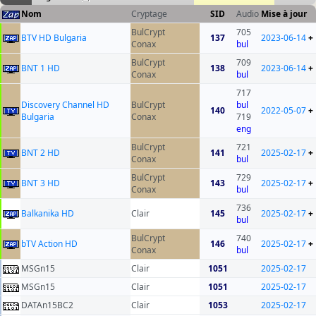
Nom
Cryptage
SID
Audio
Mise à jour
BulCrypt
705
BTV HD Bulgaria
137
2023-06-14
+
Conax
bul
BulCrypt
709
BNT 1 HD
138
2023-06-14
+
Conax
bul
717
Discovery Channel HD
BulCrypt
bul
140
2022-05-07
+
Bulgaria
Conax
719
eng
BulCrypt
721
BNT 2 HD
141
2025-02-17
+
Conax
bul
BulCrypt
729
BNT 3 HD
143
2025-02-17
+
Conax
bul
736
Balkanika HD
Clair
145
2025-02-17
+
bul
BulCrypt
740
bTV Action HD
146
2025-02-17
+
Conax
bul
MSGn15
Clair
1051
2025-02-17
MSGn15
Clair
1051
2025-02-17
DATAn15BC2
Clair
1053
2025-02-17