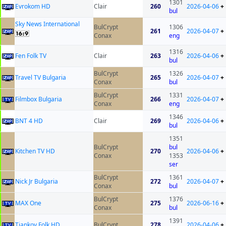
1301
Evrokom HD
Clair
260
2026-04-06
+
bul
Sky News International
BulCrypt
1306
261
2026-04-07
+
Conax
eng
1316
Fen Folk TV
Clair
263
2026-04-06
+
bul
BulCrypt
1326
Travel TV Bulgaria
265
2026-04-07
+
Conax
bul
BulCrypt
1331
Filmbox Bulgaria
266
2026-04-07
+
Conax
eng
1346
BNT 4 HD
Clair
269
2026-04-06
+
bul
1351
BulCrypt
bul
Kitchen TV HD
270
2026-04-06
+
Conax
1353
ser
BulCrypt
1361
Nick Jr Bulgaria
272
2026-04-07
+
Conax
bul
BulCrypt
1376
MAX One
275
2026-06-16
+
Conax
bul
1391
Tiankov Folk HD
BulCrypt
278
2026-04-06
+