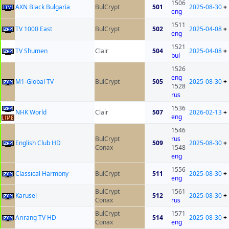
1506
AXN Black Bulgaria
BulCrypt
501
2025-08-30
+
eng
1511
TV 1000 East
BulCrypt
502
2025-04-08
+
eng
1521
TV Shumen
Clair
504
2025-04-08
+
bul
1526
eng
M1-Global TV
BulCrypt
505
2025-08-30
+
1528
rus
1536
NHK World
Clair
507
2026-02-13
+
eng
1546
BulCrypt
rus
English Club HD
509
2025-08-30
+
Conax
1548
eng
1556
Classical Harmony
BulCrypt
511
2025-08-30
+
eng
BulCrypt
1561
Karusel
512
2025-08-30
+
Conax
rus
BulCrypt
1571
Arirang TV HD
514
2025-08-30
+
Conax
eng