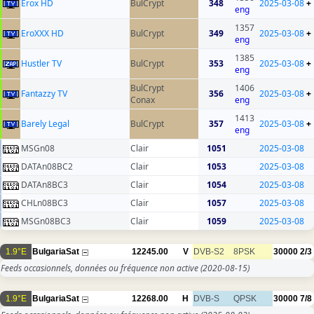
Erox HD
BulCrypt
348
2025-03-08
+
eng
1357
EroXXX HD
BulCrypt
349
2025-03-08
+
eng
1385
Hustler TV
BulCrypt
353
2025-03-08
+
eng
BulCrypt
1406
Fantazzy TV
356
2025-03-08
+
Conax
eng
1413
Barely Legal
BulCrypt
357
2025-03-08
+
eng
MSGn08
Clair
1051
2025-03-08
DATAn08BC2
Clair
1053
2025-03-08
DATAn8BC3
Clair
1054
2025-03-08
CHLn08BC3
Clair
1057
2025-03-08
MSGn08BC3
Clair
1059
2025-03-08
1.9°E
BulgariaSat
12245.00
V
DVB-S2
8PSK
30000
2/3
Feeds occasionnels, données ou fréquence non active
(2020-08-15)
1.9°E
BulgariaSat
12268.00
H
DVB-S
QPSK
30000
7/8