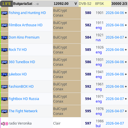
1.9°E
BulgariaSat
12092.00
V
DVB-S2
8PSK
30000
2/3
16
BulCrypt
Fishing and Hunting HD
580
1901
2026-04-06
+
Conax
BulCrypt
1911
FilmBox Arthouse HD
582
2026-04-06
+
Conax
eng
1921
Dom Kino Premium
BulCrypt
584
2026-04-07
+
rus
BulCrypt
1926
Rock TV HD
585
2026-04-06
+
Conax
eng
BulCrypt
1931
360 TuneBox HD
586
2026-04-06
+
Conax
eng
BulCrypt
1941
Jukebox HD
588
2026-04-06
+
Conax
eng
BulCrypt
1961
FashionBOX HD
592
2026-04-06
+
Conax
eng
BulCrypt
1971
Fightbox HD Russia
594
2026-04-07
+
Conax
eng
BulCrypt
1976
The Fight Network
595
2026-04-07
+
Conax
eng
1986
radio Veronika
Clair
597
2026-04-07
bul