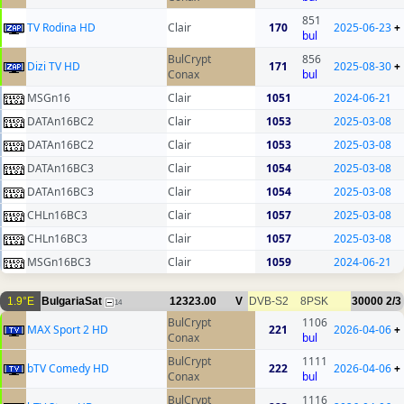
851
TV Rodina HD
Clair
170
2025-06-23
+
bul
BulCrypt
856
Dizi TV HD
171
2025-08-30
+
Conax
bul
MSGn16
Clair
1051
2024-06-21
DATAn16BC2
Clair
1053
2025-03-08
DATAn16BC2
Clair
1053
2025-03-08
DATAn16BC3
Clair
1054
2025-03-08
DATAn16BC3
Clair
1054
2025-03-08
CHLn16BC3
Clair
1057
2025-03-08
CHLn16BC3
Clair
1057
2025-03-08
MSGn16BC3
Clair
1059
2024-06-21
1.9°E
BulgariaSat
12323.00
V
DVB-S2
8PSK
30000
2/3
14
BulCrypt
1106
MAX Sport 2 HD
221
2026-04-06
+
Conax
bul
BulCrypt
1111
bTV Comedy HD
222
2026-04-06
+
Conax
bul
BulCrypt
1116