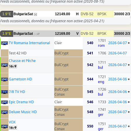
Feeds occasionnels, données ou fréquence non active
(2020-08-15)
1.9°E
BulgariaSat
12149.00
H
DVB-S2
8PSK
30000
2/3
Feeds occasionnels, données ou fréquence non active
(2025-04-21)
1.9°E
BulgariaSat
12169.00
V
DVB-S2
8PSK
30000
2/3
27
1701
TV Romania International
Clair
540
2026-04-07
+
rom
Test 42 HD
BulCrypt
541
1706
2026-04-07
Chasse et Pêche
1711
BulCrypt
542
2026-04-07
+
bul
1721
Gametoon HD
BulCrypt
544
2026-04-06
+
eng
BulCrypt
1726
7/8 TV HD
545
2026-04-06
+
Conax
bul
Epic Drama HD
Clair
546
1733
2026-04-06
+
BulCrypt
1741
Deluxe Music HD
548
2026-04-07
+
Conax
ger
VOX
BulCrypt
1751
550
2026-04-07
+
Conax
ger