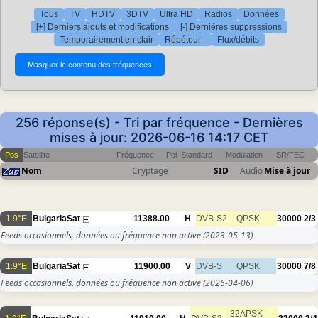
Tous
TV
HDTV
3DTV
Ultra HD
Radios
Données
[+] Derniers ajouts et modifications
[-] Dernières suppressions
Temporairement en clair
Répéteur -
Flux/débits
256 réponse(s) - Tri par fréquence - Dernières
mises à jour: 2026-06-16 14:17 CET
Pos
Satellite
Fréquence
Pol
Standard
Modulation
SR/FEC
Nom
Cryptage
SID
Audio
Mise à jour
1.9°E
BulgariaSat
11388.00
H
DVB-S2
QPSK
30000
2/3
Feeds occasionnels, données ou fréquence non active
(2023-05-13)
1.9°E
BulgariaSat
11900.00
V
DVB-S
QPSK
30000
7/8
Feeds occasionnels, données ou fréquence non active
(2026-04-06)
32APSK