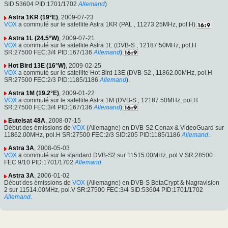
SID:53604 PID:1701/1702
Allemand
)
Astra 1KR (19°E)
, 2009-07-23
VOX
a commuté sur le satellite Astra 1KR (PAL , 11273.25MHz, pol.H).
Astra 1L (24.5°W)
, 2009-07-21
VOX
a commuté sur le satellite Astra 1L (DVB-S , 12187.50MHz, pol.H
SR:27500 FEC:3/4 PID:167/136
Allemand
).
Hot Bird 13E (16°W)
, 2009-02-25
VOX
a commuté sur le satellite Hot Bird 13E (DVB-S2 , 11862.00MHz, pol.H
SR:27500 FEC:2/3 PID:1185/1186
Allemand
).
Astra 1M (19.2°E)
, 2009-01-22
VOX
a commuté sur le satellite Astra 1M (DVB-S , 12187.50MHz, pol.H
SR:27500 FEC:3/4 PID:167/136
Allemand
).
Eutelsat 48A
, 2008-07-15
Début des émissions de
VOX
(Allemagne) en DVB-S2 Conax & VideoGuard sur
11862.00MHz, pol.H SR:27500 FEC:2/3 SID:205 PID:1185/1186
Allemand
.
Astra 3A
, 2008-05-03
VOX
a commuté sur le standard DVB-S2 sur 11515.00MHz, pol.V SR:28500
FEC:9/10 PID:1701/1702
Allemand
.
Astra 3A
, 2006-01-02
Début des émissions de
VOX
(Allemagne) en DVB-S BetaCrypt & Nagravision
2 sur 11514.00MHz, pol.V SR:27500 FEC:3/4 SID:53604 PID:1701/1702
Allemand
.