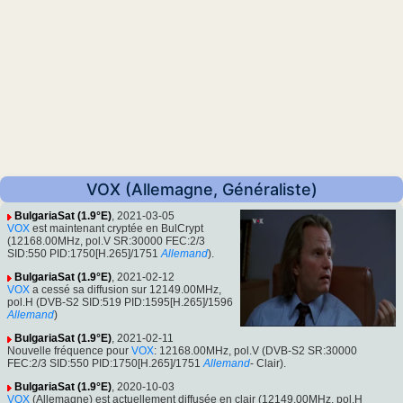
VOX (Allemagne, Généraliste)
BulgariaSat (1.9°E)
, 2021-03-05
VOX
est maintenant cryptée en BulCrypt
(12168.00MHz, pol.V SR:30000 FEC:2/3
SID:550 PID:1750[H.265]/1751
Allemand
).
BulgariaSat (1.9°E)
, 2021-02-12
VOX
a cessé sa diffusion sur 12149.00MHz,
pol.H (DVB-S2 SID:519 PID:1595[H.265]/1596
Allemand
)
BulgariaSat (1.9°E)
, 2021-02-11
Nouvelle fréquence pour
VOX
: 12168.00MHz, pol.V (DVB-S2 SR:30000
FEC:2/3 SID:550 PID:1750[H.265]/1751
Allemand
- Clair).
BulgariaSat (1.9°E)
, 2020-10-03
VOX
(Allemagne) est actuellement diffusée en clair (12149.00MHz, pol.H