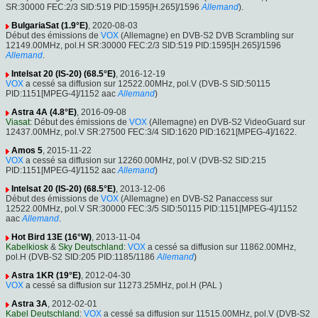
SR:30000 FEC:2/3 SID:519 PID:1595[H.265]/1596
Allemand
).
BulgariaSat (1.9°E)
, 2020-08-03
Début des émissions de
VOX
(Allemagne) en DVB-S2 DVB Scrambling sur
12149.00MHz, pol.H SR:30000 FEC:2/3 SID:519 PID:1595[H.265]/1596
Allemand
.
Intelsat 20 (IS-20) (68.5°E)
, 2016-12-19
VOX
a cessé sa diffusion sur 12522.00MHz, pol.V (DVB-S SID:50115
PID:1151[MPEG-4]/1152 aac
Allemand
)
Astra 4A (4.8°E)
, 2016-09-08
Viasat
: Début des émissions de
VOX
(Allemagne) en DVB-S2 VideoGuard sur
12437.00MHz, pol.V SR:27500 FEC:3/4 SID:1620 PID:1621[MPEG-4]/1622.
Amos 5
, 2015-11-22
VOX
a cessé sa diffusion sur 12260.00MHz, pol.V (DVB-S2 SID:215
PID:1151[MPEG-4]/1152 aac
Allemand
)
Intelsat 20 (IS-20) (68.5°E)
, 2013-12-06
Début des émissions de
VOX
(Allemagne) en DVB-S2 Panaccess sur
12522.00MHz, pol.V SR:30000 FEC:3/5 SID:50115 PID:1151[MPEG-4]/1152
aac
Allemand
.
Hot Bird 13E (16°W)
, 2013-11-04
Kabelkiosk
&
Sky Deutschland
:
VOX
a cessé sa diffusion sur 11862.00MHz,
pol.H (DVB-S2 SID:205 PID:1185/1186
Allemand
)
Astra 1KR (19°E)
, 2012-04-30
VOX
a cessé sa diffusion sur 11273.25MHz, pol.H (PAL )
Astra 3A
, 2012-02-01
Kabel Deutschland
:
VOX
a cessé sa diffusion sur 11515.00MHz, pol.V (DVB-S2