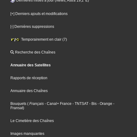
Dernières mises à jour (News, Astra 19,2°E)
[+] Derniers ajouts et modifications
[-] Dernières suppressions
Temporairement en clair (7)
Recherche des Chaînes
Annuaire des Satellites
Rapports de réception
Annuaire des Chaînes
Bouquets
(
Français
- Canal+ France
- TNTSAT
- Bis
- Orange
-
Fransat
)
Le Cimetière des Chaînes
Images manquantes