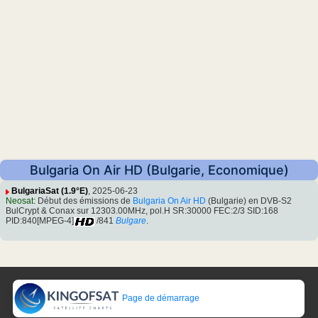
Bulgaria On Air HD (Bulgarie, Economique)
BulgariaSat (1.9°E)
, 2025-06-23
Neosat
: Début des émissions de
Bulgaria On Air HD
(Bulgarie) en DVB-S2
BulCrypt & Conax sur 12303.00MHz, pol.H SR:30000 FEC:2/3 SID:168
PID:840[MPEG-4]
/841
Bulgare
.
Page de démarrage