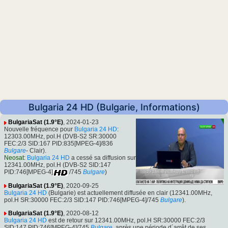
Bulgaria 24 HD (Bulgarie, Informations)
BulgariaSat (1.9°E)
, 2024-01-23
Nouvelle fréquence pour
Bulgaria 24 HD
:
12303.00MHz, pol.H (DVB-S2 SR:30000
FEC:2/3 SID:167 PID:835[MPEG-4]/836
Bulgare
- Clair).
Neosat
:
Bulgaria 24 HD
a cessé sa diffusion sur
12341.00MHz, pol.H (DVB-S2 SID:147
PID:746[MPEG-4]
/745
Bulgare
)
BulgariaSat (1.9°E)
, 2020-09-25
Bulgaria 24 HD
(Bulgarie) est actuellement diffusée en clair (12341.00MHz,
pol.H SR:30000 FEC:2/3 SID:147 PID:746[MPEG-4]/745
Bulgare
).
BulgariaSat (1.9°E)
, 2020-08-12
Bulgaria 24 HD
est de retour sur 12341.00MHz, pol.H SR:30000 FEC:2/3
SID:147 PID:746[MPEG-4]/745
Bulgare
, après une période d´arrêt de ses