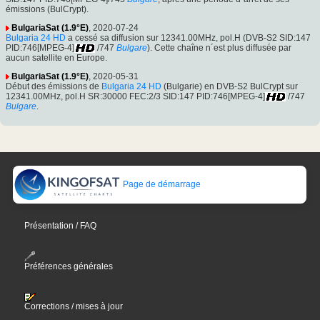
émissions (BulCrypt).
BulgariaSat (1.9°E)
, 2020-07-24
Bulgaria 24 HD
a cessé sa diffusion sur 12341.00MHz, pol.H (DVB-S2 SID:147
PID:746[MPEG-4]
/747
Bulgare
). Cette chaîne n´est plus diffusée par
aucun satellite en Europe.
BulgariaSat (1.9°E)
, 2020-05-31
Début des émissions de
Bulgaria 24 HD
(Bulgarie) en DVB-S2 BulCrypt sur
12341.00MHz, pol.H SR:30000 FEC:2/3 SID:147 PID:746[MPEG-4]
/747
Bulgare
.
Page de démarrage
Présentation / FAQ
Préférences générales
Corrections / mises à jour