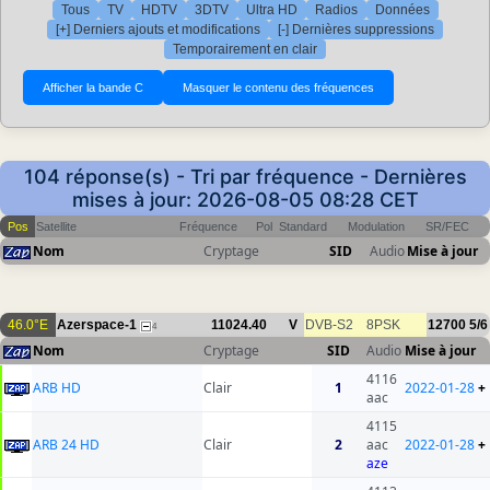
Tous
TV
HDTV
3DTV
Ultra HD
Radios
Données
[+] Derniers ajouts et modifications
[-] Dernières suppressions
Temporairement en clair
104 réponse(s) - Tri par fréquence - Dernières
mises à jour: 2026-08-05 08:28 CET
Pos
Satellite
Fréquence
Pol
Standard
Modulation
SR/FEC
Nom
Cryptage
SID
Audio
Mise à jour
46.0°E
Azerspace-1
11024.40
V
DVB-S2
8PSK
12700
5/6
4
Nom
Cryptage
SID
Audio
Mise à jour
4116
ARB HD
Clair
1
2022-01-28
+
aac
4115
ARB 24 HD
Clair
2
aac
2022-01-28
+
aze