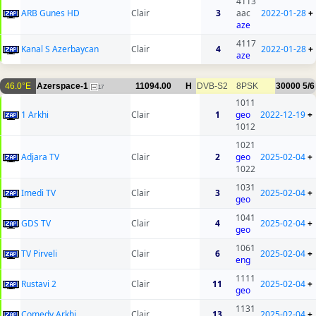
4113
ARB Gunes HD
Clair
3
aac
2022-01-28
+
aze
4117
Kanal S Azerbaycan
Clair
4
2022-01-28
+
aze
46.0°E
Azerspace-1
11094.00
H
DVB-S2
8PSK
30000
5/6
17
1011
1 Arkhi
Clair
1
geo
2022-12-19
+
1012
1021
Adjara TV
Clair
2
geo
2025-02-04
+
1022
1031
Imedi TV
Clair
3
2025-02-04
+
geo
1041
GDS TV
Clair
4
2025-02-04
+
geo
1061
TV Pirveli
Clair
6
2025-02-04
+
eng
1111
Rustavi 2
Clair
11
2025-02-04
+
geo
1131
Comedy Arkhi
Clair
13
2025-02-04
+