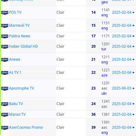
geo
1141
POS TV
Clair
14
2025-02-04
+
eng
1151
Marneuli TV
Clair
15
2025-02-04
+
eng
Palitra News
Clair
17
1171
2025-02-04
+
1201
Haber Global HD
Clair
20
2025-02-04
+
tur
1211
Anewz
Clair
21
2025-02-04
+
eng
1221
Az TV 1
Clair
22
2025-02-04
+
aze
1231
Apostrophe TV
Clair
23
aac
2025-06-03
+
ukr
1241
Baku TV
Clair
24
2025-02-04
+
aac
Marao TV
Clair
36
1361
2025-02-04
+
1391
AzerCosmos Promo
Clair
39
aac
2025-02-04
+
eng