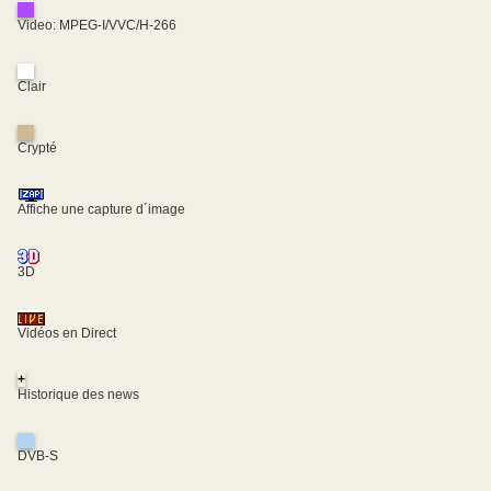
Video: MPEG-I/VVC/H-266
Clair
Crypté
Affiche une capture d´image
3D
Vidéos en Direct
+
Historique des news
DVB-S