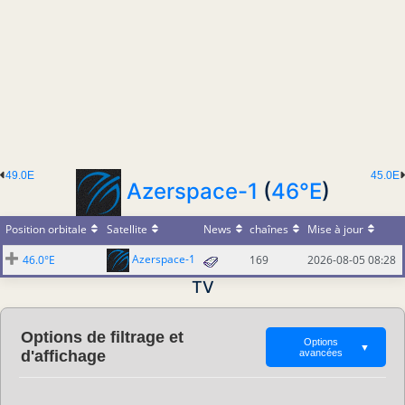
49.0E
45.0E
Azerspace-1
(
46°E
)
Position orbitale
Satellite
News
chaînes
Mise à jour
Azerspace-1
46.0°E
169
2026-08-05 08:28
TV
Options de filtrage et
Options
▼
d'affichage
avancées