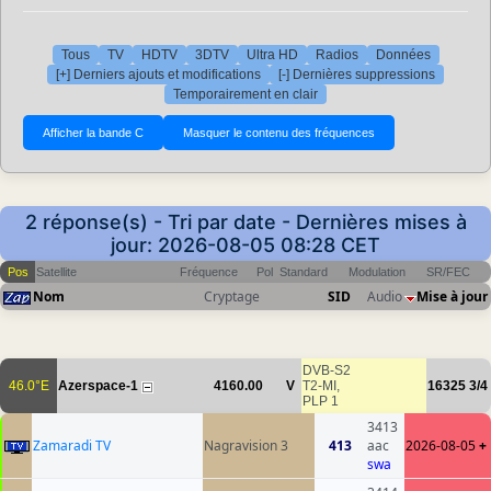
Tous
TV
HDTV
3DTV
Ultra HD
Radios
Données
[+] Derniers ajouts et modifications
[-] Dernières suppressions
Temporairement en clair
2 réponse(s) - Tri par date - Dernières mises à
jour: 2026-08-05 08:28 CET
Pos
Satellite
Fréquence
Pol
Standard
Modulation
SR/FEC
Nom
Cryptage
SID
Audio
Mise à jour
DVB-S2
46.0°E
Azerspace-1
4160.00
V
T2-MI,
16325
3/4
PLP 1
3413
Zamaradi TV
Nagravision 3
413
aac
2026-08-05
+
swa