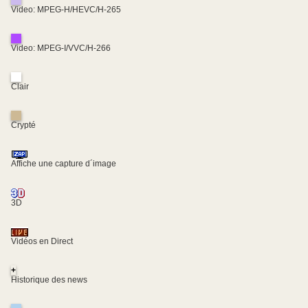
Video: MPEG-H/HEVC/H-265
Video: MPEG-I/VVC/H-266
Clair
Crypté
Affiche une capture d´image
3D
Vidéos en Direct
+
Historique des news