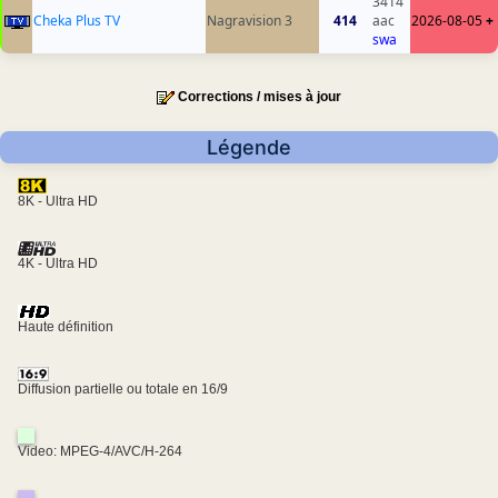
3414
Cheka Plus TV
Nagravision 3
414
aac
2026-08-05
+
swa
Corrections / mises à jour
Légende
8K - Ultra HD
4K - Ultra HD
Haute définition
Diffusion partielle ou totale en 16/9
Video: MPEG-4/AVC/H-264