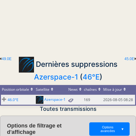
49.0E
45.0E
Dernières suppressions
Azerspace-1
(
46°E
)
Position orbitale
Satellite
News
chaînes
Mise à jour
Azerspace-1
46.0°E
169
2026-08-05 08:28
Toutes transmissions
Options de filtrage et
Options
▼
d'affichage
avancées