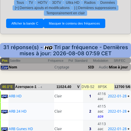
Tous
TV
HDTV
3DTV
Ultra HD
Radios
Données
[+] Derniers ajouts et modifications
[-] Dernières suppressions
Temporairement en clair
31 réponse(s) -
Tri par fréquence - Dernières
mises à jour: 2026-08-08 07:59 CET
Pos
Satellite
Fréquence
Pol
Standard
Modulation
SR/FEC
Nom
Cryptage
SID
Audio
Mise à jour
46.0°E
Azerspace-1
11024.40
V
DVB-S2
8PSK
12700
5/6
4
4116
ARB HD
Clair
1
2022-01-28
+
aac
4115
ARB 24 HD
Clair
2
aac
2022-01-28
+
aze
4113
ARB Gunes HD
Clair
3
aac
2022-01-28
+