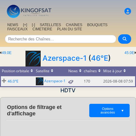
NEWS
[+]
[-]
SATELLITES
CHAîNES
BOUQUETS
FAISCEAUX
CIMETIERE
PLAN DU SITE
49.0E
45.0E
Azerspace-1
(
46°E
)
Position orbitale
Satellite
News
chaînes
Mise à jour
Azerspace-1
46.0°E
170
2026-08-08 07:59
HDTV
Options de filtrage et
Options
▼
d'affichage
avancées