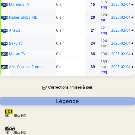
1151
Marneuli TV
Clair
15
2025-02-04
+
eng
1201
Haber Global HD
Clair
20
2025-02-04
+
tur
1211
Anewz
Clair
21
2025-02-04
+
eng
1241
Baku TV
Clair
24
2025-02-04
+
aac
Marao TV
Clair
36
1361
2025-02-04
+
1391
AzerCosmos Promo
Clair
39
aac
2025-02-04
+
eng
Corrections / mises à jour
Légende
8K - Ultra HD
4K - Ultra HD