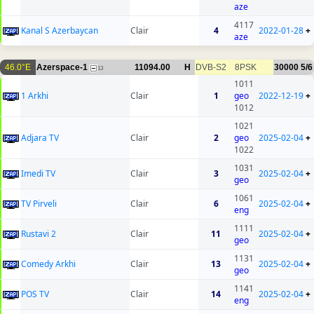
aze
4117
Kanal S Azerbaycan
Clair
4
2022-01-28
+
aze
46.0°E
Azerspace-1
11094.00
H
DVB-S2
8PSK
30000
5/6
13
1011
1 Arkhi
Clair
1
geo
2022-12-19
+
1012
1021
Adjara TV
Clair
2
geo
2025-02-04
+
1022
1031
Imedi TV
Clair
3
2025-02-04
+
geo
1061
TV Pirveli
Clair
6
2025-02-04
+
eng
1111
Rustavi 2
Clair
11
2025-02-04
+
geo
1131
Comedy Arkhi
Clair
13
2025-02-04
+
geo
1141
POS TV
Clair
14
2025-02-04
+
eng