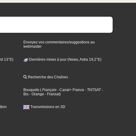
Envoyez vos commentaires/suggestions au
webmaster
rd 13°E)
Dernières mises à jour (News, Astra 19,2°E)
Recherche des Chaînes
Bouquets
(
Français
- Canal+ France
- TNTSAT
-
Bis
- Orange
- Fransat
)
tion
Transmissions en 3D