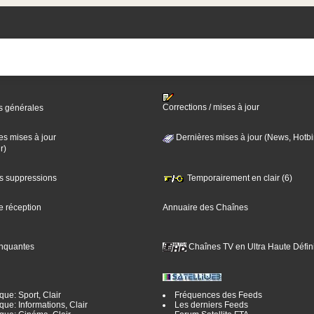
Corrections / mises à jour
s générales
es mises à jour
Dernières mises à jour (News, Hotbi
r)
es suppressions
Temporairement en clair (6)
e réception
Annuaire des Chaînes
nquantes
Chaînes TV en Ultra Haute Défini
ue: Sport, Clair
Fréquences des Feeds
ue: Informations, Clair
Les derniers Feeds