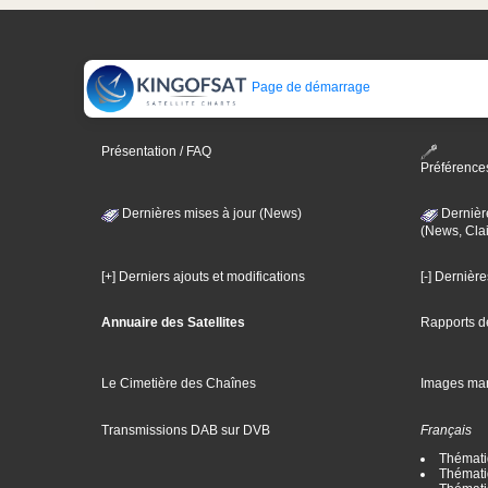
Page de démarrage
Présentation / FAQ
Préférence
Dernières mises à jour (News)
Dernièr
(News, Clai
[+] Derniers ajouts et modifications
[-] Dernièr
Annuaire des Satellites
Rapports d
Le Cimetière des Chaînes
Images ma
Transmissions DAB sur DVB
Français
Thématiq
Thématiq