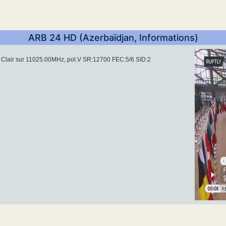
ARB 24 HD (Azerbaïdjan, Informations)
Clair sur 11025.00MHz, pol.V SR:12700 FEC:5/6 SID:2