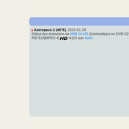
Azerspace-1 (46°E)
, 2022-01-28
Début des émissions de
ARB 24 HD
(Azerbaïdjan) en DVB-S2 
PID:516[MPEG-4]
/4115 aac
Azéri
.