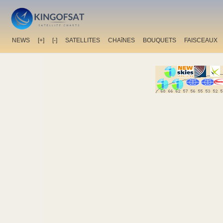
NEWS
[+]
[-]
SATELLITES
CHAîNES
BOUQUETS
FAISCEAUX