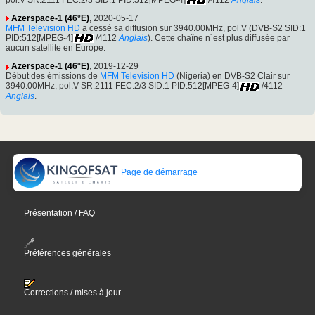
Azerspace-1 (46°E)
, 2020-05-17
MFM Television HD
a cessé sa diffusion sur 3940.00MHz, pol.V (DVB-S2 SID:1
PID:512[MPEG-4]
/4112
Anglais
). Cette chaîne n´est plus diffusée par
aucun satellite en Europe.
Azerspace-1 (46°E)
, 2019-12-29
Début des émissions de
MFM Television HD
(Nigeria) en DVB-S2 Clair sur
3940.00MHz, pol.V SR:2111 FEC:2/3 SID:1 PID:512[MPEG-4]
/4112
Anglais
.
Page de démarrage
Présentation / FAQ
Préférences générales
Corrections / mises à jour