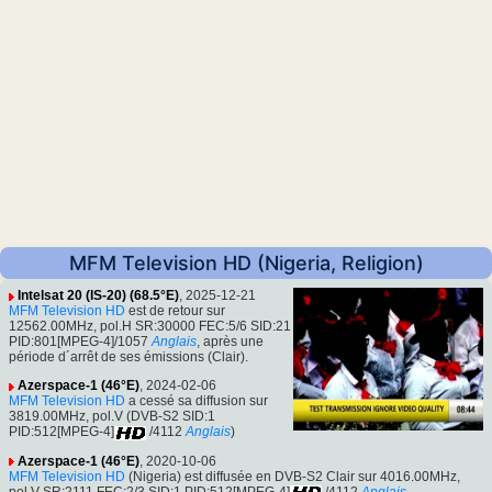
MFM Television HD (Nigeria, Religion)
Intelsat 20 (IS-20) (68.5°E)
, 2025-12-21
MFM Television HD
est de retour sur
12562.00MHz, pol.H SR:30000 FEC:5/6 SID:21
PID:801[MPEG-4]/1057
Anglais
, après une
période d´arrêt de ses émissions (Clair).
Azerspace-1 (46°E)
, 2024-02-06
MFM Television HD
a cessé sa diffusion sur
3819.00MHz, pol.V (DVB-S2 SID:1
PID:512[MPEG-4]
/4112
Anglais
)
Azerspace-1 (46°E)
, 2020-10-06
MFM Television HD
(Nigeria) est diffusée en DVB-S2 Clair sur 4016.00MHz,
pol.V SR:2111 FEC:2/3 SID:1 PID:512[MPEG-4]
/4112
Anglais
.