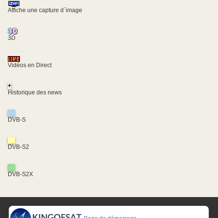
Affiche une capture d´image
3D
Vidéos en Direct
+
Historique des news
DVB-S
DVB-S2
DVB-S2X