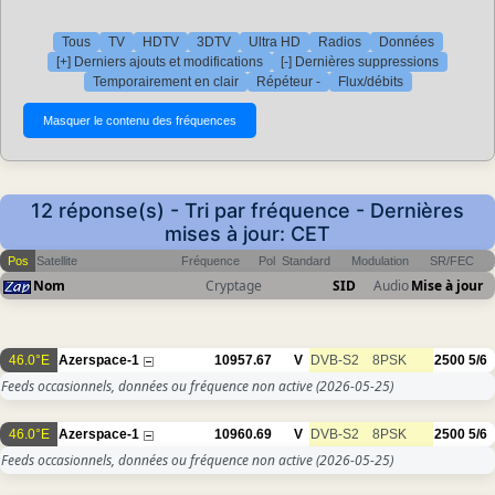
Tous
TV
HDTV
3DTV
Ultra HD
Radios
Données
[+] Derniers ajouts et modifications
[-] Dernières suppressions
Temporairement en clair
Répéteur -
Flux/débits
12 réponse(s) - Tri par fréquence - Dernières
mises à jour: CET
Pos
Satellite
Fréquence
Pol
Standard
Modulation
SR/FEC
Nom
Cryptage
SID
Audio
Mise à jour
46.0°E
Azerspace-1
10957.67
V
DVB-S2
8PSK
2500
5/6
Feeds occasionnels, données ou fréquence non active
(2026-05-25)
46.0°E
Azerspace-1
10960.69
V
DVB-S2
8PSK
2500
5/6
Feeds occasionnels, données ou fréquence non active
(2026-05-25)