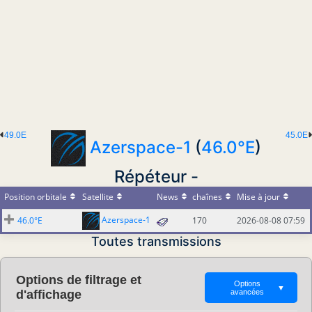
49.0E
45.0E
Azerspace-1
(
46.0°E
)
Répéteur -
Position orbitale
Satellite
News
chaînes
Mise à jour
Azerspace-1
46.0°E
170
2026-08-08 07:59
Toutes transmissions
Options de filtrage et
Options
▼
d'affichage
avancées