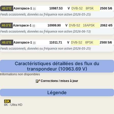
46.0°E
Azerspace-1
10987.53
V
DVB-S2
8PSK
2500
5/6
Feeds occasionnels, données ou fréquence non active
(2026-05-25)
46.0°E
Azerspace-1
10999.90
V
DVB-S2
16APSK
2062
4/5
Feeds occasionnels, données ou fréquence non active
(2026-06-13)
46.0°E
Azerspace-1
11011.71
V
DVB-S2
8PSK
2500
5/6
Feeds occasionnels, données ou fréquence non active
(2026-05-25)
Caractéristiques détaillées des flux du
transpondeur (10963.69 V)
Informations non disponibles
Corrections / mises à jour
Légende
8K - Ultra HD