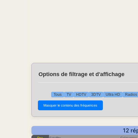
Options de filtrage et d'affichage
Tous
TV
HDTV
3DTV
Ultra HD
Radios
12 ré