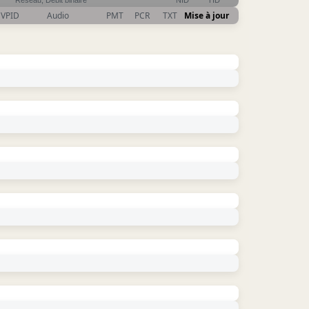
Réseau, Débit binaire
NID
TID
VPID
Audio
PMT
PCR
TXT
Mise à jour