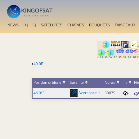
NEWS
[+]
[-]
SATELLITES
CHAîNES
BOUQUETS
FAISCEAUX
49.0E
Position orbitale
Satellite
Norad
.ini
Ne
Azerspace-1
46.0°E
39079