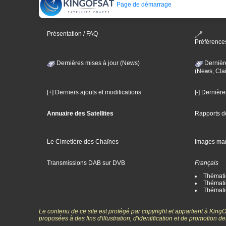
Page de démarrage
Présentation / FAQ
Préférence
Dernières mises à jour (News)
Dernièr
(News, Clai
[+] Derniers ajouts et modifications
[-] Dernièr
Annuaire des Satellites
Rapports d
Le Cimetière des Chaînes
Images ma
Transmissions DAB sur DVB
Français
Thématiq
Thématiq
Thémati
Le contenu de ce site est protégé par copyright et appartient à Kin
proposées à des fins d'illustration, d'identification et de promotion