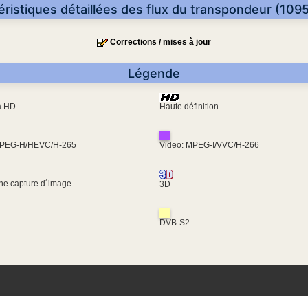
éristiques détaillées des flux du transpondeur (1095
Corrections / mises à jour
Légende
ra HD
Haute définition
MPEG-H/HEVC/H-265
Video: MPEG-I/VVC/H-266
une capture d´image
3D
DVB-S2