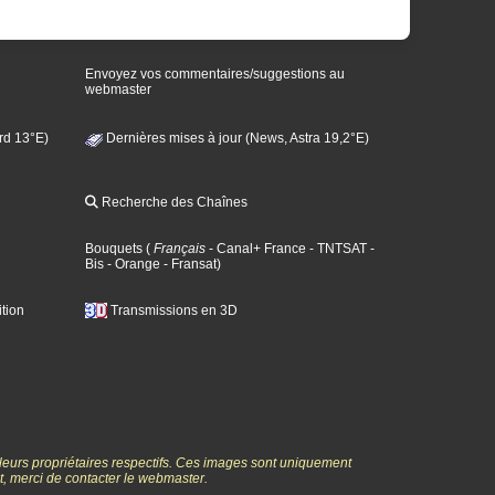
Envoyez vos commentaires/suggestions au
webmaster
rd 13°E)
Dernières mises à jour (News, Astra 19,2°E)
Recherche des Chaînes
Bouquets
(
Français
- Canal+ France
- TNTSAT
-
Bis
- Orange
- Fransat
)
tion
Transmissions en 3D
 leurs propriétaires respectifs. Ces images sont uniquement
ht, merci de contacter le webmaster.