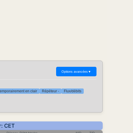
Options avancées
▼
emporairement en clair
Répéteur -
Flux/débits
r: CET