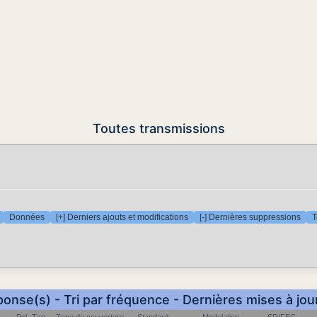
Toutes transmissions
Données
[+] Derniers ajouts et modifications
[-] Dernières suppressions
T
ponse(s) - Tri par fréquence - Dernières mises à jou