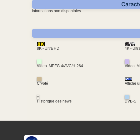
Caract
Informations non disponibles
4K - Ult
8K - Ultra HD
Video: MPEG-4/AVC/H-264
Video: 
Crypté
Affiche 
+
Historique des news
DVB-S