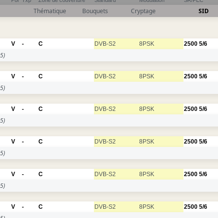
Pol
Txp
Zone de couverture
Standard
Modulation
SR/FEC
Thématique
Bouquets
Cryptage
SID
V
-
C
DVB-S2
8PSK
2500
5/6
5)
V
-
C
DVB-S2
8PSK
2500
5/6
5)
V
-
C
DVB-S2
8PSK
2500
5/6
5)
V
-
C
DVB-S2
8PSK
2500
5/6
5)
V
-
C
DVB-S2
8PSK
2500
5/6
5)
V
-
C
DVB-S2
8PSK
2500
5/6