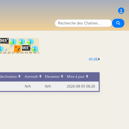
45.0E
declination
Azimuth
Elevation
Mise à jour
N/A
N/A
2026-08-05 08:28