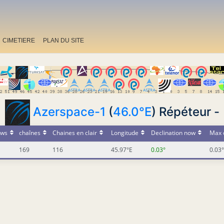
CIMETIERE
PLAN DU SITE
Azerspace-1
(
46.0°E
) Répéteur -
ws
chaînes
Chaines en clair
Longitude
Declination now
Max 
169
116
45.97°E
0.03°
0.03°