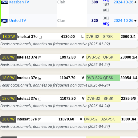
Kessben TV
Clair
308
2024-10-26
+
183
a02
302
United TV
Clair
320
2024-10-26
+
eng
18.0°W
Intelsat 37e
4130.00
L
DVB-S2
8PSK
2060
3/4
Feeds occasionnels, données ou fréquence non active
(2025-01-02)
18.0°W
Intelsat 37e
10972.80
V
DVB-S2
QPSK
23000
1/4
Feeds occasionnels, données ou fréquence non active
(2026-04-24)
18.0°W
Intelsat 37e
11047.70
V
DVB-S2X
QPSK
39954
1/4
Feeds occasionnels, données ou fréquence non active
(2026-04-24)
18.0°W
Intelsat 37e
11073.80
V
DVB-S2
8PSK
2285
5/6
Feeds occasionnels, données ou fréquence non active
(2026-04-24)
18.0°W
Intelsat 37e
11079.60
V
DVB-S2
32APSK
1000
3/4
Feeds occasionnels, données ou fréquence non active
(2026-04-24)