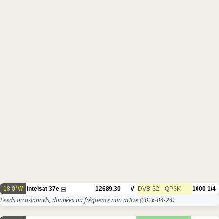
18.0°W
Intelsat 37e
12689.30
V
DVB-S2
QPSK
1000
1/4
Feeds occasionnels, données ou fréquence non active
(2026-04-24)