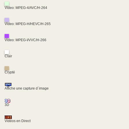
Video: MPEG-4/AVC/H-264
Video: MPEG-H/HEVC/H-265
Video: MPEG-I/VVC/H-266
Clair
Crypté
Affiche une capture d´image
3D
Vidéos en Direct