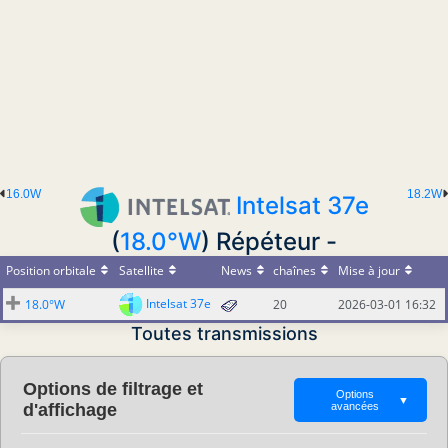
16.0W
18.2W
Intelsat 37e
(
18.0°W
) Répéteur -
Position orbitale
Satellite
News
chaînes
Mise à jour
Intelsat 37e
18.0°W
20
2026-03-01 16:32
Toutes transmissions
Options de filtrage et
Options
▼
d'affichage
avancées