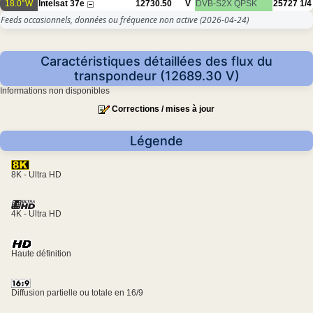
18.0°W
Intelsat 37e
12730.50
V
DVB-S2X
QPSK
25727
1/4
Feeds occasionnels, données ou fréquence non active
(2026-04-24)
Caractéristiques détaillées des flux du
transpondeur (12689.30 V)
Informations non disponibles
Corrections / mises à jour
Légende
8K - Ultra HD
4K - Ultra HD
Haute définition
Diffusion partielle ou totale en 16/9