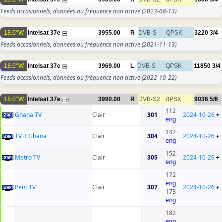
Feeds occasionnels, données ou fréquence non active
(2023-08-13)
18.0°W
Intelsat 37e
3955.00
R
DVB-S
QPSK
3220
3/4
Feeds occasionnels, données ou fréquence non active
(2021-11-13)
18.0°W
Intelsat 37e
3969.00
L
DVB-S
QPSK
11850
3/4
Feeds occasionnels, données ou fréquence non active
(2022-10-22)
18.0°W
Intelsat 37e
3990.00
R
DVB-S2
8PSK
9036
5/6
6
112
Ghana TV
Clair
301
2024-10-26
+
eng
142
TV 3 Ghana
Clair
304
2024-10-26
+
eng
152
Metro TV
Clair
305
2024-10-26
+
eng
172
eng
Pent TV
Clair
307
2024-10-26
+
173
eng
182
eng