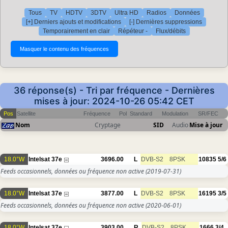
Tous
TV
HDTV
3DTV
Ultra HD
Radios
Données
[+] Derniers ajouts et modifications
[-] Dernières suppressions
Temporairement en clair
Répéteur -
Flux/débits
36 réponse(s) - Tri par fréquence - Dernières
mises à jour: 2024-10-26 05:42 CET
Pos
Satellite
Fréquence
Pol
Standard
Modulation
SR/FEC
Nom
Cryptage
SID
Audio
Mise à jour
18.0°W
Intelsat 37e
3696.00
L
DVB-S2
8PSK
10835
5/6
Feeds occasionnels, données ou fréquence non active
(2019-07-31)
18.0°W
Intelsat 37e
3877.00
L
DVB-S2
8PSK
16195
3/5
Feeds occasionnels, données ou fréquence non active
(2020-06-01)
18.0°W
Intelsat 37e
3903.00
R
DVB-S2
8PSK
1666
3/4