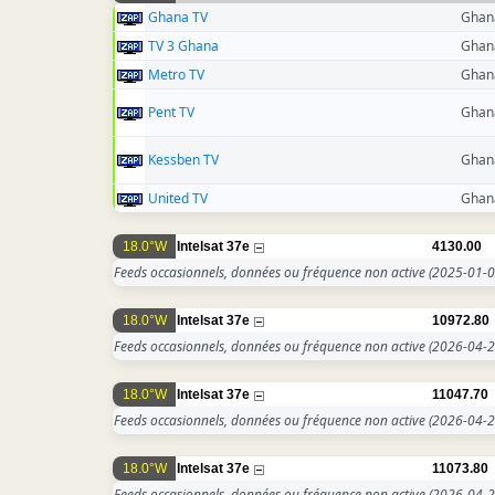
Ghana TV
Ghan
TV 3 Ghana
Ghan
Metro TV
Ghan
Pent TV
Ghan
Kessben TV
Ghan
United TV
Ghan
18.0°W
Intelsat 37e
4130.00
Feeds occasionnels, données ou fréquence non active
(2025-01-0
18.0°W
Intelsat 37e
10972.80
Feeds occasionnels, données ou fréquence non active
(2026-04-2
18.0°W
Intelsat 37e
11047.70
Feeds occasionnels, données ou fréquence non active
(2026-04-2
18.0°W
Intelsat 37e
11073.80
Feeds occasionnels, données ou fréquence non active
(2026-04-2