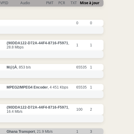
VPID
Audio
PMT
PCR
TXT
Mise à jour
0
0
{90DDA122-D72A-44F4-8716-F5971
,
1
1
28.8 Mbps
M@)À
, 853 b/s
65535
1
MPEG2/MPEG4 Encoder
, 4 451 Kbps
65535
1
{90DDA122-D72A-44F4-8716-F5971
,
100
2
16.4 Mb/s
Ghana Transport
, 21.9 Mb/s
1
3