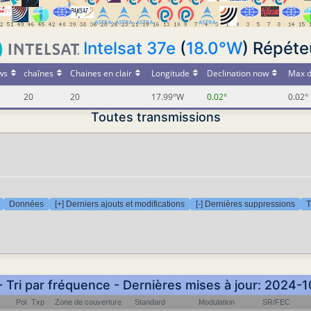
Intelsat 37e
(
18.0°W
) Répéte
ws
chaînes
Chaines en clair
Longitude
Declination now
Max d
20
20
17.99°W
0.02°
0.02°
Toutes transmissions
Données
[+] Derniers ajouts et modifications
[-] Dernières suppressions
T
- Tri par fréquence - Dernières mises à jour: 2024-
Pol
Txp
Zone de couverture
Standard
Modulation
SR/FEC