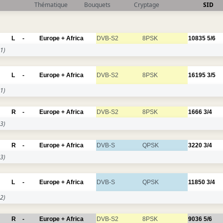
Thématique
Bouquets
Cryptage
SID
L
-
Europe + Africa
DVB-S2
8PSK
10835
5/6
1)
L
-
Europe + Africa
DVB-S2
8PSK
16195
3/5
1)
R
-
Europe + Africa
DVB-S2
8PSK
1666
3/4
3)
R
-
Europe + Africa
DVB-S
QPSK
3220
3/4
3)
L
-
Europe + Africa
DVB-S
QPSK
11850
3/4
2)
R
-
Europe + Africa
DVB-S2
8PSK
9036
5/6