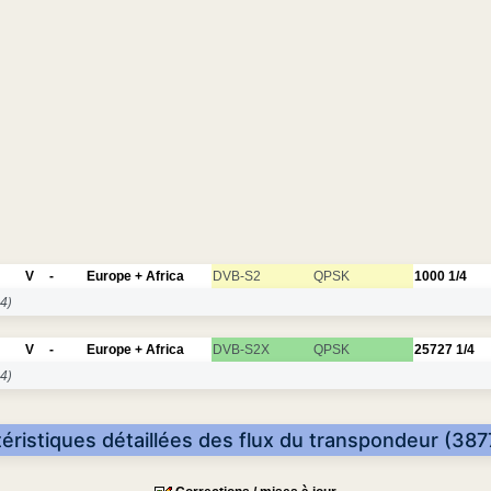
V
-
Europe + Africa
DVB-S2
QPSK
1000
1/4
4)
V
-
Europe + Africa
DVB-S2X
QPSK
25727
1/4
4)
éristiques détaillées des flux du transpondeur (387