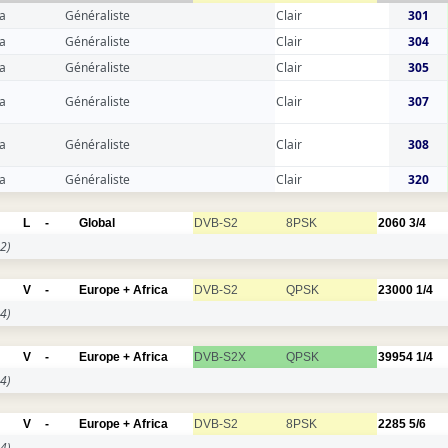
a
Généraliste
Clair
301
a
Généraliste
Clair
304
a
Généraliste
Clair
305
a
Généraliste
Clair
307
a
Généraliste
Clair
308
a
Généraliste
Clair
320
L
-
Global
DVB-S2
8PSK
2060
3/4
2)
V
-
Europe + Africa
DVB-S2
QPSK
23000
1/4
4)
V
-
Europe + Africa
DVB-S2X
QPSK
39954
1/4
4)
V
-
Europe + Africa
DVB-S2
8PSK
2285
5/6
4)