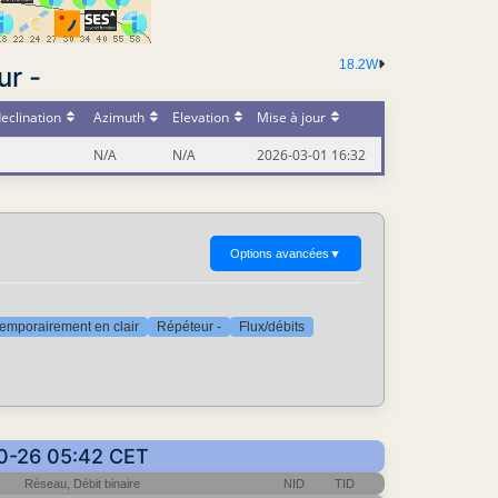
18.2W
ur -
eclination
Azimuth
Elevation
Mise à jour
N/A
N/A
2026-03-01 16:32
Options avancées
▼
emporairement en clair
Répéteur -
Flux/débits
10-26 05:42 CET
Réseau, Débit binaire
NID
TID