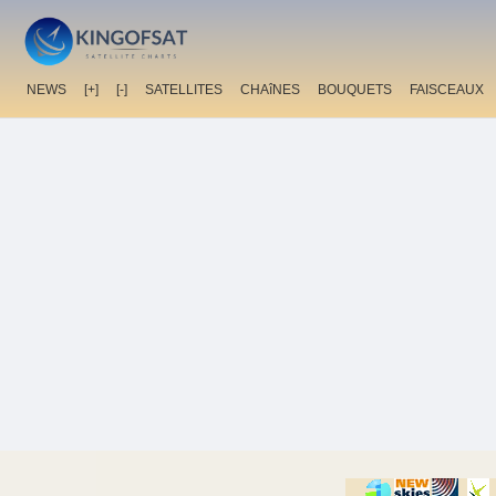
NEWS
[+]
[-]
SATELLITES
CHAîNES
BOUQUETS
FAISCEAUX