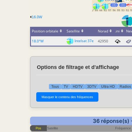
16.0W
Position orbitale
Satellite
Norad
.ini
Ne
Intelsat 37e
18.0°W
42950
Options de filtrage et d'affichage
Tous
TV
HDTV
3DTV
Ultra HD
Radios
36 réponse(s) 
Pos
Satellite
Fréquence