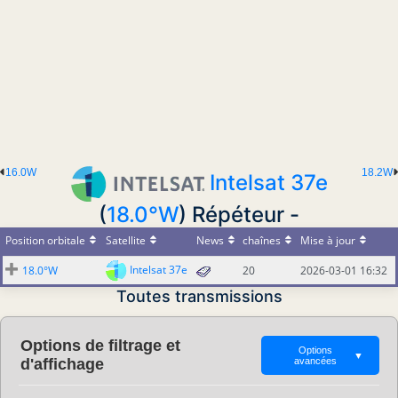
16.0W
18.2W
Intelsat 37e
(
18.0°W
) Répéteur -
Position orbitale
Satellite
News
chaînes
Mise à jour
Intelsat 37e
18.0°W
20
2026-03-01 16:32
Toutes transmissions
Options de filtrage et
Options
▼
d'affichage
avancées