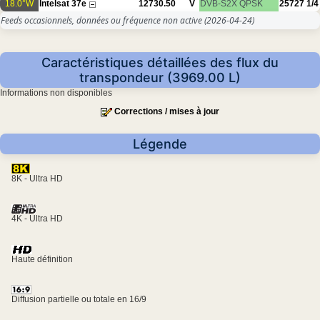
18.0°W
Intelsat 37e
12730.50
V
DVB-S2X
QPSK
25727
1/4
Feeds occasionnels, données ou fréquence non active
(2026-04-24)
Caractéristiques détaillées des flux du
transpondeur (3969.00 L)
Informations non disponibles
Corrections / mises à jour
Légende
8K - Ultra HD
4K - Ultra HD
Haute définition
Diffusion partielle ou totale en 16/9