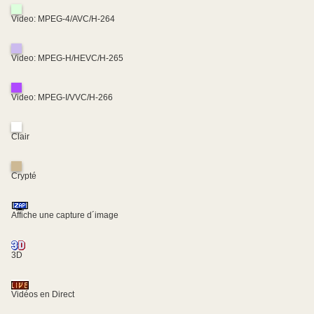
Video: MPEG-4/AVC/H-264
Video: MPEG-H/HEVC/H-265
Video: MPEG-I/VVC/H-266
Clair
Crypté
Affiche une capture d´image
3D
Vidéos en Direct