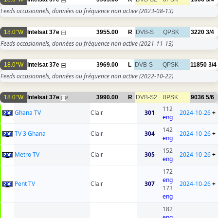
Feeds occasionnels, données ou fréquence non active
(2023-08-13)
18.0°W
Intelsat 37e
3955.00
R
DVB-S
QPSK
3220
3/4
Feeds occasionnels, données ou fréquence non active
(2021-11-13)
18.0°W
Intelsat 37e
3969.00
L
DVB-S
QPSK
11850
3/4
Feeds occasionnels, données ou fréquence non active
(2022-10-22)
18.0°W
Intelsat 37e
3990.00
R
DVB-S2
8PSK
9036
5/6
6
112
Ghana TV
Clair
301
2024-10-26
+
eng
142
TV 3 Ghana
Clair
304
2024-10-26
+
eng
152
Metro TV
Clair
305
2024-10-26
+
eng
172
eng
Pent TV
Clair
307
2024-10-26
+
173
eng
182
eng