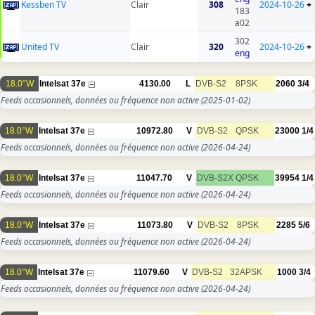
Kessben TV
Clair
308
2024-10-26
+
183
a02
302
United TV
Clair
320
2024-10-26
+
eng
18.0°W
Intelsat 37e
4130.00
L
DVB-S2
8PSK
2060
3/4
Feeds occasionnels, données ou fréquence non active
(2025-01-02)
18.0°W
Intelsat 37e
10972.80
V
DVB-S2
QPSK
23000
1/4
Feeds occasionnels, données ou fréquence non active
(2026-04-24)
18.0°W
Intelsat 37e
11047.70
V
DVB-S2X
QPSK
39954
1/4
Feeds occasionnels, données ou fréquence non active
(2026-04-24)
18.0°W
Intelsat 37e
11073.80
V
DVB-S2
8PSK
2285
5/6
Feeds occasionnels, données ou fréquence non active
(2026-04-24)
18.0°W
Intelsat 37e
11079.60
V
DVB-S2
32APSK
1000
3/4
Feeds occasionnels, données ou fréquence non active
(2026-04-24)