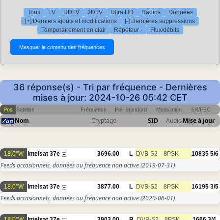
Tous
TV
HDTV
3DTV
Ultra HD
Radios
Données
[+] Derniers ajouts et modifications
[-] Dernières suppressions
Temporairement en clair
Répéteur -
Flux/débits
36 réponse(s) - Tri par fréquence - Dernières
mises à jour: 2024-10-26 05:42 CET
Pos
Satellite
Fréquence
Pol
Standard
Modulation
SR/FEC
Nom
Cryptage
SID
Audio
Mise à jour
18.0°W
Intelsat 37e
3696.00
L
DVB-S2
8PSK
10835
5/6
Feeds occasionnels, données ou fréquence non active
(2019-07-31)
18.0°W
Intelsat 37e
3877.00
L
DVB-S2
8PSK
16195
3/5
Feeds occasionnels, données ou fréquence non active
(2020-06-01)
18.0°W
Intelsat 37e
3903.00
R
DVB-S2
8PSK
1666
3/4