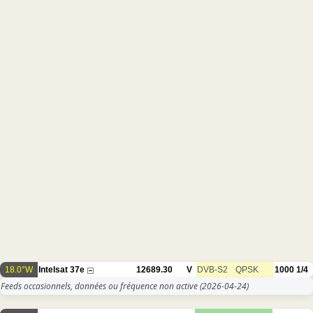
18.0°W
Intelsat 37e
12689.30
V
DVB-S2
QPSK
1000
1/4
Feeds occasionnels, données ou fréquence non active
(2026-04-24)