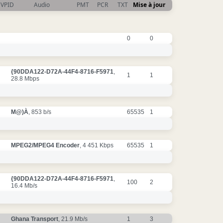
VPID
Audio
PMT
PCR
TXT
Mise à jour
0
0
{90DDA122-D72A-44F4-8716-F5971
,
1
1
28.8 Mbps
M@)À
, 853 b/s
65535
1
MPEG2/MPEG4 Encoder
, 4 451 Kbps
65535
1
{90DDA122-D72A-44F4-8716-F5971
,
100
2
16.4 Mb/s
Ghana Transport
, 21.9 Mb/s
1
3