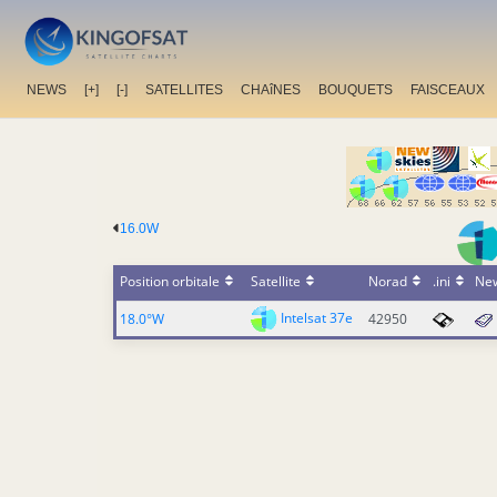
NEWS
[+]
[-]
SATELLITES
CHAîNES
BOUQUETS
FAISCEAUX
16.0W
Position orbitale
Satellite
Norad
.ini
Ne
Intelsat 37e
18.0°W
42950