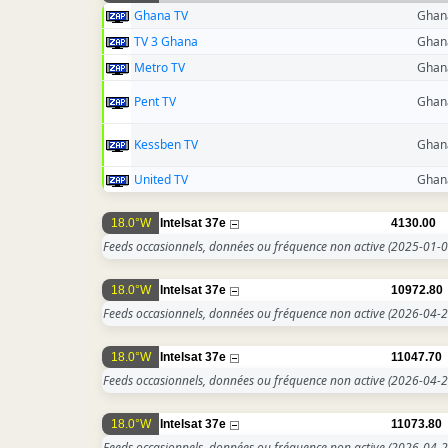
Ghana TV
Ghan
TV 3 Ghana
Ghan
Metro TV
Ghan
Pent TV
Ghan
Kessben TV
Ghan
United TV
Ghan
18.0°W
Intelsat 37e
4130.00
Feeds occasionnels, données ou fréquence non active
(2025-01-0
18.0°W
Intelsat 37e
10972.80
Feeds occasionnels, données ou fréquence non active
(2026-04-2
18.0°W
Intelsat 37e
11047.70
Feeds occasionnels, données ou fréquence non active
(2026-04-2
18.0°W
Intelsat 37e
11073.80
Feeds occasionnels, données ou fréquence non active
(2026-04-2