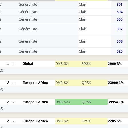
a
Généraliste
Clair
301
a
Généraliste
Clair
304
a
Généraliste
Clair
305
a
Généraliste
Clair
307
a
Généraliste
Clair
308
a
Généraliste
Clair
320
L
-
Global
DVB-S2
8PSK
2060
3/4
2)
V
-
Europe + Africa
DVB-S2
QPSK
23000
1/4
4)
V
-
Europe + Africa
DVB-S2X
QPSK
39954
1/4
4)
V
-
Europe + Africa
DVB-S2
8PSK
2285
5/6
4)