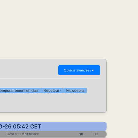
Options avancées
▼
emporairement en clair
Répéteur -
Flux/débits
10-26 05:42 CET
Réseau, Débit binaire
NID
TID