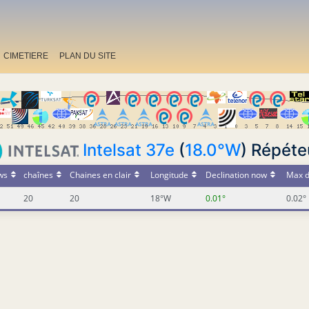
CIMETIERE
PLAN DU SITE
Intelsat 37e
(
18.0°W
) Répéte
ws
chaînes
Chaines en clair
Longitude
Declination now
Max d
20
20
18°W
0.01°
0.02°