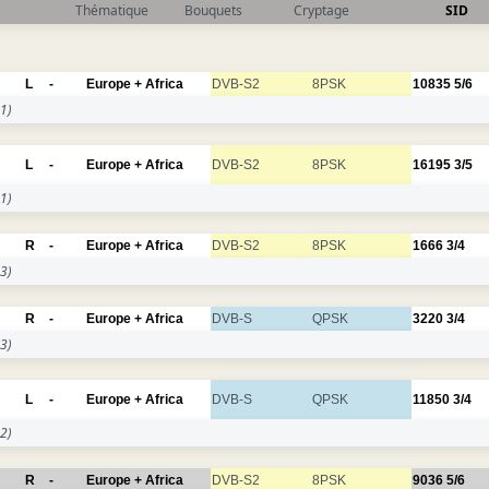
Thématique
Bouquets
Cryptage
SID
L
-
Europe + Africa
DVB-S2
8PSK
10835
5/6
1)
L
-
Europe + Africa
DVB-S2
8PSK
16195
3/5
1)
R
-
Europe + Africa
DVB-S2
8PSK
1666
3/4
3)
R
-
Europe + Africa
DVB-S
QPSK
3220
3/4
3)
L
-
Europe + Africa
DVB-S
QPSK
11850
3/4
2)
R
-
Europe + Africa
DVB-S2
8PSK
9036
5/6