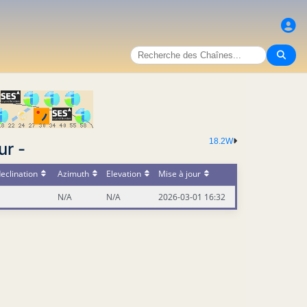
18.2W
ur -
eclination
Azimuth
Elevation
Mise à jour
N/A
N/A
2026-03-01 16:32