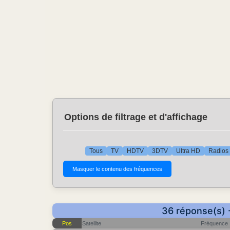
Options de filtrage et d'affichage
Tous
TV
HDTV
3DTV
Ultra HD
Radios
36 réponse(s) 
Pos
Satellite
Fréquence