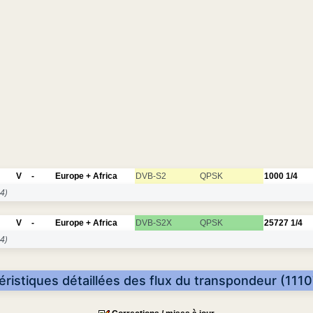
V
-
Europe + Africa
DVB-S2
QPSK
1000
1/4
4)
V
-
Europe + Africa
DVB-S2X
QPSK
25727
1/4
4)
éristiques détaillées des flux du transpondeur (1110