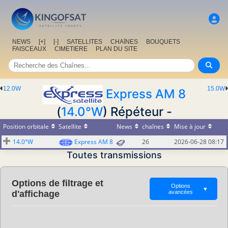
NEWS
[+]
[-]
SATELLITES
CHAîNES
BOUQUETS
FAISCEAUX
CIMETIERE
PLAN DU SITE
12.0W
15.0W
Express AM 8
(
14.0°W
) Répéteur -
Position orbitale
Satellite
News
chaînes
Mise à jour
14.0°W
Express AM 8
26
2026-06-28 08:17
Toutes transmissions
Options de filtrage et
Options
▼
d'affichage
avancées