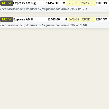
14.0°W
Express AM 8
11457.30
V
DVB-S2
32APSK
1100
3/4
Feeds occasionnels, données ou fréquence non active
(2023-05-01)
14.0°W
Express AM 8
11463.00
H
DVB-S2
QPSK
8264
3/4
Feeds occasionnels, données ou fréquence non active
(2023-10-10)