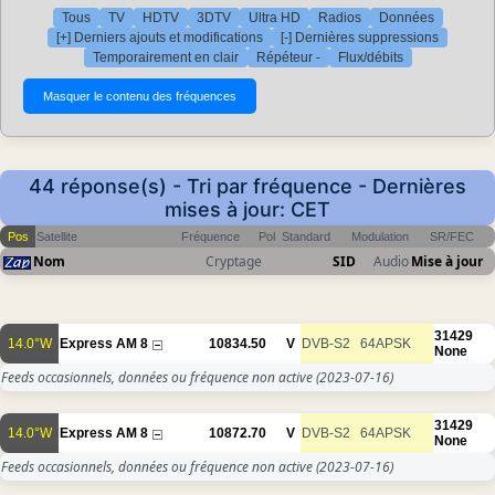
Tous
TV
HDTV
3DTV
Ultra HD
Radios
Données
[+] Derniers ajouts et modifications
[-] Dernières suppressions
Temporairement en clair
Répéteur -
Flux/débits
44 réponse(s) - Tri par fréquence - Dernières
mises à jour: CET
Pos
Satellite
Fréquence
Pol
Standard
Modulation
SR/FEC
Nom
Cryptage
SID
Audio
Mise à jour
31429
14.0°W
Express AM 8
10834.50
V
DVB-S2
64APSK
None
Feeds occasionnels, données ou fréquence non active
(2023-07-16)
31429
14.0°W
Express AM 8
10872.70
V
DVB-S2
64APSK
None
Feeds occasionnels, données ou fréquence non active
(2023-07-16)