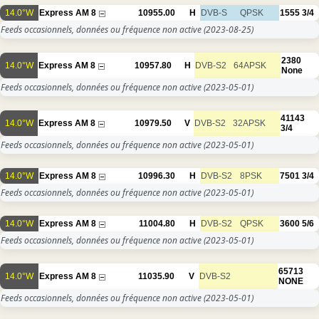
14.0°W
Express AM 8
10955.00
H
DVB-S
QPSK
1555
3/4
Feeds occasionnels, données ou fréquence non active
(2023-08-25)
2380
14.0°W
Express AM 8
10957.80
H
DVB-S2
64APSK
None
Feeds occasionnels, données ou fréquence non active
(2023-05-01)
41143
14.0°W
Express AM 8
10979.50
V
DVB-S2
32APSK
3/4
Feeds occasionnels, données ou fréquence non active
(2023-05-01)
14.0°W
Express AM 8
10996.30
H
DVB-S2
8PSK
7501
3/4
Feeds occasionnels, données ou fréquence non active
(2023-05-01)
14.0°W
Express AM 8
11004.80
H
DVB-S2
QPSK
3600
5/6
Feeds occasionnels, données ou fréquence non active
(2023-05-01)
65713
14.0°W
Express AM 8
11035.90
V
DVB-S2
NONE
Feeds occasionnels, données ou fréquence non active
(2023-05-01)