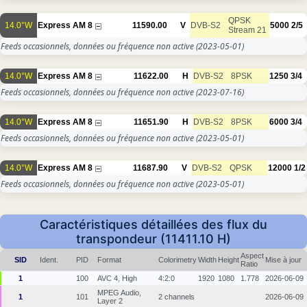
QPSK
14.0°W
Express AM 8
11590.00
V
DVB-S2
5000
2/5
Stream 21
Feeds occasionnels, données ou fréquence non active
(2023-05-01)
14.0°W
Express AM 8
11622.00
H
DVB-S2
8PSK
1250
3/4
Feeds occasionnels, données ou fréquence non active
(2023-07-16)
14.0°W
Express AM 8
11651.90
H
DVB-S2
8PSK
6000
3/4
Feeds occasionnels, données ou fréquence non active
(2023-05-01)
14.0°W
Express AM 8
11687.90
V
DVB-S2
QPSK
12000
1/2
Feeds occasionnels, données ou fréquence non active
(2023-05-01)
Caractéristiques détaillées des flux du
transpondeur (11411.10 H)
Aspect
SID
Ident.
PID
Format
Colorimetry
Width
Height
Mise à jour
Ratio
1
100
AVC 4, High
4:2:0
1920
1080
1.778
2026-06-09
MPEG Audio,
1
101
2 channels
2026-06-09
Layer 2