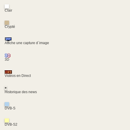
Clair
Crypté
Affiche une capture d´image
3D
Vidéos en Direct
+
Historique des news
DVB-S
DVB-S2