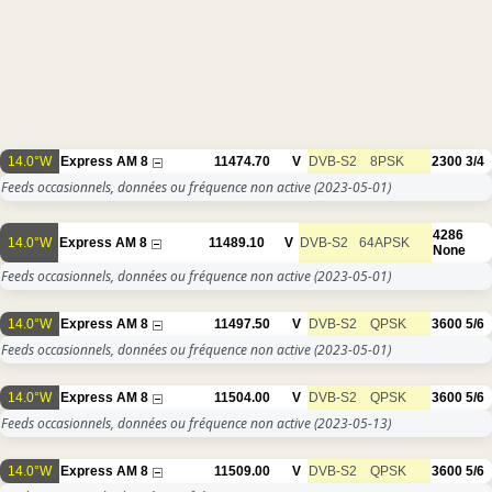
14.0°W
Express AM 8
11474.70
V
DVB-S2
8PSK
2300
3/4
Feeds occasionnels, données ou fréquence non active
(2023-05-01)
4286
14.0°W
Express AM 8
11489.10
V
DVB-S2
64APSK
None
Feeds occasionnels, données ou fréquence non active
(2023-05-01)
14.0°W
Express AM 8
11497.50
V
DVB-S2
QPSK
3600
5/6
Feeds occasionnels, données ou fréquence non active
(2023-05-01)
14.0°W
Express AM 8
11504.00
V
DVB-S2
QPSK
3600
5/6
Feeds occasionnels, données ou fréquence non active
(2023-05-13)
14.0°W
Express AM 8
11509.00
V
DVB-S2
QPSK
3600
5/6