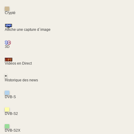
Crypté
Affiche une capture d´image
3D
Vidéos en Direct
+
Historique des news
DVB-S
DVB-S2
DVB-S2X