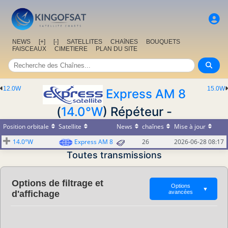
NEWS
[+]
[-]
SATELLITES
CHAîNES
BOUQUETS
FAISCEAUX
CIMETIERE
PLAN DU SITE
12.0W
15.0W
Express AM 8
(
14.0°W
) Répéteur -
Position orbitale
Satellite
News
chaînes
Mise à jour
14.0°W
Express AM 8
26
2026-06-28 08:17
Toutes transmissions
Options de filtrage et
Options
▼
d'affichage
avancées