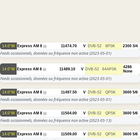
14.0°W
Express AM 8
11474.70
V
DVB-S2
8PSK
2300
3/4
Feeds occasionnels, données ou fréquence non active
(2023-05-01)
4286
14.0°W
Express AM 8
11489.10
V
DVB-S2
64APSK
None
Feeds occasionnels, données ou fréquence non active
(2023-05-01)
14.0°W
Express AM 8
11497.50
V
DVB-S2
QPSK
3600
5/6
Feeds occasionnels, données ou fréquence non active
(2023-05-01)
14.0°W
Express AM 8
11504.00
V
DVB-S2
QPSK
3600
5/6
Feeds occasionnels, données ou fréquence non active
(2023-05-13)
14.0°W
Express AM 8
11509.00
V
DVB-S2
QPSK
3600
5/6