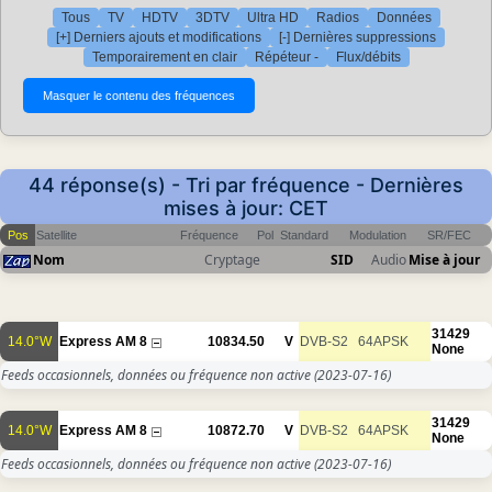
Tous
TV
HDTV
3DTV
Ultra HD
Radios
Données
[+] Derniers ajouts et modifications
[-] Dernières suppressions
Temporairement en clair
Répéteur -
Flux/débits
44 réponse(s) - Tri par fréquence - Dernières
mises à jour: CET
Pos
Satellite
Fréquence
Pol
Standard
Modulation
SR/FEC
Nom
Cryptage
SID
Audio
Mise à jour
31429
14.0°W
Express AM 8
10834.50
V
DVB-S2
64APSK
None
Feeds occasionnels, données ou fréquence non active
(2023-07-16)
31429
14.0°W
Express AM 8
10872.70
V
DVB-S2
64APSK
None
Feeds occasionnels, données ou fréquence non active
(2023-07-16)