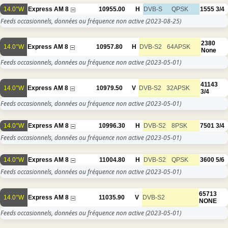
14.0°W
Express AM 8
10955.00
H
DVB-S
QPSK
1555
3/4
Feeds occasionnels, données ou fréquence non active
(2023-08-25)
2380
14.0°W
Express AM 8
10957.80
H
DVB-S2
64APSK
None
Feeds occasionnels, données ou fréquence non active
(2023-05-01)
41143
14.0°W
Express AM 8
10979.50
V
DVB-S2
32APSK
3/4
Feeds occasionnels, données ou fréquence non active
(2023-05-01)
14.0°W
Express AM 8
10996.30
H
DVB-S2
8PSK
7501
3/4
Feeds occasionnels, données ou fréquence non active
(2023-05-01)
14.0°W
Express AM 8
11004.80
H
DVB-S2
QPSK
3600
5/6
Feeds occasionnels, données ou fréquence non active
(2023-05-01)
65713
14.0°W
Express AM 8
11035.90
V
DVB-S2
NONE
Feeds occasionnels, données ou fréquence non active
(2023-05-01)