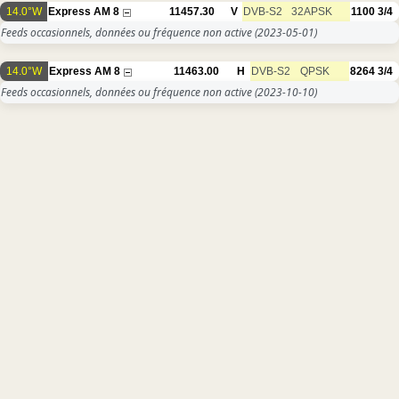
14.0°W
Express AM 8
11457.30
V
DVB-S2
32APSK
1100
3/4
Feeds occasionnels, données ou fréquence non active
(2023-05-01)
14.0°W
Express AM 8
11463.00
H
DVB-S2
QPSK
8264
3/4
Feeds occasionnels, données ou fréquence non active
(2023-10-10)