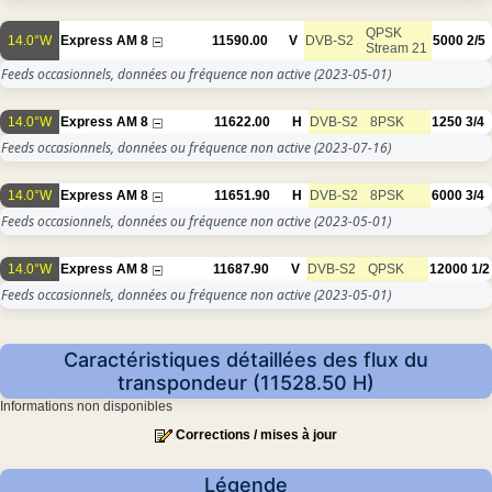
QPSK
14.0°W
Express AM 8
11590.00
V
DVB-S2
5000
2/5
Stream 21
Feeds occasionnels, données ou fréquence non active
(2023-05-01)
14.0°W
Express AM 8
11622.00
H
DVB-S2
8PSK
1250
3/4
Feeds occasionnels, données ou fréquence non active
(2023-07-16)
14.0°W
Express AM 8
11651.90
H
DVB-S2
8PSK
6000
3/4
Feeds occasionnels, données ou fréquence non active
(2023-05-01)
14.0°W
Express AM 8
11687.90
V
DVB-S2
QPSK
12000
1/2
Feeds occasionnels, données ou fréquence non active
(2023-05-01)
Caractéristiques détaillées des flux du
transpondeur (11528.50 H)
Informations non disponibles
Corrections / mises à jour
Légende