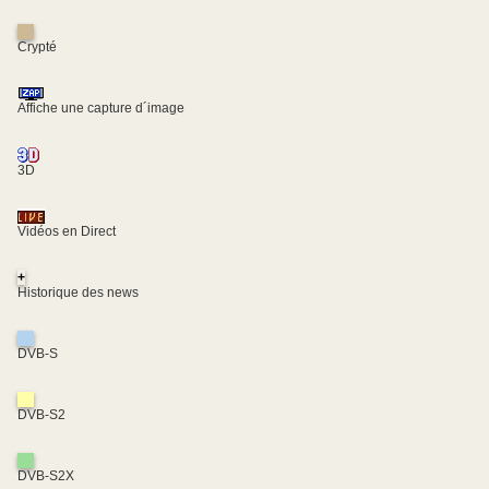
Crypté
Affiche une capture d´image
3D
Vidéos en Direct
+
Historique des news
DVB-S
DVB-S2
DVB-S2X