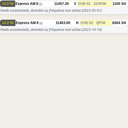
14.0°W
Express AM 8
11457.30
V
DVB-S2
32APSK
1100
3/4
Feeds occasionnels, données ou fréquence non active
(2023-05-01)
14.0°W
Express AM 8
11463.00
H
DVB-S2
QPSK
8264
3/4
Feeds occasionnels, données ou fréquence non active
(2023-10-10)