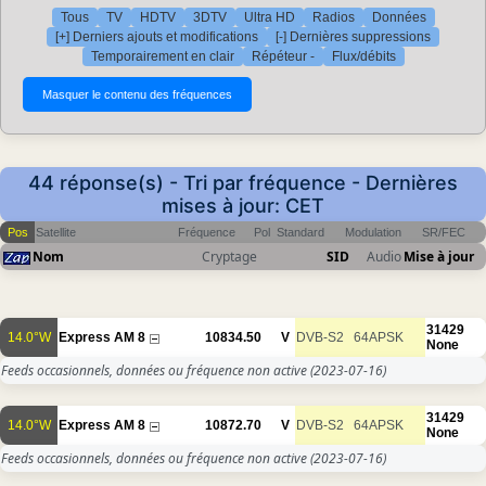
Tous
TV
HDTV
3DTV
Ultra HD
Radios
Données
[+] Derniers ajouts et modifications
[-] Dernières suppressions
Temporairement en clair
Répéteur -
Flux/débits
44 réponse(s) - Tri par fréquence - Dernières
mises à jour: CET
Pos
Satellite
Fréquence
Pol
Standard
Modulation
SR/FEC
Nom
Cryptage
SID
Audio
Mise à jour
31429
14.0°W
Express AM 8
10834.50
V
DVB-S2
64APSK
None
Feeds occasionnels, données ou fréquence non active
(2023-07-16)
31429
14.0°W
Express AM 8
10872.70
V
DVB-S2
64APSK
None
Feeds occasionnels, données ou fréquence non active
(2023-07-16)