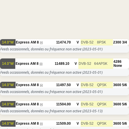
14.0°W
Express AM 8
11474.70
V
DVB-S2
8PSK
2300
3/4
Feeds occasionnels, données ou fréquence non active
(2023-05-01)
4286
14.0°W
Express AM 8
11489.10
V
DVB-S2
64APSK
None
Feeds occasionnels, données ou fréquence non active
(2023-05-01)
14.0°W
Express AM 8
11497.50
V
DVB-S2
QPSK
3600
5/6
Feeds occasionnels, données ou fréquence non active
(2023-05-01)
14.0°W
Express AM 8
11504.00
V
DVB-S2
QPSK
3600
5/6
Feeds occasionnels, données ou fréquence non active
(2023-05-13)
14.0°W
Express AM 8
11509.00
V
DVB-S2
QPSK
3600
5/6