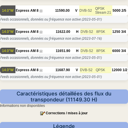
QPSK
14.0°W
Express AM 8
11590.00
V
DVB-S2
5000
2/5
Stream 21
Feeds occasionnels, données ou fréquence non active
(2023-05-01)
14.0°W
Express AM 8
11622.00
H
DVB-S2
8PSK
1250
3/4
Feeds occasionnels, données ou fréquence non active
(2023-07-16)
14.0°W
Express AM 8
11651.90
H
DVB-S2
8PSK
6000
3/4
Feeds occasionnels, données ou fréquence non active
(2023-05-01)
14.0°W
Express AM 8
11687.90
V
DVB-S2
QPSK
12000
1/2
Feeds occasionnels, données ou fréquence non active
(2023-05-01)
Caractéristiques détaillées des flux du
transpondeur (11149.30 H)
Informations non disponibles
Corrections / mises à jour
Légende