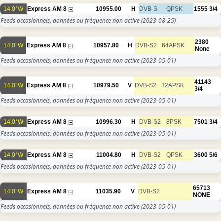
14.0°W
Express AM 8
10955.00
H
DVB-S
QPSK
1555
3/4
Feeds occasionnels, données ou fréquence non active
(2023-08-25)
2380
14.0°W
Express AM 8
10957.80
H
DVB-S2
64APSK
None
Feeds occasionnels, données ou fréquence non active
(2023-05-01)
41143
14.0°W
Express AM 8
10979.50
V
DVB-S2
32APSK
3/4
Feeds occasionnels, données ou fréquence non active
(2023-05-01)
14.0°W
Express AM 8
10996.30
H
DVB-S2
8PSK
7501
3/4
Feeds occasionnels, données ou fréquence non active
(2023-05-01)
14.0°W
Express AM 8
11004.80
H
DVB-S2
QPSK
3600
5/6
Feeds occasionnels, données ou fréquence non active
(2023-05-01)
65713
14.0°W
Express AM 8
11035.90
V
DVB-S2
NONE
Feeds occasionnels, données ou fréquence non active
(2023-05-01)