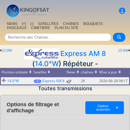
NEWS
[+]
[-]
SATELLITES
CHAîNES
BOUQUETS
FAISCEAUX
CIMETIERE
PLAN DU SITE
12.0W
15.0W
Express AM 8
(
14.0°W
) Répéteur -
Position orbitale
Satellite
News
chaînes
Mise à jour
14.0°W
Express AM 8
26
2026-06-28 08:17
Toutes transmissions
Options de filtrage et
Options
▼
d'affichage
avancées