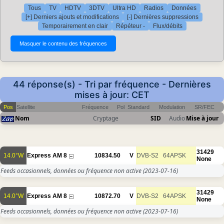
Tous
TV
HDTV
3DTV
Ultra HD
Radios
Données
[+] Derniers ajouts et modifications
[-] Dernières suppressions
Temporairement en clair
Répéteur -
Flux/débits
44 réponse(s) - Tri par fréquence - Dernières
mises à jour: CET
Pos
Satellite
Fréquence
Pol
Standard
Modulation
SR/FEC
Nom
Cryptage
SID
Audio
Mise à jour
31429
14.0°W
Express AM 8
10834.50
V
DVB-S2
64APSK
None
Feeds occasionnels, données ou fréquence non active
(2023-07-16)
31429
14.0°W
Express AM 8
10872.70
V
DVB-S2
64APSK
None
Feeds occasionnels, données ou fréquence non active
(2023-07-16)