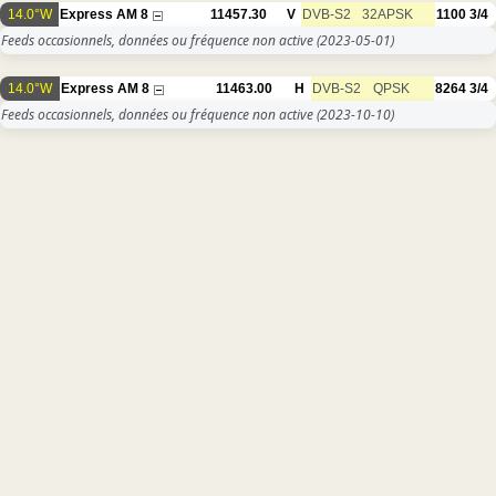
14.0°W
Express AM 8
11457.30
V
DVB-S2
32APSK
1100
3/4
Feeds occasionnels, données ou fréquence non active
(2023-05-01)
14.0°W
Express AM 8
11463.00
H
DVB-S2
QPSK
8264
3/4
Feeds occasionnels, données ou fréquence non active
(2023-10-10)