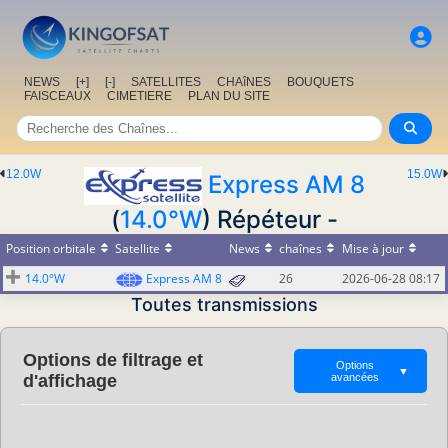
NEWS
[+]
[-]
SATELLITES
CHAîNES
BOUQUETS
FAISCEAUX
CIMETIERE
PLAN DU SITE
12.0W
15.0W
Express AM 8
(
14.0°W
) Répéteur -
Position orbitale
Satellite
News
chaînes
Mise à jour
14.0°W
Express AM 8
26
2026-06-28 08:17
Toutes transmissions
Options de filtrage et
Options
▼
d'affichage
avancées