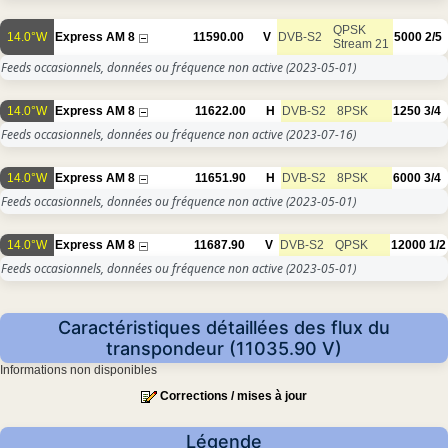
QPSK
14.0°W
Express AM 8
11590.00
V
DVB-S2
5000
2/5
Stream 21
Feeds occasionnels, données ou fréquence non active
(2023-05-01)
14.0°W
Express AM 8
11622.00
H
DVB-S2
8PSK
1250
3/4
Feeds occasionnels, données ou fréquence non active
(2023-07-16)
14.0°W
Express AM 8
11651.90
H
DVB-S2
8PSK
6000
3/4
Feeds occasionnels, données ou fréquence non active
(2023-05-01)
14.0°W
Express AM 8
11687.90
V
DVB-S2
QPSK
12000
1/2
Feeds occasionnels, données ou fréquence non active
(2023-05-01)
Caractéristiques détaillées des flux du
transpondeur (11035.90 V)
Informations non disponibles
Corrections / mises à jour
Légende