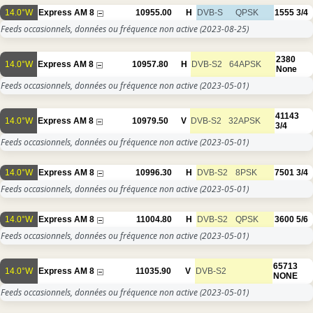
14.0°W
Express AM 8
10955.00
H
DVB-S
QPSK
1555
3/4
Feeds occasionnels, données ou fréquence non active
(2023-08-25)
2380
14.0°W
Express AM 8
10957.80
H
DVB-S2
64APSK
None
Feeds occasionnels, données ou fréquence non active
(2023-05-01)
41143
14.0°W
Express AM 8
10979.50
V
DVB-S2
32APSK
3/4
Feeds occasionnels, données ou fréquence non active
(2023-05-01)
14.0°W
Express AM 8
10996.30
H
DVB-S2
8PSK
7501
3/4
Feeds occasionnels, données ou fréquence non active
(2023-05-01)
14.0°W
Express AM 8
11004.80
H
DVB-S2
QPSK
3600
5/6
Feeds occasionnels, données ou fréquence non active
(2023-05-01)
65713
14.0°W
Express AM 8
11035.90
V
DVB-S2
NONE
Feeds occasionnels, données ou fréquence non active
(2023-05-01)