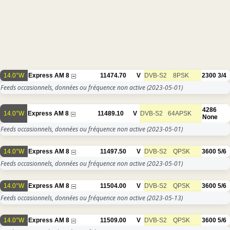
14.0°W
Express AM 8
11474.70
V
DVB-S2
8PSK
2300
3/4
Feeds occasionnels, données ou fréquence non active
(2023-05-01)
4286
14.0°W
Express AM 8
11489.10
V
DVB-S2
64APSK
None
Feeds occasionnels, données ou fréquence non active
(2023-05-01)
14.0°W
Express AM 8
11497.50
V
DVB-S2
QPSK
3600
5/6
Feeds occasionnels, données ou fréquence non active
(2023-05-01)
14.0°W
Express AM 8
11504.00
V
DVB-S2
QPSK
3600
5/6
Feeds occasionnels, données ou fréquence non active
(2023-05-13)
14.0°W
Express AM 8
11509.00
V
DVB-S2
QPSK
3600
5/6