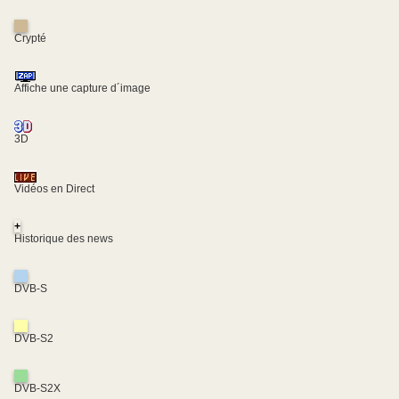
Crypté
Affiche une capture d´image
3D
Vidéos en Direct
+
Historique des news
DVB-S
DVB-S2
DVB-S2X