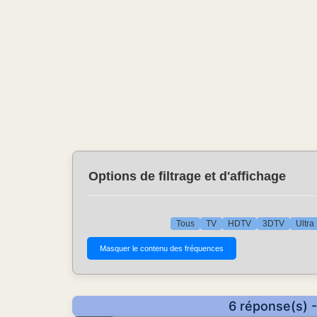
Options de filtrage et d'affichage
Tous
TV
HDTV
3DTV
Ultra
6 réponse(s) -