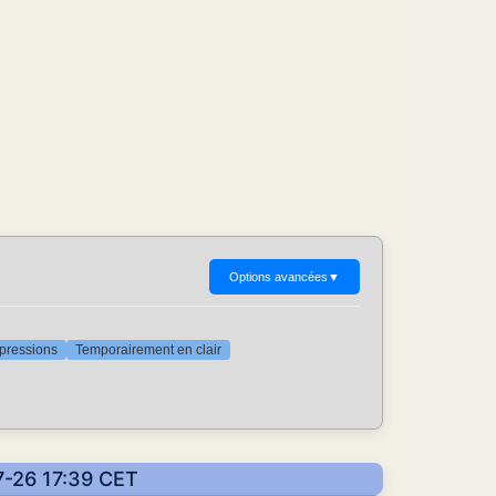
Options avancées
▼
ppressions
Temporairement en clair
07-26 17:39 CET