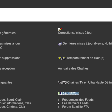
Corrections / mises à jour
s générales
es mises à jour
Dernières mises à jour (News, Hotbi
r)
es suppressions
Temporairement en clair (5)
e réception
Annuaire des Chaînes
nquantes
Chaînes TV en Ultra Haute Défini
ue: Sport, Clair
Fréquences des Feeds
ue: Informations, Clair
Les derniers Feeds
que: Cinéma, Clair
Forum Satellite FTA