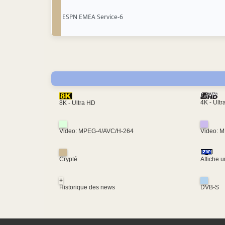
ESPN EMEA Service-6
4K - Ult
8K - Ultra HD
Video: MPEG-4/AVC/H-264
Video: 
Crypté
Affiche 
+
Historique des news
DVB-S