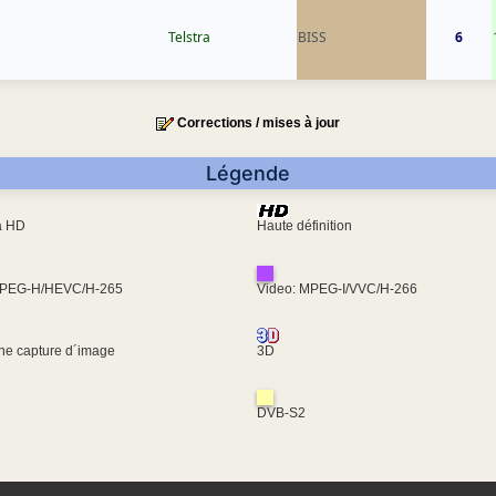
Telstra
BISS
6
Corrections / mises à jour
Légende
ra HD
Haute définition
MPEG-H/HEVC/H-265
Video: MPEG-I/VVC/H-266
une capture d´image
3D
DVB-S2