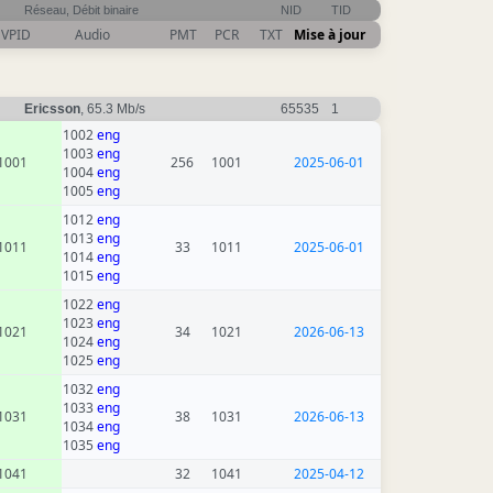
Réseau, Débit binaire
NID
TID
VPID
Audio
PMT
PCR
TXT
Mise à jour
Ericsson
, 65.3 Mb/s
65535
1
1002
eng
1003
eng
1001
256
1001
2025-06-01
1004
eng
1005
eng
1012
eng
1013
eng
1011
33
1011
2025-06-01
1014
eng
1015
eng
1022
eng
1023
eng
1021
34
1021
2026-06-13
1024
eng
1025
eng
1032
eng
1033
eng
1031
38
1031
2026-06-13
1034
eng
1035
eng
1041
32
1041
2025-04-12