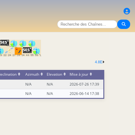
4.8E
eclination
Azimuth
Elevation
Mise à jour
N/A
N/A
2026-07-26 17:39
N/A
N/A
2026-06-14 17:38