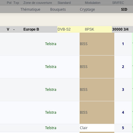
Pol
Txp
Zone de couverture
Standard
Modulation
SR/FEC
Thématique
Bouquets
Cryptage
SID
V
-
Europe B
DVB-S2
8PSK
30000
3/4
Telstra
BISS
1
Telstra
BISS
2
Telstra
BISS
3
Telstra
BISS
4
Telstra
Clair
5