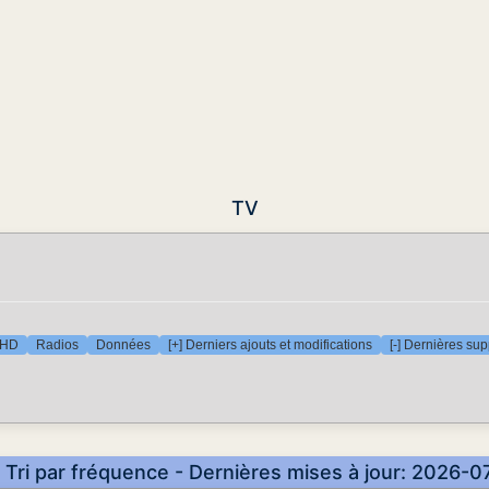
TV
 HD
Radios
Données
[+] Derniers ajouts et modifications
[-] Dernières su
 Tri par fréquence - Dernières mises à jour: 2026-