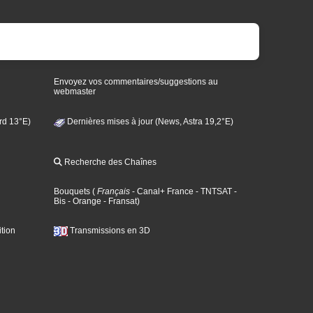
Envoyez vos commentaires/suggestions au
webmaster
rd 13°E)
Dernières mises à jour (News, Astra 19,2°E)
Recherche des Chaînes
Bouquets
(
Français
- Canal+ France
- TNTSAT
-
Bis
- Orange
- Fransat
)
tion
Transmissions en 3D