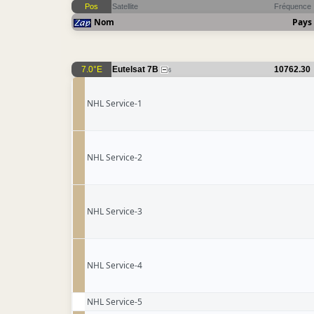
Pos
Satellite
Fréquence
Nom
Pays
7.0°E
Eutelsat 7B
10762.30
6
NHL Service-1
NHL Service-2
NHL Service-3
NHL Service-4
NHL Service-5