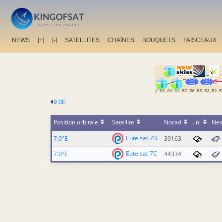
NEWS
[+]
[-]
SATELLITES
CHAîNES
BOUQUETS
FAISCEAUX
9.0E
Position orbitale
Satellite
Norad
.ini
Ne
Eutelsat 7B
7.0°E
39163
Eutelsat 7C
7.0°E
44334