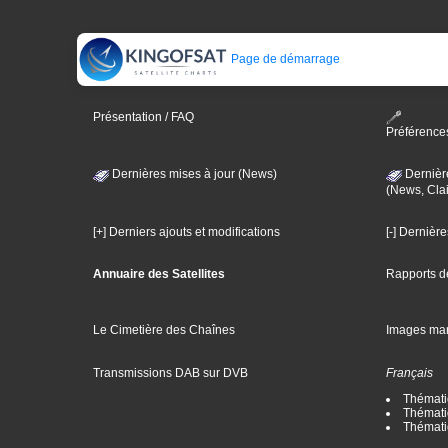
Page de démarrage
Présentation / FAQ
Préférence
Dernières mises à jour (News)
Dernièr
(News, Clai
[+] Derniers ajouts et modifications
[-] Dernièr
Annuaire des Satellites
Rapports d
Le Cimetière des Chaînes
Images ma
Transmissions DAB sur DVB
Français
Thématiq
Thématiq
Thémati