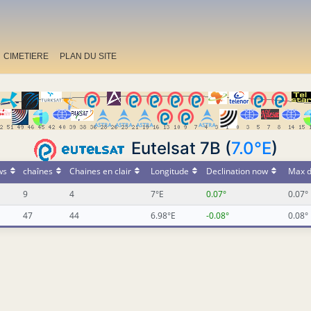
CIMETIERE
PLAN DU SITE
Eutelsat 7B (
7.0°E
)
ws
chaînes
Chaines en clair
Longitude
Declination now
Max d
9
4
7°E
0.07°
0.07°
47
44
6.98°E
-0.08°
0.08°