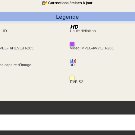
Corrections / mises à jour
Légende
ra HD
Haute définition
MPEG-H/HEVC/H-265
Video: MPEG-I/VVC/H-266
une capture d´image
3D
DVB-S2