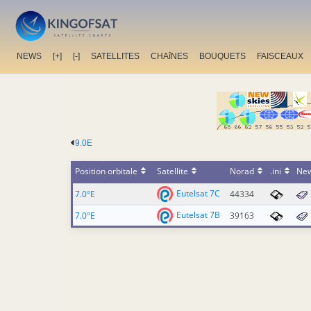
NEWS
[+]
[-]
SATELLITES
CHAîNES
BOUQUETS
FAISCEAUX
9.0E
Position orbitale
Satellite
Norad
.ini
Ne
Eutelsat 7C
7.0°E
44334
Eutelsat 7B
7.0°E
39163