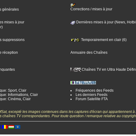
Corrections / mises à jour
s générales
es mises à jour
Dernières mises à jour (News, Hotbi
r)
es suppressions
Temporairement en clair (6)
e réception
Annuaire des Chaînes
nquantes
Chaînes TV en Ultra Haute Défini
ue: Sport, Clair
Fréquences des Feeds
ue: Informations, Clair
Les derniers Feeds
que: Cinéma, Clair
Forum Satellite FTA
gOfSat, excepté les images contenues dans les captures d'écran qui appartiennent à
 des chaînes TV correspondantes. Pour toute question / remarque relative au copyrig