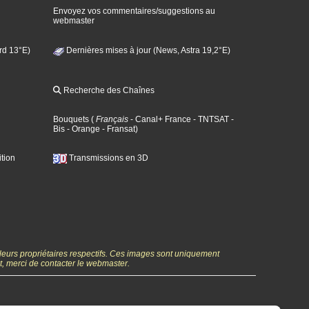
Envoyez vos commentaires/suggestions au
webmaster
rd 13°E)
Dernières mises à jour (News, Astra 19,2°E)
Recherche des Chaînes
Bouquets
(
Français
- Canal+ France
- TNTSAT
-
Bis
- Orange
- Fransat
)
tion
Transmissions en 3D
 leurs propriétaires respectifs. Ces images sont uniquement
ht, merci de contacter le webmaster.