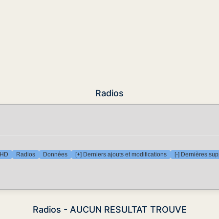
Radios
 HD
Radios
Données
[+] Derniers ajouts et modifications
[-] Dernières su
Radios - AUCUN RESULTAT TROUVE