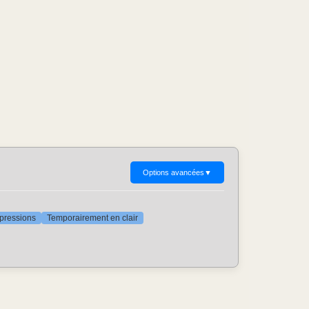
Options avancées
▼
ppressions
Temporairement en clair