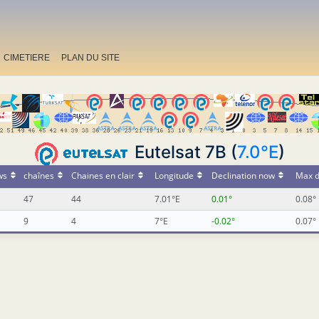
CIMETIERE
PLAN DU SITE
Eutelsat 7B (
7.0°E
)
ws
chaînes
Chaines en clair
Longitude
Declination now
Max d
47
44
7.01°E
0.01°
0.08°
9
4
7°E
-0.02°
0.07°