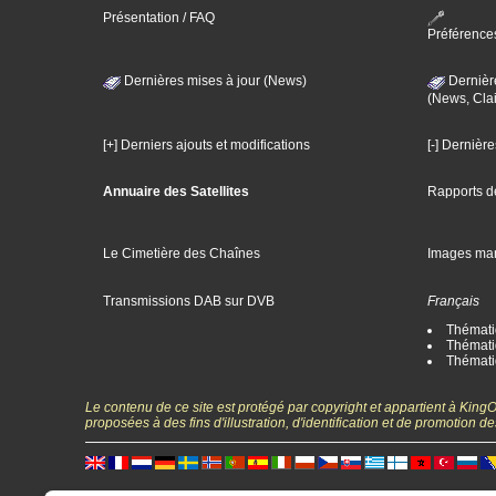
Présentation / FAQ
Préférence
Dernières mises à jour (News)
Dernièr
(News, Clai
[+] Derniers ajouts et modifications
[-] Dernièr
Annuaire des Satellites
Rapports d
Le Cimetière des Chaînes
Images ma
Transmissions DAB sur DVB
Français
Thématiq
Thématiq
Thémati
Le contenu de ce site est protégé par copyright et appartient à Kin
proposées à des fins d'illustration, d'identification et de promotion