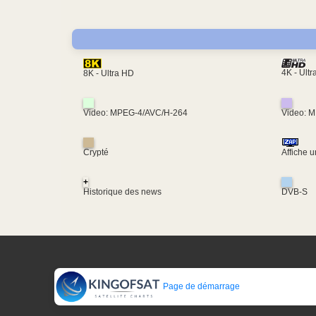
4K - Ult
8K - Ultra HD
Video: MPEG-4/AVC/H-264
Video: 
Crypté
Affiche 
+
Historique des news
DVB-S
Page de démarrage