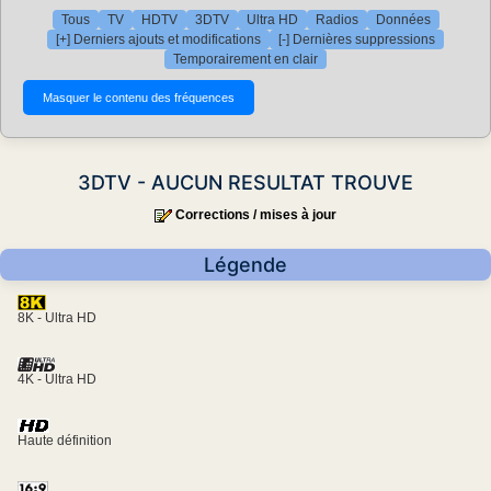
Tous
TV
HDTV
3DTV
Ultra HD
Radios
Données
[+] Derniers ajouts et modifications
[-] Dernières suppressions
Temporairement en clair
3DTV - AUCUN RESULTAT TROUVE
Corrections / mises à jour
Légende
8K - Ultra HD
4K - Ultra HD
Haute définition