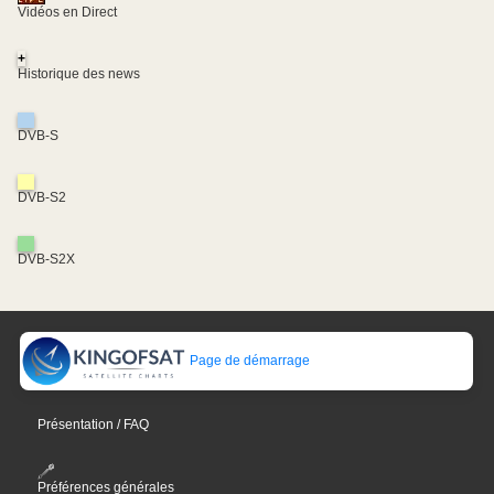
Vidéos en Direct
+
Historique des news
DVB-S
DVB-S2
DVB-S2X
Page de démarrage
Présentation / FAQ
Préférences générales