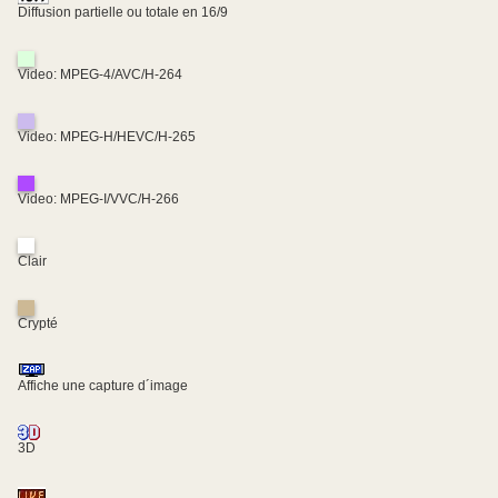
Diffusion partielle ou totale en 16/9
Video: MPEG-4/AVC/H-264
Video: MPEG-H/HEVC/H-265
Video: MPEG-I/VVC/H-266
Clair
Crypté
Affiche une capture d´image
3D