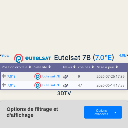
9.0E
Eutelsat 7B (
7.0°E
)
4.8E
Position orbitale
Satellite
News
chaînes
Mise à jour
Eutelsat 7B
7.0°E
9
2026-07-26 17:39
Eutelsat 7C
7.0°E
47
2026-06-14 17:38
3DTV
Options de filtrage et
Options
▼
d'affichage
avancées