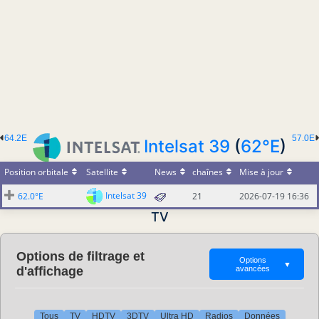
64.2E
57.0E
Intelsat 39
(
62°E
)
Position orbitale
Satellite
News
chaînes
Mise à jour
Intelsat 39
62.0°E
21
2026-07-19 16:36
TV
Options de filtrage et
Options
▼
d'affichage
avancées
Tous
TV
HDTV
3DTV
Ultra HD
Radios
Données