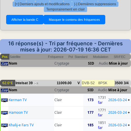
[+] Derniers ajouts et modifications
[-] Dernières suppressions
Temporairement en clair
16 réponse(s) - Tri par fréquence - Dernières
mises à jour: 2026-07-19 16:36 CET
Pos
Satellite
Fréquence
Pol
Standard
Modulation
SR/FEC
Nom
Cryptage
SID
Audio
Mise à jour
62.0°E
Intelsat 39
11009.00
V
DVB-S2
8PSK
3500
3/4
6
Nom
Cryptage
SID
Audio
Mise à jour
1731
Kerman TV
Clair
173
2026-03-24
+
far
1771
Hamoon TV
Clair
177
2026-03-24
+
far
1851
Khalij-e Fars TV
Clair
185
2026-03-24
+
far