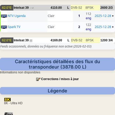
62.0°E
Intelsat 39
4110.00
L
DVB-S2
8PSK
2600
2/3
2
112
NTV Uganda
Clair
1
2025-12-28
+
eng
122
Spark TV
Clair
2
2025-12-28
+
eng
62.0°E
Intelsat 39
4169.00
L
DVB-S2
8PSK
1200
3/4
Feeds occasionnels, données ou fréquence non active
(2026-02-03)
Caractéristiques détaillées des flux du
transpondeur (3878.00 L)
Informations non disponibles
Corrections / mises à jour
Légende
8K - Ultra HD