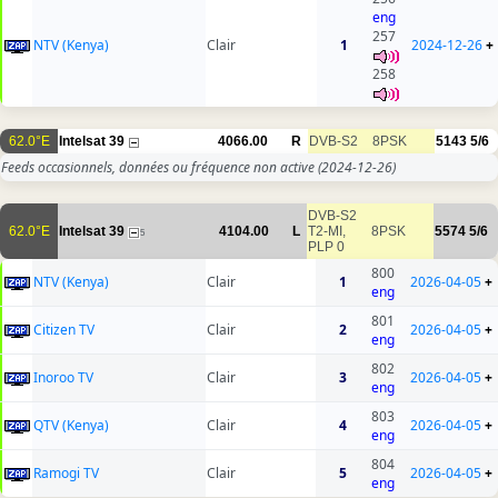
eng
257
NTV (Kenya)
Clair
1
2024-12-26
+
258
62.0°E
Intelsat 39
4066.00
R
DVB-S2
8PSK
5143
5/6
Feeds occasionnels, données ou fréquence non active
(2024-12-26)
DVB-S2
62.0°E
Intelsat 39
4104.00
L
T2-MI,
8PSK
5574
5/6
5
PLP 0
800
NTV (Kenya)
Clair
1
2026-04-05
+
eng
801
Citizen TV
Clair
2
2026-04-05
+
eng
802
Inoroo TV
Clair
3
2026-04-05
+
eng
803
QTV (Kenya)
Clair
4
2026-04-05
+
eng
804
Ramogi TV
Clair
5
2026-04-05
+
eng