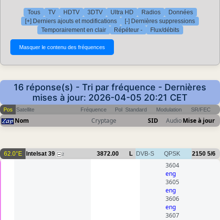
Tous
TV
HDTV
3DTV
Ultra HD
Radios
Données
[+] Derniers ajouts et modifications
[-] Dernières suppressions
Temporairement en clair
Répéteur -
Flux/débits
16 réponse(s) - Tri par fréquence - Dernières
mises à jour: 2026-04-05 20:21 CET
Pos
Satellite
Fréquence
Pol
Standard
Modulation
SR/FEC
Nom
Cryptage
SID
Audio
Mise à jour
62.0°E
Intelsat 39
3872.00
L
DVB-S
QPSK
2150
5/6
2
3604
eng
3605
eng
3606
eng
3607