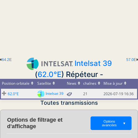
64.2E
57.0E
Intelsat 39
(
62.0°E
) Répéteur -
Position orbitale
Satellite
News
chaînes
Mise à jour
Intelsat 39
62.0°E
21
2026-07-19 16:36
Toutes transmissions
Options de filtrage et
Options
▼
d'affichage
avancées