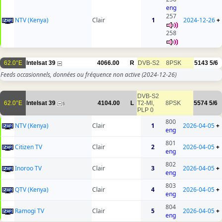
eng
257
NTV (Kenya)
Clair
1
2024-12-26
+
258
62.0°E
Intelsat 39
4066.00
R
DVB-S2
8PSK
5143
5/6
Feeds occasionnels, données ou fréquence non active
(2024-12-26)
DVB-S2
62.0°E
Intelsat 39
4104.00
L
T2-MI,
8PSK
5574
5/6
5
PLP 0
800
NTV (Kenya)
Clair
1
2026-04-05
+
eng
801
Citizen TV
Clair
2
2026-04-05
+
eng
802
Inoroo TV
Clair
3
2026-04-05
+
eng
803
QTV (Kenya)
Clair
4
2026-04-05
+
eng
804
Ramogi TV
Clair
5
2026-04-05
+
eng