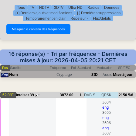
Tous
TV
HDTV
3DTV
Ultra HD
Radios
Données
[+] Derniers ajouts et modifications
[-] Dernières suppressions
Temporairement en clair
Répéteur -
Flux/débits
16 réponse(s) - Tri par fréquence - Dernières
mises à jour: 2026-04-05 20:21 CET
Pos
Satellite
Fréquence
Pol
Standard
Modulation
SR/FEC
Nom
Cryptage
SID
Audio
Mise à jour
62.0°E
Intelsat 39
3872.00
L
DVB-S
QPSK
2150
5/6
2
3604
eng
3605
eng
3606
eng
3607