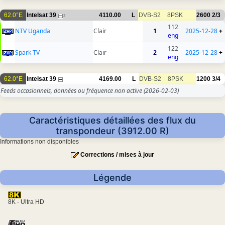
62.0°E
Intelsat 39
4110.00
L
DVB-S2
8PSK
2600
2/3
2
112
NTV Uganda
Clair
1
2025-12-28
+
eng
122
Spark TV
Clair
2
2025-12-28
+
eng
62.0°E
Intelsat 39
4169.00
L
DVB-S2
8PSK
1200
3/4
Feeds occasionnels, données ou fréquence non active
(2026-02-03)
Caractéristiques détaillées des flux du
transpondeur (3912.00 R)
Informations non disponibles
Corrections / mises à jour
Légende
8K - Ultra HD