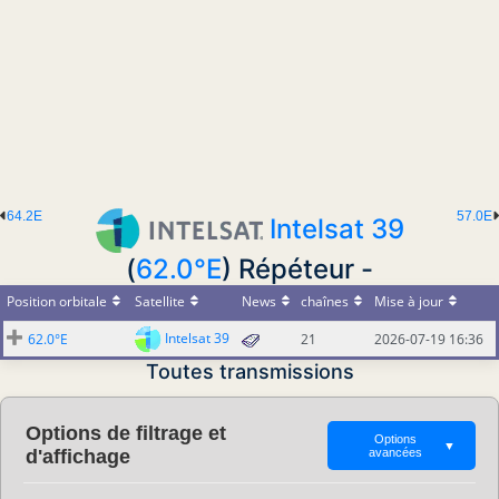
64.2E
57.0E
Intelsat 39
(
62.0°E
) Répéteur -
Position orbitale
Satellite
News
chaînes
Mise à jour
Intelsat 39
62.0°E
21
2026-07-19 16:36
Toutes transmissions
Options de filtrage et
Options
▼
d'affichage
avancées