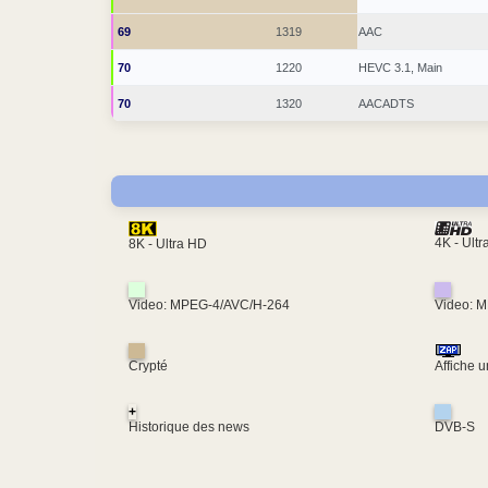
69
1319
AAC
70
1220
HEVC 3.1, Main
70
1320
AACADTS
4K - Ult
8K - Ultra HD
Video: MPEG-4/AVC/H-264
Video: 
Crypté
Affiche 
+
Historique des news
DVB-S