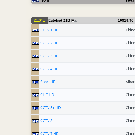
Nom
Pays
21.6°E
Eutelsat 21B
10918.90
20
CCTV 1 HD
Chin
CCTV 2 HD
Chin
CCTV 3 HD
Chin
CCTV 4 HD
Chin
Sport HD
Alban
CHC HD
Chin
CCTV 5+ HD
Chin
CCTV 8
Chin
CCTV 7 HD
Chin