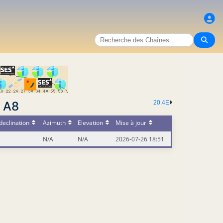
r A8
20.4E
declination
Azimuth
Elevation
Mise à jour
N/A
N/A
2026-07-26 18:51