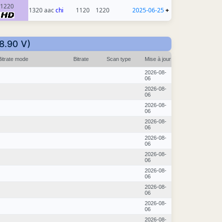
1220
1320 aac
chi
1120
1220
2025-06-25
+
18.90 V)
Bitrate mode
Bitrate
Scan type
Mise à jour
2026-08-
06
2026-08-
06
2026-08-
06
2026-08-
06
2026-08-
06
2026-08-
06
2026-08-
06
2026-08-
06
2026-08-
06
2026-08-