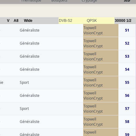
Thématique
Bouquets
Cryptage
SID
V
A8
Wide
DVB-S2
QPSK
30000
1/2
Topwell
e
Généraliste
51
VisionCrypt
Topwell
e
Généraliste
52
VisionCrypt
Topwell
e
Généraliste
53
VisionCrypt
Topwell
e
Généraliste
54
VisionCrypt
Topwell
ie
Sport
55
VisionCrypt
Topwell
e
Généraliste
56
VisionCrypt
Topwell
e
Sport
57
VisionCrypt
Topwell
e
Généraliste
58
VisionCrypt
Topwell
e
Généraliste
59