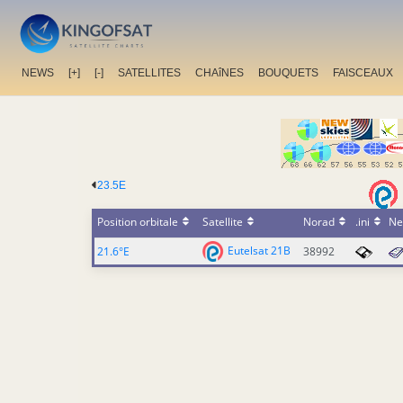
NEWS
[+]
[-]
SATELLITES
CHAîNES
BOUQUETS
FAISCEAUX
23.5E
Position orbitale
Satellite
Norad
.ini
Ne
Eutelsat 21B
21.6°E
38992