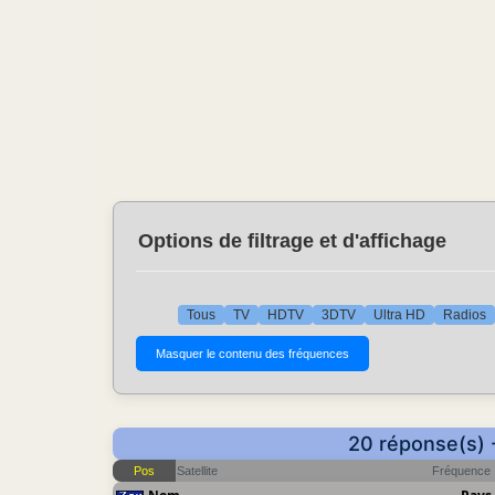
Options de filtrage et d'affichage
Tous
TV
HDTV
3DTV
Ultra HD
Radios
20 réponse(s) 
Pos
Satellite
Fréquence