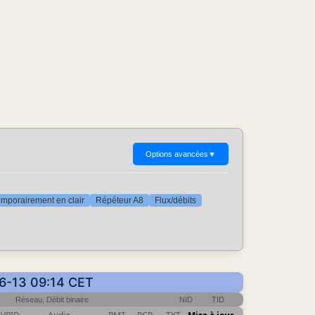
Options avancées
▼
mporairement en clair
Répéteur A8
Flux/débits
06-13 09:14 CET
Réseau, Débit binaire
NID
TID