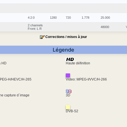
4:2:0
1280
720
1.778
25.000
2 channels
48000
Front: L R
Corrections / mises à jour
Légende
ra HD
Haute définition
MPEG-H/HEVC/H-265
Video: MPEG-I/VVC/H-266
une capture d´image
3D
DVB-S2