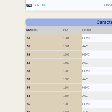
PCNE HD
Chin
Caracté
SID
Ident.
PID
Format
51
1201
HEVC
51
1301
AAC
52
1202
HEVC
52
1302
AAC
53
1203
HEVC
53
1303
AAC
54
1204
HEVC
54
1304
AAC
55
1205
HEVC