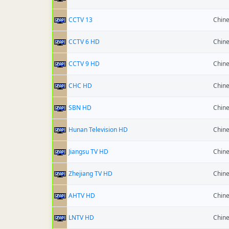
CCTV 13
Chin
CCTV 6 HD
Chin
CCTV 9 HD
Chin
CHC HD
Chin
SBN HD
Chin
Hunan Television HD
Chin
Jiangsu TV HD
Chin
Zhejiang TV HD
Chin
AHTV HD
Chin
LNTV HD
Chin