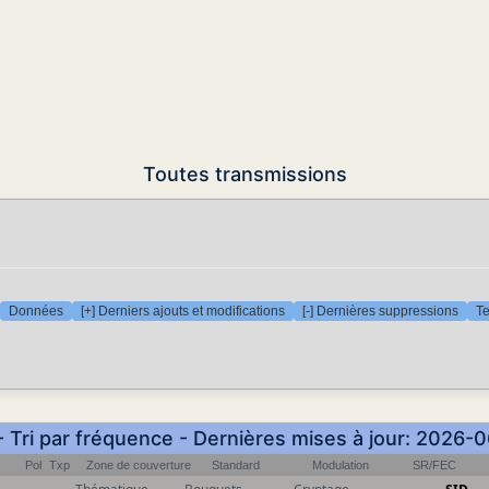
Toutes transmissions
Données
[+] Derniers ajouts et modifications
[-] Dernières suppressions
Te
- Tri par fréquence - Dernières mises à jour: 2026-
Pol
Txp
Zone de couverture
Standard
Modulation
SR/FEC