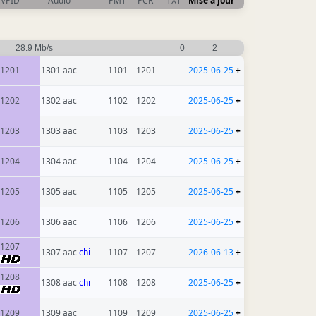
VPID
Audio
PMT
PCR
TXT
Mise à jour
28.9 Mb/s
0
2
1201
1301 aac
1101
1201
2025-06-25
+
1202
1302 aac
1102
1202
2025-06-25
+
1203
1303 aac
1103
1203
2025-06-25
+
1204
1304 aac
1104
1204
2025-06-25
+
1205
1305 aac
1105
1205
2025-06-25
+
1206
1306 aac
1106
1206
2025-06-25
+
1207
1307 aac
chi
1107
1207
2026-06-13
+
1208
1308 aac
chi
1108
1208
2025-06-25
+
1209
1309 aac
1109
1209
2025-06-25
+