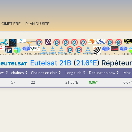
CIMETIERE
PLAN DU SITE
Eutelsat 21B
(
21.6°E
) Répéteu
ws
chaînes
Chaines en clair
Longitude
Declination now
Max 
57
22
21.55°E
0.06°
0.07°