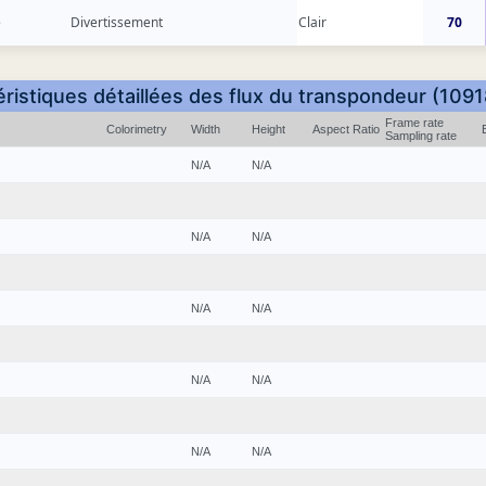
e
Divertissement
Clair
70
ristiques détaillées des flux du transpondeur (109
Frame rate
Colorimetry
Width
Height
Aspect Ratio
Sampling rate
N/A
N/A
N/A
N/A
N/A
N/A
N/A
N/A
N/A
N/A