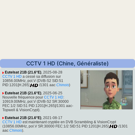
CCTV 1 HD (Chine, Généraliste)
Eutelsat 21B (21.6°E)
, 2025-08-28
CCTV 1 HD
a cessé sa diffusion sur
10856.00MHz, pol.V (DVB-S2 SID:51
PID:1201[H.265]
/1301 aac
Chinois
)
Eutelsat 21B (21.6°E)
, 2025-06-25
Nouvelle fréquence pour
CCTV 1 HD
:
10919.00MHz, pol.V (DVB-S2 SR:30000
FEC:1/2 SID:51 PID:1201[H.265]/1301 aac-
Topwell & VisionCrypt).
Eutelsat 21B (21.6°E)
, 2021-08-17
CCTV 1 HD
est maintenant cryptée en DVB Scrambling & VisionCrypt
(10856.00MHz, pol.V SR:30000 FEC:1/2 SID:51 PID:1201[H.265]
/1301
aac
Chinois
).