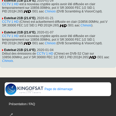
Eutelsat 21B (21.6°E)
, 2020-01-26
CCTV 1 HD
est à nouveau cryptée après avoir été diffusée en clair
temporairement sur 10856.00MHz, pol.V SR:30000 FEC:1/2 SID:1
PID:201[H.265]
/301 aac
Chinois
(DVB Scrambling & VisionCrypt).
Eutelsat 21B (21.6°E)
, 2020-01-21
CCTV 1 HD
(Chine) est actuellement diffusée en clair (10856.00MHz, pol.V
SR:30000 FEC:1/2 SID:1 PID:201[H.265]
/301 aac
Chinois
).
Eutelsat 21B (21.6°E)
, 2020-01-07
CCTV 1 HD
est à nouveau cryptée après avoir été diffusée en clair
temporairement sur 10856.00MHz, pol.V SR:30000 FEC:1/2 SID:1
PID:201[H.265]
/301 aac
Chinois
(DVB Scrambling & VisionCrypt).
Eutelsat 21B (21.6°E)
, 2020-01-04
Début des émissions de
CCTV 1 HD
(Chine) en DVB-S2 Clair sur
10856.00MHz, pol.V SR:30000 FEC:1/2 SID:1 PID:201[H.265]
/301 aac
Chinois
.
Page de démarrage
Présentation / FAQ