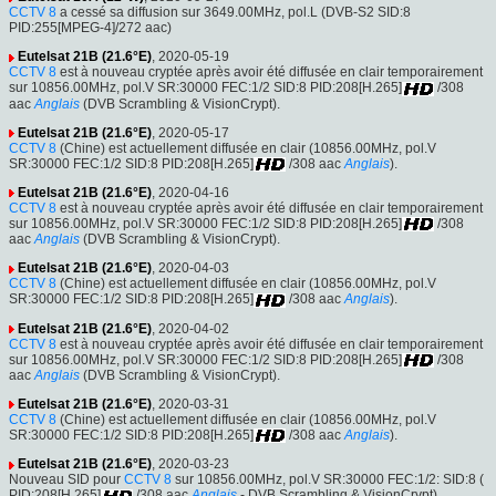
CCTV 8
a cessé sa diffusion sur 3649.00MHz, pol.L (DVB-S2 SID:8
PID:255[MPEG-4]/272 aac)
Eutelsat 21B (21.6°E)
, 2020-05-19
CCTV 8
est à nouveau cryptée après avoir été diffusée en clair temporairement
sur 10856.00MHz, pol.V SR:30000 FEC:1/2 SID:8 PID:208[H.265]
/308
aac
Anglais
(DVB Scrambling & VisionCrypt).
Eutelsat 21B (21.6°E)
, 2020-05-17
CCTV 8
(Chine) est actuellement diffusée en clair (10856.00MHz, pol.V
SR:30000 FEC:1/2 SID:8 PID:208[H.265]
/308 aac
Anglais
).
Eutelsat 21B (21.6°E)
, 2020-04-16
CCTV 8
est à nouveau cryptée après avoir été diffusée en clair temporairement
sur 10856.00MHz, pol.V SR:30000 FEC:1/2 SID:8 PID:208[H.265]
/308
aac
Anglais
(DVB Scrambling & VisionCrypt).
Eutelsat 21B (21.6°E)
, 2020-04-03
CCTV 8
(Chine) est actuellement diffusée en clair (10856.00MHz, pol.V
SR:30000 FEC:1/2 SID:8 PID:208[H.265]
/308 aac
Anglais
).
Eutelsat 21B (21.6°E)
, 2020-04-02
CCTV 8
est à nouveau cryptée après avoir été diffusée en clair temporairement
sur 10856.00MHz, pol.V SR:30000 FEC:1/2 SID:8 PID:208[H.265]
/308
aac
Anglais
(DVB Scrambling & VisionCrypt).
Eutelsat 21B (21.6°E)
, 2020-03-31
CCTV 8
(Chine) est actuellement diffusée en clair (10856.00MHz, pol.V
SR:30000 FEC:1/2 SID:8 PID:208[H.265]
/308 aac
Anglais
).
Eutelsat 21B (21.6°E)
, 2020-03-23
Nouveau SID pour
CCTV 8
sur 10856.00MHz, pol.V SR:30000 FEC:1/2: SID:8 (
PID:208[H.265]
/308 aac
Anglais
- DVB Scrambling & VisionCrypt).