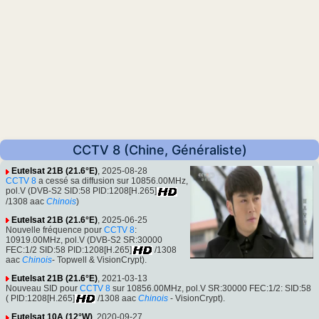
CCTV 8 (Chine, Généraliste)
Eutelsat 21B (21.6°E)
, 2025-08-28
CCTV 8
a cessé sa diffusion sur 10856.00MHz,
pol.V (DVB-S2 SID:58 PID:1208[H.265]
/1308 aac
Chinois
)
Eutelsat 21B (21.6°E)
, 2025-06-25
Nouvelle fréquence pour
CCTV 8
:
10919.00MHz, pol.V (DVB-S2 SR:30000
FEC:1/2 SID:58 PID:1208[H.265]
/1308
aac
Chinois
- Topwell & VisionCrypt).
Eutelsat 21B (21.6°E)
, 2021-03-13
Nouveau SID pour
CCTV 8
sur 10856.00MHz, pol.V SR:30000 FEC:1/2: SID:58
( PID:1208[H.265]
/1308 aac
Chinois
- VisionCrypt).
Eutelsat 10A (12°W)
, 2020-09-27