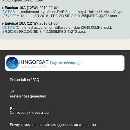
PID:255[MPEG-4]/272 aac.
Eutelsat 10A (12°W)
, 2019-12-02
CCTV 8
est maintenant cryptée en DVB Scrambling & Unitend & VisionCrypt
(3649.00MHz, pol.L SR:20161 FEC:2/3 SID:8 PID:255[MPEG-4]/272 aac).
Eutelsat 10A (12°W)
, 2019-11-30
CCTV 8
(Chine) est actuellement diffusée en clair (3649.00MHz, pol.L
SR:20161 FEC:2/3 SID:8 PID:255[MPEG-4]/272 aac).
Page de démarrage
Présentation / FAQ
Préférences générales
Corrections / mises à jour
Envoyez vos commentaires/suggestions au webmaster