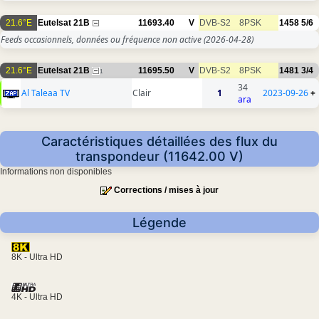
21.6°E
Eutelsat 21B
11693.40
V
DVB-S2
8PSK
1458
5/6
Feeds occasionnels, données ou fréquence non active
(2026-04-28)
21.6°E
Eutelsat 21B
11695.50
V
DVB-S2
8PSK
1481
3/4
1
34
Al Taleaa TV
Clair
1
2023-09-26
+
ara
Caractéristiques détaillées des flux du
transpondeur (11642.00 V)
Informations non disponibles
Corrections / mises à jour
Légende
8K - Ultra HD
4K - Ultra HD