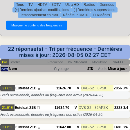
Tous
TV
HDTV
3DTV
Ultra HD
Radios
Données
[+] Derniers ajouts et modifications
[-] Dernières suppressions
Temporairement en clair
Répéteur DM10
Flux/débits
22 réponse(s) - Tri par fréquence - Dernières
mises à jour: 2026-08-05 02:27 CET
Pos
Satellite
Fréquence
Pol
Standard
Modulation
SR/FEC
Nom
Cryptage
SID
Audio
Mise à jour
21.6°E
Eutelsat 21B
11626.70
V
DVB-S2
8PSK
2056
3/4
Feeds occasionnels, données ou fréquence non active
(2026-04-20)
21.6°E
Eutelsat 21B
11634.70
V
DVB-S2
32APSK
2228
3/4
Feeds occasionnels, données ou fréquence non active
(2026-04-20)
21.6°E
Eutelsat 21B
11642.00
V
DVB-S2
8PSK
1481
3/4