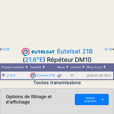
23.5E
Eutelsat 21B
20.4E
(
21.6°E
) Répéteur DM10
Position orbitale
Satellite
News
chaînes
Mise à jour
Eutelsat 21B
21.6°E
57
2026-07-26 18:51
Toutes transmissions
Options de filtrage et
Options
▼
d'affichage
avancées