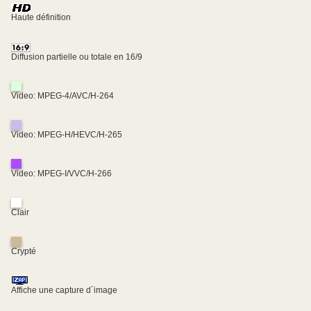
Haute définition
Diffusion partielle ou totale en 16/9
Video: MPEG-4/AVC/H-264
Video: MPEG-H/HEVC/H-265
Video: MPEG-I/VVC/H-266
Clair
Crypté
Affiche une capture d´image