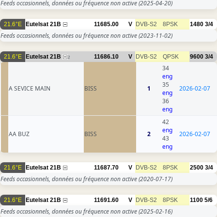
Feeds occasionnels, données ou fréquence non active
(2025-04-20)
21.6°E
Eutelsat 21B
11685.00
V
DVB-S2
8PSK
1480
3/4
Feeds occasionnels, données ou fréquence non active
(2023-11-02)
21.6°E
Eutelsat 21B
11686.10
V
DVB-S2
QPSK
9600
3/4
2
34
eng
35
A SEVICE MAIN
BISS
1
2026-02-07
eng
36
eng
42
eng
AA BUZ
BISS
2
2026-02-07
43
eng
21.6°E
Eutelsat 21B
11687.70
V
DVB-S2
8PSK
2500
3/4
Feeds occasionnels, données ou fréquence non active
(2020-07-17)
21.6°E
Eutelsat 21B
11691.60
V
DVB-S2
8PSK
1100
5/6
Feeds occasionnels, données ou fréquence non active
(2025-02-16)