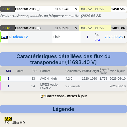
21.6°E
Eutelsat 21B
11693.40
V
DVB-S2
8PSK
1458
5/6
Feeds occasionnels, données ou fréquence non active
(2026-04-28)
21.6°E
Eutelsat 21B
11695.50
V
DVB-S2
8PSK
1481
3/4
1
34
Al Taleaa TV
Clair
1
2023-09-26
+
ara
Caractéristiques détaillées des flux du
transpondeur (11693.40 V)
Aspect
SID
Ident.
PID
Format
Colorimetry
Width
Height
Mise à jour
Ratio
1
33
AVC 4, High
4:2:0
1920
1080
1.778
2026-06-10
MPEG Audio,
1
34
2 channels
2026-06-10
Layer 2
Corrections / mises à jour
Légende
8K - Ultra HD