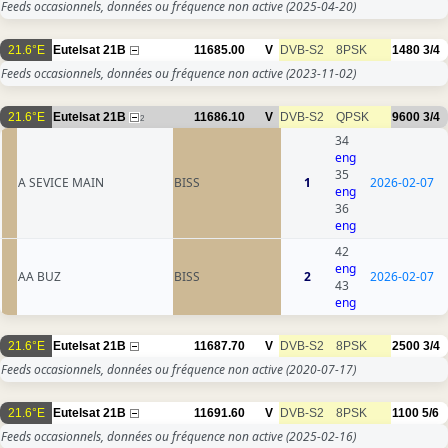
Feeds occasionnels, données ou fréquence non active
(2025-04-20)
21.6°E
Eutelsat 21B
11685.00
V
DVB-S2
8PSK
1480
3/4
Feeds occasionnels, données ou fréquence non active
(2023-11-02)
21.6°E
Eutelsat 21B
11686.10
V
DVB-S2
QPSK
9600
3/4
2
34
eng
35
A SEVICE MAIN
BISS
1
2026-02-07
eng
36
eng
42
eng
AA BUZ
BISS
2
2026-02-07
43
eng
21.6°E
Eutelsat 21B
11687.70
V
DVB-S2
8PSK
2500
3/4
Feeds occasionnels, données ou fréquence non active
(2020-07-17)
21.6°E
Eutelsat 21B
11691.60
V
DVB-S2
8PSK
1100
5/6
Feeds occasionnels, données ou fréquence non active
(2025-02-16)