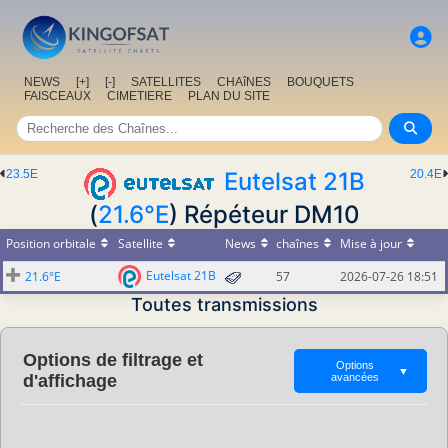
NEWS
[+]
[-]
SATELLITES
CHAîNES
BOUQUETS
FAISCEAUX
CIMETIERE
PLAN DU SITE
23.5E
Eutelsat 21B
20.4E
(
21.6°E
) Répéteur DM10
Position orbitale
Satellite
News
chaînes
Mise à jour
Eutelsat 21B
21.6°E
57
2026-07-26 18:51
Toutes transmissions
Options de filtrage et
Options
▼
d'affichage
avancées