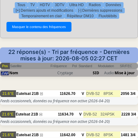
Tous
TV
HDTV
3DTV
Ultra HD
Radios
Données
[+] Derniers ajouts et modifications
[-] Dernières suppressions
Temporairement en clair
Répéteur DM10
Flux/débits
22 réponse(s) - Tri par fréquence - Dernières
mises à jour: 2026-08-05 02:27 CET
Pos
Satellite
Fréquence
Pol
Standard
Modulation
SR/FEC
Nom
Cryptage
SID
Audio
Mise à jour
21.6°E
Eutelsat 21B
11626.70
V
DVB-S2
8PSK
2056
3/4
Feeds occasionnels, données ou fréquence non active
(2026-04-20)
21.6°E
Eutelsat 21B
11634.70
V
DVB-S2
32APSK
2228
3/4
Feeds occasionnels, données ou fréquence non active
(2026-04-20)
21.6°E
Eutelsat 21B
11642.00
V
DVB-S2
8PSK
1481
3/4