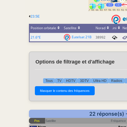
23.5E
Position orbitale
Satellite
Norad
.ini
Ne
Eutelsat 21B
21.6°E
38992
Options de filtrage et d'affichage
Tous
TV
HDTV
3DTV
Ultra HD
Radios
22 réponse(s) 
Pos
Satellite
Fréquence