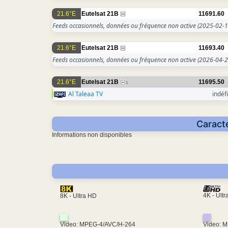
21.6°E
Eutelsat 21B
11691.60
Feeds occasionnels, données ou fréquence non active
(2025-02-1
21.6°E
Eutelsat 21B
11693.40
Feeds occasionnels, données ou fréquence non active
(2026-04-2
21.6°E
Eutelsat 21B
11695.50
1
Al Taleaa TV
indéfi
Caracté
Informations non disponibles
4K - Ult
8K - Ultra HD
Video: MPEG-4/AVC/H-264
Video: 