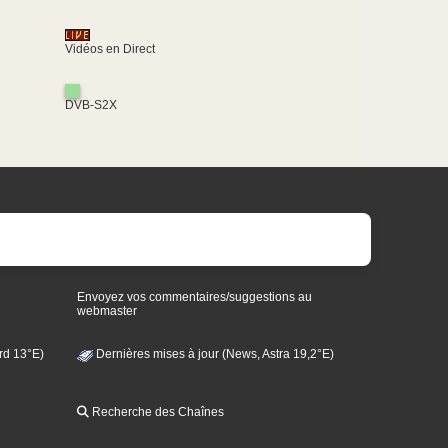
Vidéos en Direct
DVB-S2X
Envoyez vos commentaires/suggestions au
webmaster
rd 13°E)
Dernières mises à jour (News, Astra 19,2°E)
Recherche des Chaînes