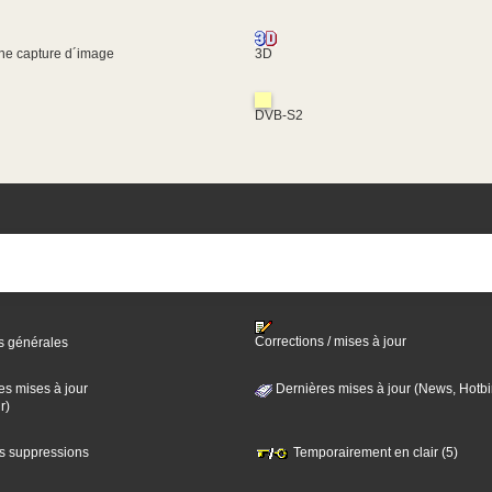
une capture d´image
3D
DVB-S2
Corrections / mises à jour
s générales
es mises à jour
Dernières mises à jour (News, Hotbi
r)
es suppressions
Temporairement en clair (5)