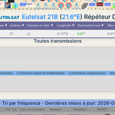
Eutelsat 21B
(
21.6°E
) Répéteur
ws
chaînes
Chaines en clair
Longitude
Declination now
Max 
57
22
21.57°E
0.07°
0.07°
Toutes transmissions
Données
[+] Derniers ajouts et modifications
[-] Dernières suppressions
Tem
- Tri par fréquence - Dernières mises à jour: 2026-
Pol
Txp
Zone de couverture
Standard
Modulation
SR/FEC