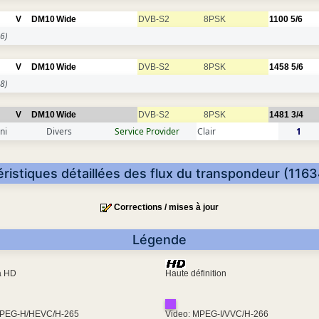
V
DM10
Wide
DVB-S2
8PSK
1100
5/6
6)
V
DM10
Wide
DVB-S2
8PSK
1458
5/6
8)
V
DM10
Wide
DVB-S2
8PSK
1481
3/4
ni
Divers
Service Provider
Clair
1
ristiques détaillées des flux du transpondeur (116
Corrections / mises à jour
Légende
ra HD
Haute définition
MPEG-H/HEVC/H-265
Video: MPEG-I/VVC/H-266