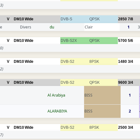
3)
V
DM10
Wide
DVB-S
QPSK
2850
7/8
te
Divers
du
Clair
1
3
V
DM10
Wide
DVB-S2X
QPSK
5700
5/6
0)
V
DM10
Wide
DVB-S2
8PSK
1480
3/4
2)
V
DM10
Wide
DVB-S2
QPSK
9600
3/4
Al Arabiya
BISS
1
ALARABIYA
BISS
2
V
DM10
Wide
DVB-S2
8PSK
2500
3/4
7)