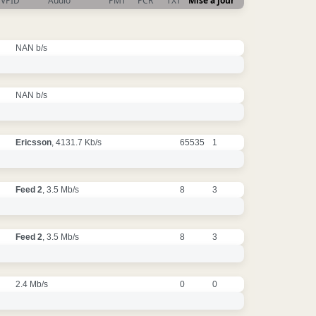
VPID
Audio
PMT
PCR
TXT
Mise à jour
NAN b/s
NAN b/s
Ericsson
, 4131.7 Kb/s
65535
1
Feed 2
, 3.5 Mb/s
8
3
Feed 2
, 3.5 Mb/s
8
3
2.4 Mb/s
0
0