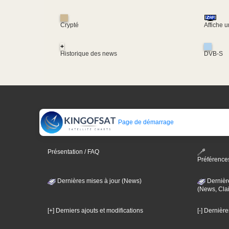
Crypté
Affiche 
+
Historique des news
DVB-S
Page de démarrage
Présentation / FAQ
Préférence
Dernières mises à jour (News)
Dernièr
(News, Clai
[+] Derniers ajouts et modifications
[-] Dernièr