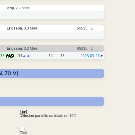
ladp
, 2.7 Mb/s
Ericsson
, 3.3 Mb/s
65535
1
Ericsson
, 3.3 Mb/s
65535
1
33
34
ara
32
33
2023-09-26
+
34.70 V)
Diffusion partielle ou totale en 16/9
Clair