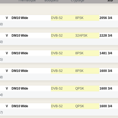
Thématique
Bouquets
Cryptage
SID
V
DM10
Wide
DVB-S2
8PSK
2056
3/4
0)
V
DM10
Wide
DVB-S2
32APSK
2228
3/4
0)
V
DM10
Wide
DVB-S2
8PSK
1481
3/4
5)
V
DM10
Wide
DVB-S2
8PSK
1600
3/4
8)
V
DM10
Wide
DVB-S2
QPSK
1600
3/4
4)
V
DM10
Wide
DVB-S2
QPSK
1600
3/4
7)