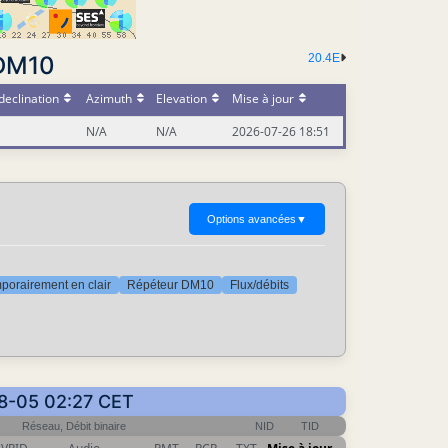
 DM10
20.4E
declination
Azimuth
Elevation
Mise à jour
N/A
N/A
2026-07-26 18:51
Options avancées
▼
porairement en clair
Répéteur DM10
Flux/débits
08-05 02:27 CET
Réseau, Débit binaire
NID
TID