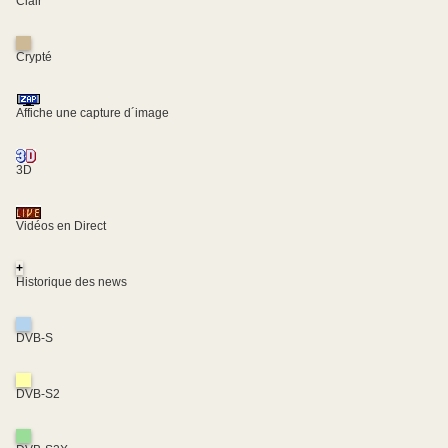
Clair
Crypté
Affiche une capture d´image
3D
Vidéos en Direct
+
Historique des news
DVB-S
DVB-S2