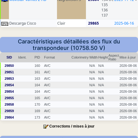
135
136
137
Descarga Cisco
Clair
29865
2025-06-16
Caractéristiques détaillées des flux du
transpondeur (10758.50 V)
Aspect
SID
Ident.
PID
Format
Colorimetry
Width
Height
Mise à jour
Ratio
29850
160
AVC
N/A
N/A
2026-08-06
29851
161
AVC
N/A
N/A
2026-08-06
29853
163
AVC
N/A
N/A
2026-08-06
29854
164
AVC
N/A
N/A
2026-08-06
29854
164
AVC
N/A
N/A
2026-08-06
29855
165
AVC
N/A
N/A
2026-08-06
29858
170
AVC
N/A
N/A
2026-08-06
29859
169
AVC
N/A
N/A
2026-08-06
29864
173
AVC
N/A
N/A
2026-08-06
Corrections / mises à jour