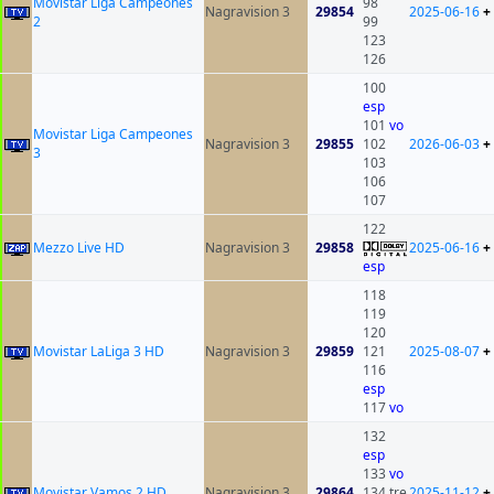
Movistar Liga Campeones
98
Nagravision 3
29854
2025-06-16
+
2
99
123
126
100
esp
101
vo
Movistar Liga Campeones
Nagravision 3
29855
102
2026-06-03
+
3
103
106
107
122
Mezzo Live HD
Nagravision 3
29858
2025-06-16
+
esp
118
119
120
Movistar LaLiga 3 HD
Nagravision 3
29859
121
2025-08-07
+
116
esp
117
vo
132
esp
133
vo
Movistar Vamos 2 HD
Nagravision 3
29864
134 tre
2025-11-12
+