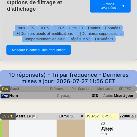
Options de filtrage et
Options
▼
d'affichage
avancées
Tous
TV
HDTV
3DTV
Ultra HD
Radios
Données
[+] Derniers ajouts et modifications
[-] Dernières suppressions
Temporairement en clair
Répéteur 52
Flux/débits
10 réponse(s) - Tri par fréquence - Dernières
mises à jour: 2026-07-27 11:56 CET
Pos
Satellite
Fréquence
Pol
Standard
Modulation
SR/FEC
Nom
Cryptage
SID
Audio
Mise à jour
19.2°E
Astra 1P
10758.50
V
DVB-S2
8PSK
22000
2/3
10
80
esp