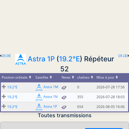
20.0E
19.1E
Astra 1P
(
19.2°E
) Répéteur
52
Position orbitale
Satellite
News
chaînes
Mise à jour
Astra 1M
19.2°E
0
2026-07-28 17:56
Astra 1N
19.2°E
355
2026-07-28 18:03
Astra 1P
19.2°E
654
2026-08-05 16:06
Toutes transmissions