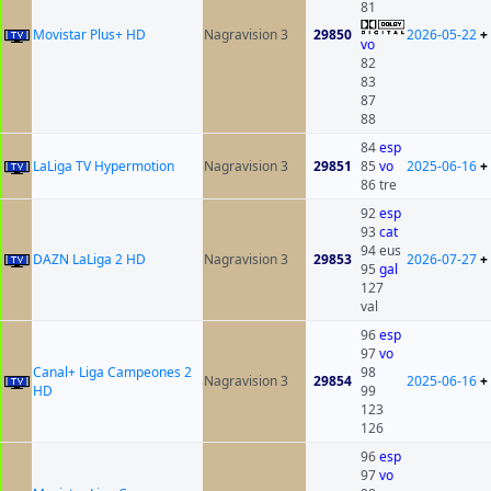
81
Movistar Plus+ HD
Nagravision 3
29850
2026-05-22
+
vo
82
83
87
88
84
esp
LaLiga TV Hypermotion
Nagravision 3
29851
85
vo
2025-06-16
+
86 tre
92
esp
93
cat
94 eus
DAZN LaLiga 2 HD
Nagravision 3
29853
2026-07-27
+
95
gal
127
val
96
esp
97
vo
Canal+ Liga Campeones 2
98
Nagravision 3
29854
2025-06-16
+
HD
99
123
126
96
esp
97
vo