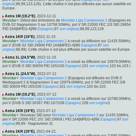
original
,98,99,123,126). Cette chaîne n´est plus diffusée par aucun satellite en
Europe.
Astra 1M (19.2°E)
, 2023-12-11
Movistar+
: Début des émissions de
Movistar Liga Campeones 2
(Espagne) en
DVB-S2 Nagravision 3 sur 10758.50MHz, pol.V SR:22000 FEC:2/3 SID:29854
PID:164[MPEG-4]/96
Espagnol
,97
son original
,98,99,123,126.
Astra 1KR (19°E)
, 2022-11-15
Movistar+
:
Movistar Liga Campeones 2
a cessé sa diffusion sur 11435.50MHz,
pol.V (DVB-S2 SID:29909 PID:164[MPEG-4]/96
Espagnol
,97
son
original
,98,99). Cette chaîne n´est plus diffusée par aucun satellite en Europe.
Astra 1L (24.5°W)
, 2022-11-15
Movistar+
:
Movistar Liga Campeones 2
a cessé sa diffusion sur 10979.00MHz,
pol.V (DVB-S SID:30659 PID:165/100
Espagnol
,101
son original
,102 tre,103 )
Astra 1L (24.5°W)
, 2022-07-12
Movistar+
:
Movistar Liga Campeones 2
(Espagne) est diffusée en DVB-S
Mediaguard 2 & Nagravision 3 sur 10979.00MHz, pol.V SR:22000 FEC:5/6
SID:30659 PID:165/100
Espagnol
,101
son original
,102 tre,103 .
Astra 1M (19.2°E)
, 2022-07-12
Movistar+
:
Movistar Liga Campeones 2
a cessé sa diffusion sur 10788.00MHz,
pol.V (DVB-S SID:30367 PID:167/108
Espagnol
,109
son original
)
Astra 1KR (19°E)
, 2022-07-12
Movistar+
: Nouveau SID pour
Movistar Liga Campeones 2
sur 11435.50MHz,
pol.V SR:22000 FEC:2/3: SID:29909 ( PID:164[MPEG-4]/96
Espagnol
,97
son
original
,98,99 - Nagravision 3).
Astra 1KR (19°E)
, 2021-04-21
Movistar+
:
Movistar Liga Campeones 2
a cessé sa diffusion sur 11685.50MHz,