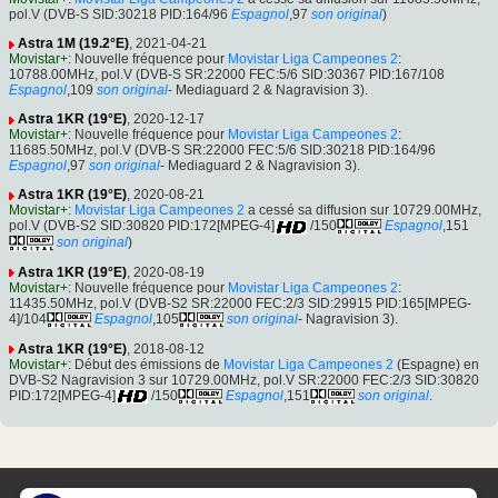
pol.V (DVB-S SID:30218 PID:164/96
Espagnol
,97
son original
)
Astra 1M (19.2°E)
, 2021-04-21
Movistar+
: Nouvelle fréquence pour
Movistar Liga Campeones 2
:
10788.00MHz, pol.V (DVB-S SR:22000 FEC:5/6 SID:30367 PID:167/108
Espagnol
,109
son original
- Mediaguard 2 & Nagravision 3).
Astra 1KR (19°E)
, 2020-12-17
Movistar+
: Nouvelle fréquence pour
Movistar Liga Campeones 2
:
11685.50MHz, pol.V (DVB-S SR:22000 FEC:5/6 SID:30218 PID:164/96
Espagnol
,97
son original
- Mediaguard 2 & Nagravision 3).
Astra 1KR (19°E)
, 2020-08-21
Movistar+
:
Movistar Liga Campeones 2
a cessé sa diffusion sur 10729.00MHz,
pol.V (DVB-S2 SID:30820 PID:172[MPEG-4]
/150
Espagnol
,151
son original
)
Astra 1KR (19°E)
, 2020-08-19
Movistar+
: Nouvelle fréquence pour
Movistar Liga Campeones 2
:
11435.50MHz, pol.V (DVB-S2 SR:22000 FEC:2/3 SID:29915 PID:165[MPEG-
4]/104
Espagnol
,105
son original
- Nagravision 3).
Astra 1KR (19°E)
, 2018-08-12
Movistar+
: Début des émissions de
Movistar Liga Campeones 2
(Espagne) en
DVB-S2 Nagravision 3 sur 10729.00MHz, pol.V SR:22000 FEC:2/3 SID:30820
PID:172[MPEG-4]
/150
Espagnol
,151
son original
.