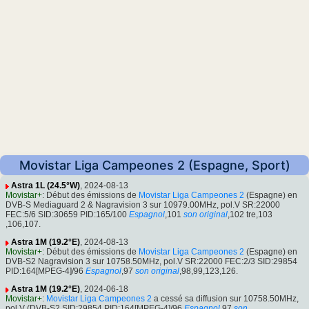
Movistar Liga Campeones 2 (Espagne, Sport)
Astra 1L (24.5°W)
, 2024-08-13
Movistar+
: Début des émissions de
Movistar Liga Campeones 2
(Espagne) en
DVB-S Mediaguard 2 & Nagravision 3 sur 10979.00MHz, pol.V SR:22000
FEC:5/6 SID:30659 PID:165/100
Espagnol
,101
son original
,102 tre,103
,106,107.
Astra 1M (19.2°E)
, 2024-08-13
Movistar+
: Début des émissions de
Movistar Liga Campeones 2
(Espagne) en
DVB-S2 Nagravision 3 sur 10758.50MHz, pol.V SR:22000 FEC:2/3 SID:29854
PID:164[MPEG-4]/96
Espagnol
,97
son original
,98,99,123,126.
Astra 1M (19.2°E)
, 2024-06-18
Movistar+
:
Movistar Liga Campeones 2
a cessé sa diffusion sur 10758.50MHz,
pol.V (DVB-S2 SID:29854 PID:164[MPEG-4]/96
Espagnol
,97
son