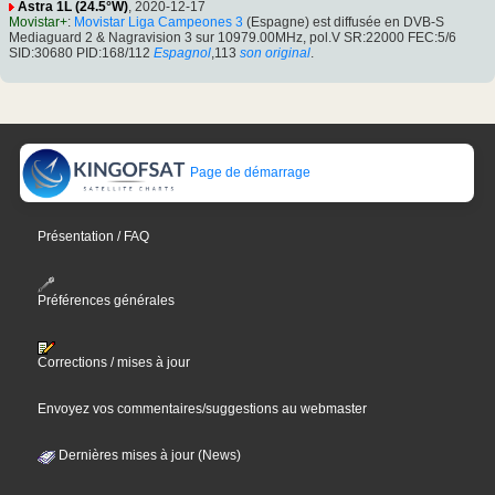
Astra 1L (24.5°W)
, 2020-12-17
Movistar+
:
Movistar Liga Campeones 3
(Espagne) est diffusée en DVB-S
Mediaguard 2 & Nagravision 3 sur 10979.00MHz, pol.V SR:22000 FEC:5/6
SID:30680 PID:168/112
Espagnol
,113
son original
.
Page de démarrage
Présentation / FAQ
Préférences générales
Corrections / mises à jour
Envoyez vos commentaires/suggestions au webmaster
Dernières mises à jour (News)