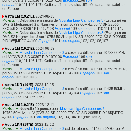
pol.V (DVB-S SID:30367 PID:167/108
Espagnol
,109
son
original
,110,111,146,147). Cette chaîne n´est plus diffusée par aucun satellite
en Europe.
Astra 1M (19.2°E)
, 2024-08-13
Movistar+
: Début des émissions de
Movistar Liga Campeones 3
(Espagne) en
DVB-S Mediaguard 2 & Nagravision 3 sur 10788.00MHz, pol.V SR:22000
FEC:5/6 SID:30367 PID:167/108
Espagnol
,109
son original
,110,111,146,147.
Movistar+
: Début des émissions de
Movistar Liga Campeones 3
(Espagne) en
DVB-S2 Nagravision 3 sur 10758.50MHz, pol.V SR:22000 FEC:2/3 SID:29855
PID:165[MPEG-4]/100
Espagnol
,101
son original
,102,103,106,107.
Astra 1M (19.2°E)
, 2024-06-18
Movistar+
:
Movistar Liga Campeones 3
a cessé sa diffusion sur 10788.00MHz,
pol.V (DVB-S SID:30367 PID:167/108
Espagnol
,109
son
original
,110,111,146,147). Cette chaîne n´est plus diffusée par aucun satellite
en Europe.
Movistar+
:
Movistar Liga Campeones 3
a cessé sa diffusion sur 10758.50MHz,
pol.V (DVB-S2 SID:29855 PID:165[MPEG-4]/100
Espagnol
,101
son
original
,102,103,106)
Astra 1KR (19°E)
, 2023-12-15
Movistar+
:
Movistar Liga Campeones 3
a cessé sa diffusion sur 11435.50MHz,
pol.V (DVB-S2 SID:29915 PID:165[MPEG-4]/104
Espagnol
,105
son
original
,123,124,125,126)
Astra 1M (19.2°E)
, 2023-12-11
Movistar+
: Nouvelle fréquence pour
Movistar Liga Campeones 3
:
10758.50MHz, pol.V (DVB-S2 SR:22000 FEC:2/3 SID:29855 PID:165[MPEG-
4]/100
Espagnol
,101
son original
,102,103,106- Nagravision 3).
Astra 1KR (19°E)
, 2022-12-12
Movistar+
:
Movistar Liga Campeones 3
est de retour sur 11435.50MHz, pol.V