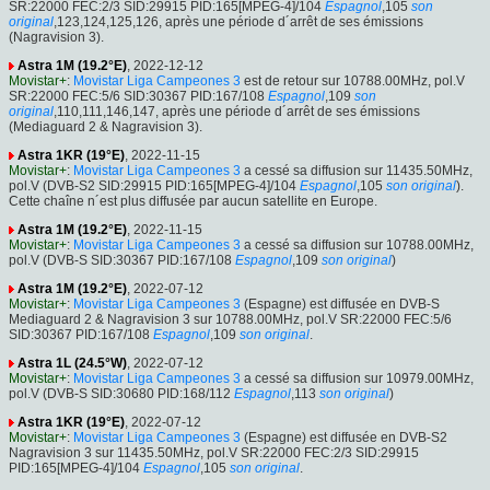
SR:22000 FEC:2/3 SID:29915 PID:165[MPEG-4]/104
Espagnol
,105
son
original
,123,124,125,126, après une période d´arrêt de ses émissions
(Nagravision 3).
Astra 1M (19.2°E)
, 2022-12-12
Movistar+
:
Movistar Liga Campeones 3
est de retour sur 10788.00MHz, pol.V
SR:22000 FEC:5/6 SID:30367 PID:167/108
Espagnol
,109
son
original
,110,111,146,147, après une période d´arrêt de ses émissions
(Mediaguard 2 & Nagravision 3).
Astra 1KR (19°E)
, 2022-11-15
Movistar+
:
Movistar Liga Campeones 3
a cessé sa diffusion sur 11435.50MHz,
pol.V (DVB-S2 SID:29915 PID:165[MPEG-4]/104
Espagnol
,105
son original
).
Cette chaîne n´est plus diffusée par aucun satellite en Europe.
Astra 1M (19.2°E)
, 2022-11-15
Movistar+
:
Movistar Liga Campeones 3
a cessé sa diffusion sur 10788.00MHz,
pol.V (DVB-S SID:30367 PID:167/108
Espagnol
,109
son original
)
Astra 1M (19.2°E)
, 2022-07-12
Movistar+
:
Movistar Liga Campeones 3
(Espagne) est diffusée en DVB-S
Mediaguard 2 & Nagravision 3 sur 10788.00MHz, pol.V SR:22000 FEC:5/6
SID:30367 PID:167/108
Espagnol
,109
son original
.
Astra 1L (24.5°W)
, 2022-07-12
Movistar+
:
Movistar Liga Campeones 3
a cessé sa diffusion sur 10979.00MHz,
pol.V (DVB-S SID:30680 PID:168/112
Espagnol
,113
son original
)
Astra 1KR (19°E)
, 2022-07-12
Movistar+
:
Movistar Liga Campeones 3
(Espagne) est diffusée en DVB-S2
Nagravision 3 sur 11435.50MHz, pol.V SR:22000 FEC:2/3 SID:29915
PID:165[MPEG-4]/104
Espagnol
,105
son original
.