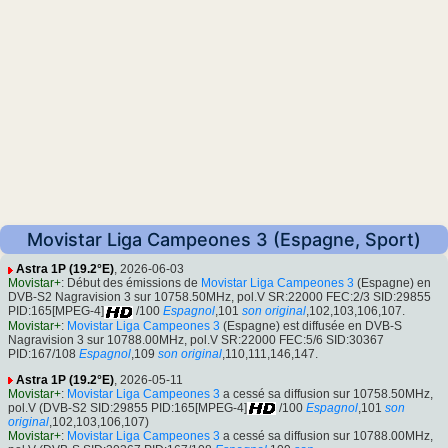
Movistar Liga Campeones 3 (Espagne, Sport)
Astra 1P (19.2°E)
, 2026-06-03
Movistar+
: Début des émissions de
Movistar Liga Campeones 3
(Espagne) en
DVB-S2 Nagravision 3 sur 10758.50MHz, pol.V SR:22000 FEC:2/3 SID:29855
PID:165[MPEG-4]
/100
Espagnol
,101
son original
,102,103,106,107.
Movistar+
:
Movistar Liga Campeones 3
(Espagne) est diffusée en DVB-S
Nagravision 3 sur 10788.00MHz, pol.V SR:22000 FEC:5/6 SID:30367
PID:167/108
Espagnol
,109
son original
,110,111,146,147.
Astra 1P (19.2°E)
, 2026-05-11
Movistar+
:
Movistar Liga Campeones 3
a cessé sa diffusion sur 10758.50MHz,
pol.V (DVB-S2 SID:29855 PID:165[MPEG-4]
/100
Espagnol
,101
son
original
,102,103,106,107)
Movistar+
:
Movistar Liga Campeones 3
a cessé sa diffusion sur 10788.00MHz,