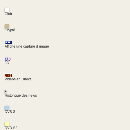
Clair
Crypté
Affiche une capture d´image
3D
Vidéos en Direct
+
Historique des news
DVB-S
DVB-S2