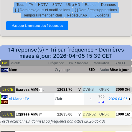
Tous
TV
HDTV
3DTV
Ultra HD
Radios
Données
[+] Derniers ajouts et modifications
[-] Dernières suppressions
Temporairement en clair
Répéteur A6
Flux/débits
14 réponse(s) - Tri par fréquence - Dernières
mises à jour: 2026-04-05 15:39 CET
Pos
Satellite
Fréquence
Pol
Standard
Modulation
SR/FEC
Nom
Cryptage
SID
Audio
Mise à jour
53.0°E
Express AM6
12631.70
V
DVB-S
QPSK
3000
3/4
1
769
Al Manar TV
Clair
1
2026-04-05
+
ara
53.0°E
Express AM6
12635.00
V
DVB-S2
QPSK
1000
1/2
Feeds occasionnels, données ou fréquence non active
(2026-06-13)