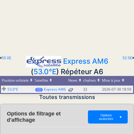
55.0E
52.5E
Express AM6
(
53.0°E
) Répéteur A6
Position orbitale
Satellite
News
chaînes
Mise à jour
53.0°E
Express AM6
32
2026-07-30 18:59
Toutes transmissions
Options de filtrage et
Options
▼
d'affichage
avancées