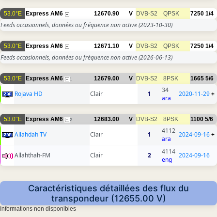
53.0°E
Express AM6
12670.90
V
DVB-S2
QPSK
7250
1/4
Feeds occasionnels, données ou fréquence non active
(2023-10-30)
53.0°E
Express AM6
12671.10
V
DVB-S2
QPSK
7250
1/4
Feeds occasionnels, données ou fréquence non active
(2026-06-13)
53.0°E
Express AM6
12679.00
V
DVB-S2
8PSK
1665
5/6
1
34
Rojava HD
Clair
1
2020-11-29
+
ara
53.0°E
Express AM6
12683.00
V
DVB-S2
8PSK
1100
5/6
2
4112
Allahdah TV
Clair
1
2024-09-16
+
ara
4114
Allahthah-FM
Clair
2
2024-09-16
eng
Caractéristiques détaillées des flux du
transpondeur (12655.00 V)
Informations non disponibles