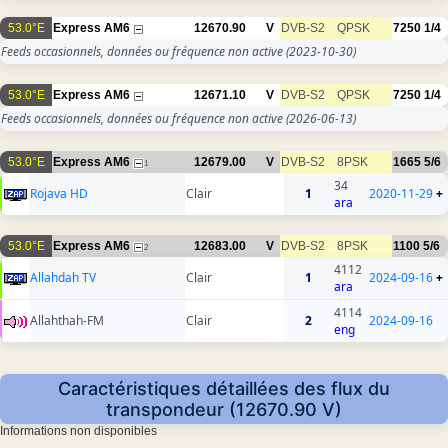
53.0°E
Express AM6
12670.90
V
DVB-S2
QPSK
7250
1/4
Feeds occasionnels, données ou fréquence non active
(2023-10-30)
53.0°E
Express AM6
12671.10
V
DVB-S2
QPSK
7250
1/4
Feeds occasionnels, données ou fréquence non active
(2026-06-13)
53.0°E
Express AM6
12679.00
V
DVB-S2
8PSK
1665
5/6
1
34
Rojava HD
Clair
1
2020-11-29
+
ara
53.0°E
Express AM6
12683.00
V
DVB-S2
8PSK
1100
5/6
2
4112
Allahdah TV
Clair
1
2024-09-16
+
ara
4114
Allahthah-FM
Clair
2
2024-09-16
eng
Caractéristiques détaillées des flux du
transpondeur (12670.90 V)
Informations non disponibles