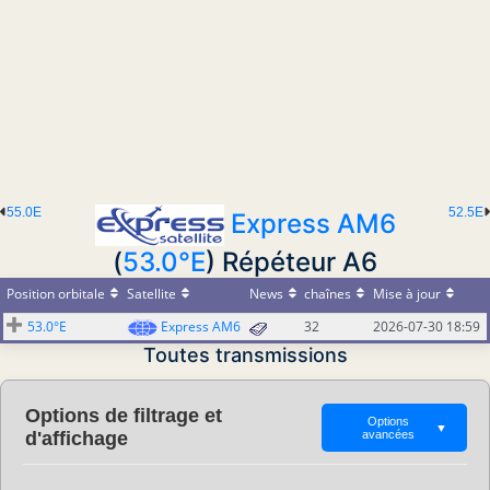
55.0E
52.5E
Express AM6
(
53.0°E
) Répéteur A6
Position orbitale
Satellite
News
chaînes
Mise à jour
53.0°E
Express AM6
32
2026-07-30 18:59
Toutes transmissions
Options de filtrage et
Options
▼
d'affichage
avancées