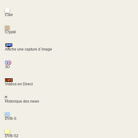
Clair
Crypté
Affiche une capture d´image
3D
Vidéos en Direct
+
Historique des news
DVB-S
DVB-S2