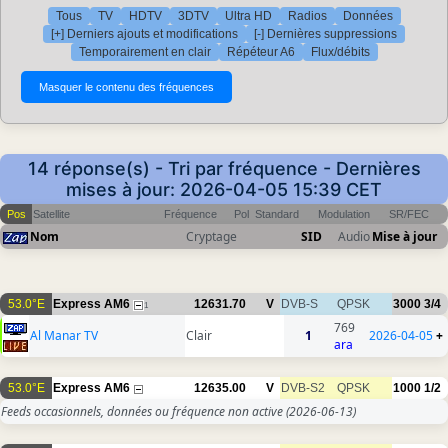
Tous
TV
HDTV
3DTV
Ultra HD
Radios
Données
[+] Derniers ajouts et modifications
[-] Dernières suppressions
Temporairement en clair
Répéteur A6
Flux/débits
14 réponse(s) - Tri par fréquence - Dernières
mises à jour: 2026-04-05 15:39 CET
Pos
Satellite
Fréquence
Pol
Standard
Modulation
SR/FEC
Nom
Cryptage
SID
Audio
Mise à jour
53.0°E
Express AM6
12631.70
V
DVB-S
QPSK
3000
3/4
1
769
Al Manar TV
Clair
1
2026-04-05
+
ara
53.0°E
Express AM6
12635.00
V
DVB-S2
QPSK
1000
1/2
Feeds occasionnels, données ou fréquence non active
(2026-06-13)