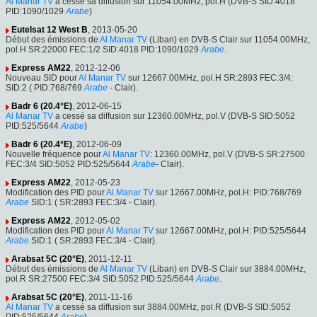
Al Manar TV
a cessé sa diffusion sur 11054.00MHz, pol.H (DVB-S SID:4018
PID:1090/1029
Arabe
)
Eutelsat 12 West B
, 2013-05-20
Début des émissions de
Al Manar TV
(Liban) en DVB-S Clair sur 11054.00MHz,
pol.H SR:22000 FEC:1/2 SID:4018 PID:1090/1029
Arabe
.
Express AM22
, 2012-12-06
Nouveau SID pour
Al Manar TV
sur 12667.00MHz, pol.H SR:2893 FEC:3/4:
SID:2 ( PID:768/769
Arabe
- Clair).
Badr 6 (20.4°E)
, 2012-06-15
Al Manar TV
a cessé sa diffusion sur 12360.00MHz, pol.V (DVB-S SID:5052
PID:525/5644
Arabe
)
Badr 6 (20.4°E)
, 2012-06-09
Nouvelle fréquence pour
Al Manar TV
: 12360.00MHz, pol.V (DVB-S SR:27500
FEC:3/4 SID:5052 PID:525/5644
Arabe
- Clair).
Express AM22
, 2012-05-23
Modification des PID pour
Al Manar TV
sur 12667.00MHz, pol.H: PID:768/769
Arabe
SID:1 ( SR:2893 FEC:3/4 - Clair).
Express AM22
, 2012-05-02
Modification des PID pour
Al Manar TV
sur 12667.00MHz, pol.H: PID:525/5644
Arabe
SID:1 ( SR:2893 FEC:3/4 - Clair).
Arabsat 5C (20°E)
, 2011-12-11
Début des émissions de
Al Manar TV
(Liban) en DVB-S Clair sur 3884.00MHz,
pol.R SR:27500 FEC:3/4 SID:5052 PID:525/5644
Arabe
.
Arabsat 5C (20°E)
, 2011-11-16
Al Manar TV
a cessé sa diffusion sur 3884.00MHz, pol.R (DVB-S SID:5052