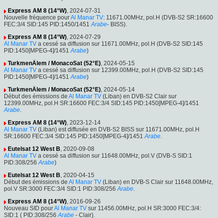
Express AM 8 (14°W)
, 2024-07-31
Nouvelle fréquence pour
Al Manar TV
: 11671.00MHz, pol.H (DVB-S2 SR:16600
FEC:3/4 SID:145 PID:1450/1451
Arabe
- BISS).
Express AM 8 (14°W)
, 2024-07-29
Al Manar TV
a cessé sa diffusion sur 11671.00MHz, pol.H (DVB-S2 SID:145
PID:1450[MPEG-4]/1451
Arabe
)
TurkmenÄlem / MonacoSat (52°E)
, 2024-05-15
Al Manar TV
a cessé sa diffusion sur 12399.00MHz, pol.H (DVB-S2 SID:145
PID:1450[MPEG-4]/1451
Arabe
)
TurkmenÄlem / MonacoSat (52°E)
, 2024-05-14
Début des émissions de
Al Manar TV
(Liban) en DVB-S2 Clair sur
12399.00MHz, pol.H SR:16600 FEC:3/4 SID:145 PID:1450[MPEG-4]/1451
Arabe
.
Express AM 8 (14°W)
, 2023-12-14
Al Manar TV
(Liban) est diffusée en DVB-S2 BISS sur 11671.00MHz, pol.H
SR:16600 FEC:3/4 SID:145 PID:1450[MPEG-4]/1451
Arabe
.
Eutelsat 12 West B
, 2020-09-08
Al Manar TV
a cessé sa diffusion sur 11648.00MHz, pol.V (DVB-S SID:1
PID:308/256
Arabe
)
Eutelsat 12 West B
, 2020-04-15
Début des émissions de
Al Manar TV
(Liban) en DVB-S Clair sur 11648.00MHz,
pol.V SR:3000 FEC:3/4 SID:1 PID:308/256
Arabe
.
Express AM 8 (14°W)
, 2016-09-26
Nouveau SID pour
Al Manar TV
sur 11456.00MHz, pol.H SR:3000 FEC:3/4:
SID:1 ( PID:308/256
Arabe
- Clair).