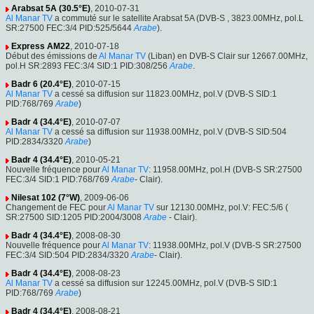
Arabsat 5A (30.5°E)
, 2010-07-31
Al Manar TV
a commuté sur le satellite Arabsat 5A (DVB-S , 3823.00MHz, pol.L
SR:27500 FEC:3/4 PID:525/5644
Arabe
).
Express AM22
, 2010-07-18
Début des émissions de
Al Manar TV
(Liban) en DVB-S Clair sur 12667.00MHz,
pol.H SR:2893 FEC:3/4 SID:1 PID:308/256
Arabe
.
Badr 6 (20.4°E)
, 2010-07-15
Al Manar TV
a cessé sa diffusion sur 11823.00MHz, pol.V (DVB-S SID:1
PID:768/769
Arabe
)
Badr 4 (34.4°E)
, 2010-07-07
Al Manar TV
a cessé sa diffusion sur 11938.00MHz, pol.V (DVB-S SID:504
PID:2834/3320
Arabe
)
Badr 4 (34.4°E)
, 2010-05-21
Nouvelle fréquence pour
Al Manar TV
: 11958.00MHz, pol.H (DVB-S SR:27500
FEC:3/4 SID:1 PID:768/769
Arabe
- Clair).
Nilesat 102 (7°W)
, 2009-06-06
Changement de FEC pour
Al Manar TV
sur 12130.00MHz, pol.V: FEC:5/6 (
SR:27500 SID:1205 PID:2004/3008
Arabe
- Clair).
Badr 4 (34.4°E)
, 2008-08-30
Nouvelle fréquence pour
Al Manar TV
: 11938.00MHz, pol.V (DVB-S SR:27500
FEC:3/4 SID:504 PID:2834/3320
Arabe
- Clair).
Badr 4 (34.4°E)
, 2008-08-23
Al Manar TV
a cessé sa diffusion sur 12245.00MHz, pol.V (DVB-S SID:1
PID:768/769
Arabe
)
Badr 4 (34.4°E)
, 2008-08-21