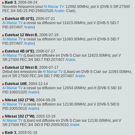
Badr 3
, 2006-09-24
Nouvelle fréquence pour
Al Manar TV
: 12092.00MHz, pol.V (DVB-S SR:27500
FEC:3/4 SID:25 PID:2560/2520
Arabe
- Clair).
Eutelsat 4B (4°E)
, 2006-07-21
Al Manar TV
a cessé sa diffusion sur 11623.00MHz, pol.V (DVB-S SID:7
PID:207/407
Arabe
)
Eutelsat 12 West B
, 2006-07-19
Al Manar TV
a cessé sa diffusion sur 11093.00MHz, pol.H (DVB-S SID:7
PID:207/407
Arabe
)
Eutelsat 4B (4°E)
, 2006-07-17
Al Manar TV
(Liban) est diffusée en DVB-S Clair sur 11623.00MHz, pol.V
SR:27500 FEC:3/4 SID:7 PID:207/407
Arabe
.
Eutelsat 12 West B
, 2006-07-17
Début des émissions de
Al Manar TV
(Liban) en DVB-S Clair sur 11093.00MHz,
pol.H SR:27500 FEC:3/4 SID:7 PID:207/407
Arabe
.
Eutelsat 16B
, 2004-12-14
Al Manar TV
a cessé sa diffusion sur 12654.00MHz, pol.H (DVB-S SID:10
PID:1060/1020
Arabe
)
Nilesat 102 (7°W)
, 2004-09-29
Al Manar TV
a cessé sa diffusion sur 12130.00MHz, pol.V (DVB-S SID:0
PID:2005/3010
Arabe
)
Nilesat 102 (7°W)
, 2003-10-19
Al Manar TV
(Liban) est diffusée en DVB-S Clair sur 12130.00MHz, pol.V
SR:27500 FEC:3/4 SID:0 PID:2005/3010
Arabe
.
Badr 3
, 2003-01-16