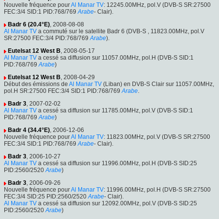
Nouvelle fréquence pour
Al Manar TV
: 12245.00MHz, pol.V (DVB-S SR:27500
FEC:3/4 SID:1 PID:768/769
Arabe
- Clair).
Badr 6 (20.4°E)
, 2008-08-08
Al Manar TV
a commuté sur le satellite Badr 6 (DVB-S , 11823.00MHz, pol.V
SR:27500 FEC:3/4 PID:768/769
Arabe
).
Eutelsat 12 West B
, 2008-05-17
Al Manar TV
a cessé sa diffusion sur 11057.00MHz, pol.H (DVB-S SID:1
PID:768/769
Arabe
)
Eutelsat 12 West B
, 2008-04-29
Début des émissions de
Al Manar TV
(Liban) en DVB-S Clair sur 11057.00MHz,
pol.H SR:27500 FEC:3/4 SID:1 PID:768/769
Arabe
.
Badr 3
, 2007-02-02
Al Manar TV
a cessé sa diffusion sur 11785.00MHz, pol.V (DVB-S SID:1
PID:768/769
Arabe
)
Badr 4 (34.4°E)
, 2006-12-06
Nouvelle fréquence pour
Al Manar TV
: 11823.00MHz, pol.V (DVB-S SR:27500
FEC:3/4 SID:1 PID:768/769
Arabe
- Clair).
Badr 3
, 2006-10-27
Al Manar TV
a cessé sa diffusion sur 11996.00MHz, pol.H (DVB-S SID:25
PID:2560/2520
Arabe
)
Badr 3
, 2006-09-26
Nouvelle fréquence pour
Al Manar TV
: 11996.00MHz, pol.H (DVB-S SR:27500
FEC:3/4 SID:25 PID:2560/2520
Arabe
- Clair).
Al Manar TV
a cessé sa diffusion sur 12092.00MHz, pol.V (DVB-S SID:25
PID:2560/2520
Arabe
)