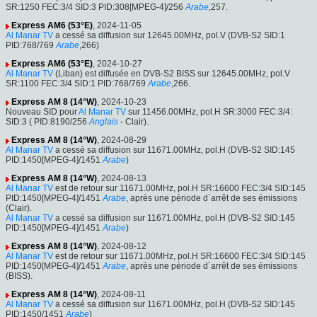
SR:1250 FEC:3/4 SID:3 PID:308[MPEG-4]/256
Arabe
,257.
Express AM6 (53°E)
, 2024-11-05
Al Manar TV
a cessé sa diffusion sur 12645.00MHz, pol.V (DVB-S2 SID:1
PID:768/769
Arabe
,266)
Express AM6 (53°E)
, 2024-10-27
Al Manar TV
(Liban) est diffusée en DVB-S2 BISS sur 12645.00MHz, pol.V
SR:1100 FEC:3/4 SID:1 PID:768/769
Arabe
,266.
Express AM 8 (14°W)
, 2024-10-23
Nouveau SID pour
Al Manar TV
sur 11456.00MHz, pol.H SR:3000 FEC:3/4:
SID:3 ( PID:8190/256
Anglais
- Clair).
Express AM 8 (14°W)
, 2024-08-29
Al Manar TV
a cessé sa diffusion sur 11671.00MHz, pol.H (DVB-S2 SID:145
PID:1450[MPEG-4]/1451
Arabe
)
Express AM 8 (14°W)
, 2024-08-13
Al Manar TV
est de retour sur 11671.00MHz, pol.H SR:16600 FEC:3/4 SID:145
PID:1450[MPEG-4]/1451
Arabe
, après une période d´arrêt de ses émissions
(Clair).
Al Manar TV
a cessé sa diffusion sur 11671.00MHz, pol.H (DVB-S2 SID:145
PID:1450[MPEG-4]/1451
Arabe
)
Express AM 8 (14°W)
, 2024-08-12
Al Manar TV
est de retour sur 11671.00MHz, pol.H SR:16600 FEC:3/4 SID:145
PID:1450[MPEG-4]/1451
Arabe
, après une période d´arrêt de ses émissions
(BISS).
Express AM 8 (14°W)
, 2024-08-11
Al Manar TV
a cessé sa diffusion sur 11671.00MHz, pol.H (DVB-S2 SID:145
PID:1450/1451
Arabe
)