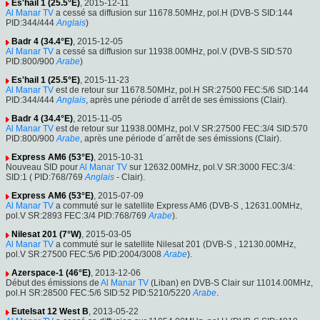
Es'hail 1 (25.5°E)
, 2015-12-11
Al Manar TV
a cessé sa diffusion sur 11678.50MHz, pol.H (DVB-S SID:144
PID:344/444
Anglais
)
Badr 4 (34.4°E)
, 2015-12-05
Al Manar TV
a cessé sa diffusion sur 11938.00MHz, pol.V (DVB-S SID:570
PID:800/900
Arabe
)
Es'hail 1 (25.5°E)
, 2015-11-23
Al Manar TV
est de retour sur 11678.50MHz, pol.H SR:27500 FEC:5/6 SID:144
PID:344/444
Anglais
, après une période d´arrêt de ses émissions (Clair).
Badr 4 (34.4°E)
, 2015-11-05
Al Manar TV
est de retour sur 11938.00MHz, pol.V SR:27500 FEC:3/4 SID:570
PID:800/900
Arabe
, après une période d´arrêt de ses émissions (Clair).
Express AM6 (53°E)
, 2015-10-31
Nouveau SID pour
Al Manar TV
sur 12632.00MHz, pol.V SR:3000 FEC:3/4:
SID:1 ( PID:768/769
Anglais
- Clair).
Express AM6 (53°E)
, 2015-07-09
Al Manar TV
a commuté sur le satellite Express AM6 (DVB-S , 12631.00MHz,
pol.V SR:2893 FEC:3/4 PID:768/769
Arabe
).
Nilesat 201 (7°W)
, 2015-03-05
Al Manar TV
a commuté sur le satellite Nilesat 201 (DVB-S , 12130.00MHz,
pol.V SR:27500 FEC:5/6 PID:2004/3008
Arabe
).
Azerspace-1 (46°E)
, 2013-12-06
Début des émissions de
Al Manar TV
(Liban) en DVB-S Clair sur 11014.00MHz,
pol.H SR:28500 FEC:5/6 SID:52 PID:5210/5220
Arabe
.
Eutelsat 12 West B
, 2013-05-22