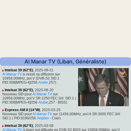
Al Manar TV (Liban, Généraliste)
Intelsat 39 (62°E)
, 2025-09-21
Al Manar TV
a cessé sa diffusion sur
10958.00MHz, pol.V (DVB-S2 SID:1
PID:308[MPEG-4]/256
Arabe
,257)
Intelsat 39 (62°E)
, 2025-06-20
Nouveau SID pour
Al Manar TV
sur
10958.00MHz, pol.V SR:1250 FEC:3/4: SID:1 (
PID:308[MPEG-4]/256
Arabe
,257 - BISS).
Express AM 8 (14°W)
, 2025-03-25
Nouveau SID pour
Al Manar TV
sur 11456.00MHz, pol.H SR:3000 FEC:3/4:
SID:1 ( PID:8190/256
Anglais
- Clair).
Intelsat 39 (62°E)
, 2025-03-08
Al Manar TV
(Liban) est diffusée en DVB-S2 BISS sur 10958.00MHz, pol.V