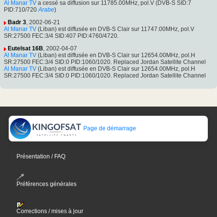
Al Manar TV
a cessé sa diffusion sur 11785.00MHz, pol.V (DVB-S SID:7
PID:710/720
Arabe
)
Badr 3
, 2002-06-21
Al Manar TV
(Liban) est diffusée en DVB-S Clair sur 11747.00MHz, pol.V
SR:27500 FEC:3/4 SID:407 PID:4760/4720.
Eutelsat 16B
, 2002-04-07
Al Manar TV
(Liban) est diffusée en DVB-S Clair sur 12654.00MHz, pol.H
SR:27500 FEC:3/4 SID:0 PID:1060/1020. Replaced Jordan Satellite Channel
Al Manar TV
(Liban) est diffusée en DVB-S Clair sur 12654.00MHz, pol.H
SR:27500 FEC:3/4 SID:0 PID:1060/1020. Replaced Jordan Satellite Channel
Page de démarrage
Présentation / FAQ
Préférences générales
Corrections / mises à jour