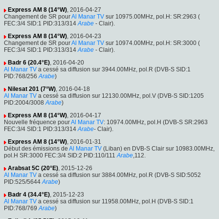
Express AM 8 (14°W)
, 2016-04-27
Changement de SR pour
Al Manar TV
sur 10975.00MHz, pol.H: SR:2963 (
FEC:3/4 SID:1 PID:313/314
Arabe
- Clair).
Express AM 8 (14°W)
, 2016-04-23
Changement de SR pour
Al Manar TV
sur 10974.00MHz, pol.H: SR:3000 (
FEC:3/4 SID:1 PID:313/314
Arabe
- Clair).
Badr 6 (20.4°E)
, 2016-04-20
Al Manar TV
a cessé sa diffusion sur 3944.00MHz, pol.R (DVB-S SID:1
PID:768/256
Arabe
)
Nilesat 201 (7°W)
, 2016-04-18
Al Manar TV
a cessé sa diffusion sur 12130.00MHz, pol.V (DVB-S SID:1205
PID:2004/3008
Arabe
)
Express AM 8 (14°W)
, 2016-04-17
Nouvelle fréquence pour
Al Manar TV
: 10974.00MHz, pol.H (DVB-S SR:2963
FEC:3/4 SID:1 PID:313/314
Arabe
- Clair).
Express AM 8 (14°W)
, 2016-01-31
Début des émissions de
Al Manar TV
(Liban) en DVB-S Clair sur 10983.00MHz,
pol.H SR:3000 FEC:3/4 SID:2 PID:110/111
Arabe
,112.
Arabsat 5C (20°E)
, 2015-12-26
Al Manar TV
a cessé sa diffusion sur 3884.00MHz, pol.R (DVB-S SID:5052
PID:525/5644
Arabe
)
Badr 4 (34.4°E)
, 2015-12-23
Al Manar TV
a cessé sa diffusion sur 11958.00MHz, pol.H (DVB-S SID:1
PID:768/769
Arabe
)