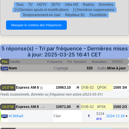
Tous
TV
HDTV
3DTV
Ultra HD
Radios
Données
[+] Derniers ajouts et modifications
[-] Dernières suppressions
Temporairement en clair
Répéteur B1
Flux/débits
5 réponse(s) - Tri par fréquence - Dernières mises
à jour: 2025-03-25 16:41 CET
Pos
Satellite
Fréquence
Pol
Standard
Modulation
SR/FEC
Nom
Cryptage
SID
Audio
Mise à jour
14.0°W
Express AM 8
10963.10
H
DVB-S2
QPSK
1500
3/4
Feeds occasionnels, données ou fréquence non active
(2023-05-01)
14.0°W
Express AM 8
10971.00
H
DVB-S2
8PSK
1500
2/3
1
5224
Al Ittihad
Clair
1
2024-12-26
+
ara