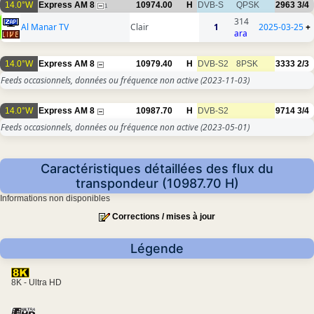
14.0°W
Express AM 8
10974.00
H
DVB-S
QPSK
2963
3/4
1
314
Al Manar TV
Clair
1
2025-03-25
+
ara
14.0°W
Express AM 8
10979.40
H
DVB-S2
8PSK
3333
2/3
Feeds occasionnels, données ou fréquence non active
(2023-11-03)
14.0°W
Express AM 8
10987.70
H
DVB-S2
9714
3/4
Feeds occasionnels, données ou fréquence non active
(2023-05-01)
Caractéristiques détaillées des flux du
transpondeur (10987.70 H)
Informations non disponibles
Corrections / mises à jour
Légende
8K - Ultra HD