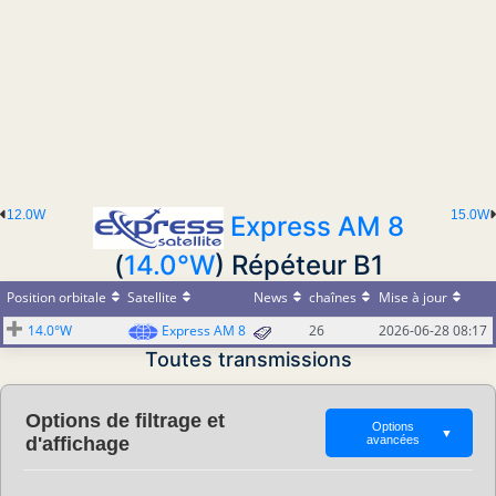
12.0W
15.0W
Express AM 8
(
14.0°W
) Répéteur B1
Position orbitale
Satellite
News
chaînes
Mise à jour
14.0°W
Express AM 8
26
2026-06-28 08:17
Toutes transmissions
Options de filtrage et
Options
▼
d'affichage
avancées