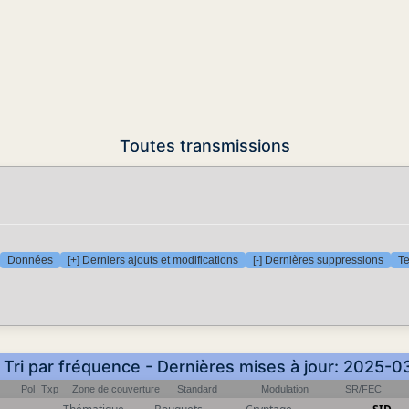
Toutes transmissions
Données
[+] Derniers ajouts et modifications
[-] Dernières suppressions
Te
 Tri par fréquence - Dernières mises à jour: 2025-
Pol
Txp
Zone de couverture
Standard
Modulation
SR/FEC