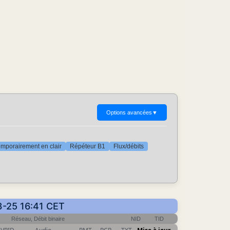
Options avancées
▼
mporairement en clair
Répéteur B1
Flux/débits
03-25 16:41 CET
Réseau, Débit binaire
NID
TID