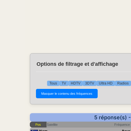
Options de filtrage et d'affichage
Tous
TV
HDTV
3DTV
Ultra HD
Radios
5 réponse(s) -
Pos
Satellite
Fréquence