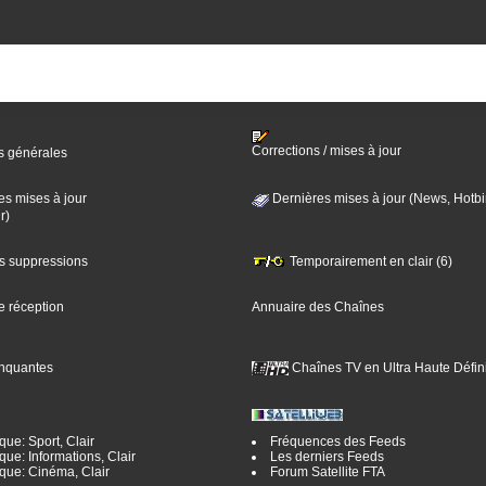
Corrections / mises à jour
s générales
es mises à jour
Dernières mises à jour (News, Hotbi
r)
es suppressions
Temporairement en clair (6)
e réception
Annuaire des Chaînes
nquantes
Chaînes TV en Ultra Haute Défini
ue: Sport, Clair
Fréquences des Feeds
ue: Informations, Clair
Les derniers Feeds
que: Cinéma, Clair
Forum Satellite FTA