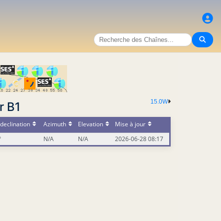
15.0W
r B1
declination
Azimuth
Elevation
Mise à jour
°
N/A
N/A
2026-06-28 08:17