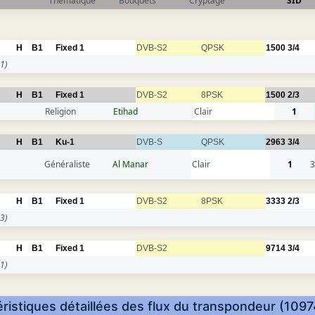
Thématique
Bouquets
Cryptage
SID
H
B1
Fixed 1
DVB-S2
QPSK
1500
3/4
1)
H
B1
Fixed 1
DVB-S2
8PSK
1500
2/3
Religion
Etihad
Clair
1
H
B1
Ku-1
DVB-S
QPSK
2963
3/4
Généraliste
Al Manar
Clair
1
H
B1
Fixed 1
DVB-S2
8PSK
3333
2/3
3)
H
B1
Fixed 1
DVB-S2
9714
3/4
1)
ristiques détaillées des flux du transpondeur (109