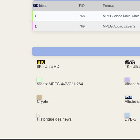
SID
Ident.
PID
Format
1
768
MPEG Video Main, Main
1
769
MPEG Audio, Layer 2
4K - Ult
8K - Ultra HD
Video: MPEG-4/AVC/H-264
Video: 
Crypté
Affiche 
+
Historique des news
DVB-S