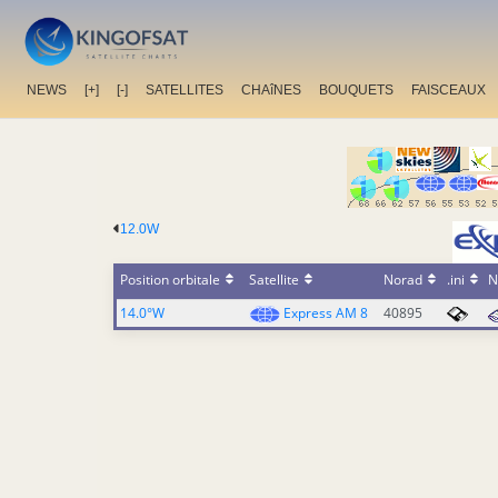
NEWS
[+]
[-]
SATELLITES
CHAîNES
BOUQUETS
FAISCEAUX
12.0W
Position orbitale
Satellite
Norad
.ini
N
14.0°W
Express AM 8
40895