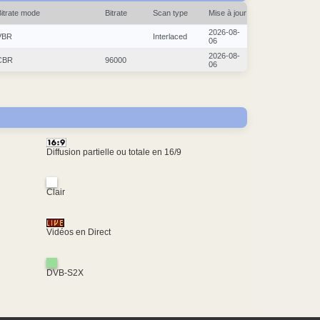
Bitrate mode
Bitrate
Scan type
Mise à jour
2026-08-
VBR
Interlaced
06
2026-08-
CBR
96000
06
Diffusion partielle ou totale en 16/9
Clair
Vidéos en Direct
DVB-S2X