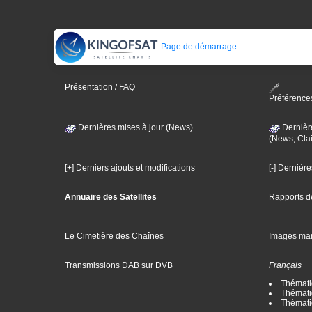
Page de démarrage
Présentation / FAQ
Préférence
Dernières mises à jour (News)
Dernièr
(News, Clai
[+] Derniers ajouts et modifications
[-] Dernièr
Annuaire des Satellites
Rapports d
Le Cimetière des Chaînes
Images ma
Transmissions DAB sur DVB
Français
Thématiq
Thématiq
Thémati