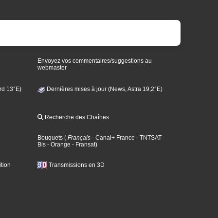
Envoyez vos commentaires/suggestions au
webmaster
rd 13°E)
Dernières mises à jour (News, Astra 19,2°E)
Recherche des Chaînes
Bouquets
(
Français
- Canal+ France
- TNTSAT
-
Bis
- Orange
- Fransat
)
tion
Transmissions en 3D