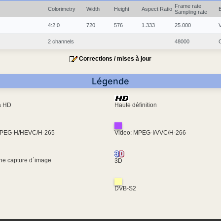
Frame rate
Colorimetry
Width
Height
Aspect Ratio
Sampling rate
4:2:0
720
576
1.333
25.000
2 channels
48000
Corrections / mises à jour
Légende
ra HD
Haute définition
MPEG-H/HEVC/H-265
Video: MPEG-I/VVC/H-266
une capture d´image
3D
DVB-S2