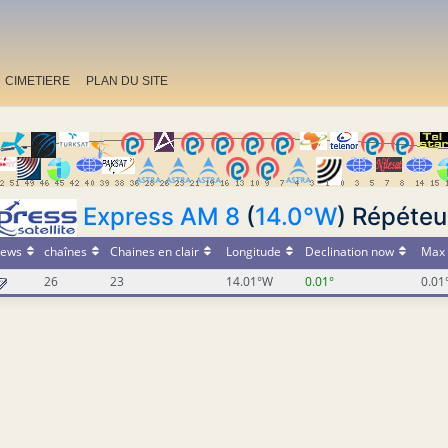
CIMETIERE
PLAN DU SITE
Express AM 8
(
14.0°W
) Répéteu
ews
chaînes
Chaines en clair
Longitude
Declination now
Max 
26
23
14.01°W
0.01°
0.01