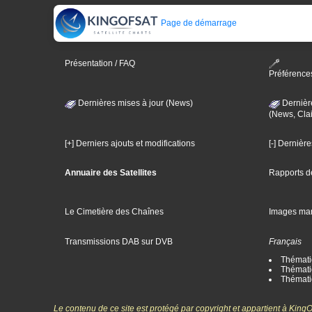
Page de démarrage
Présentation / FAQ
Préférence
Dernières mises à jour (News)
Dernièr
(News, Clai
[+] Derniers ajouts et modifications
[-] Dernièr
Annuaire des Satellites
Rapports d
Le Cimetière des Chaînes
Images ma
Transmissions DAB sur DVB
Français
Thématiq
Thématiq
Thémati
Le contenu de ce site est protégé par copyright et appartient à Kin