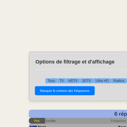
Options de filtrage et d'affichage
Tous
TV
HDTV
3DTV
Ultra HD
Radios
6 rép
Pos
Satellite
Fréquence