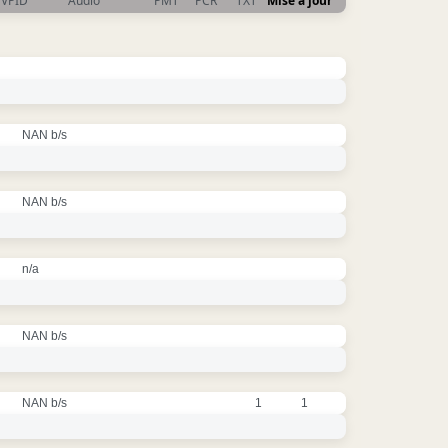
VPID
Audio
PMT
PCR
TXT
Mise à jour
NAN b/s
NAN b/s
n/a
NAN b/s
NAN b/s
1
1