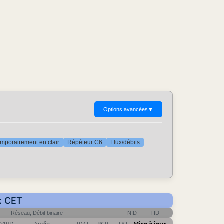
Options avancées
▼
mporairement en clair
Répéteur C6
Flux/débits
r: CET
Réseau, Débit binaire
NID
TID