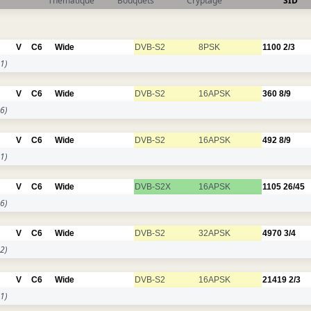
Thématique
Bouquets
Cryptage
SID
V
C6
Wide
DVB-S2
8PSK
1100
2/3
1)
V
C6
Wide
DVB-S2
16APSK
360
8/9
6)
V
C6
Wide
DVB-S2
16APSK
492
8/9
1)
V
C6
Wide
DVB-S2X
16APSK
1105
26/45
6)
V
C6
Wide
DVB-S2
32APSK
4970
3/4
2)
V
C6
Wide
DVB-S2
16APSK
21419
2/3
1)