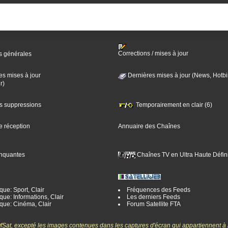
Corrections / mises à jour
s générales
es mises à jour
Dernières mises à jour (News, Hotbi
r)
es suppressions
Temporairement en clair (6)
e réception
Annuaire des Chaînes
nquantes
Chaînes TV en Ultra Haute Défini
ue: Sport, Clair
Fréquences des Feeds
ue: Informations, Clair
Les derniers Feeds
que: Cinéma, Clair
Forum Satellite FTA
gOfSat, excepté les images contenues dans les captures d'écran qui appartiennent à