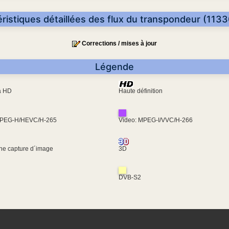
ristiques détaillées des flux du transpondeur (113
Corrections / mises à jour
Légende
ra HD
Haute définition
MPEG-H/HEVC/H-265
Video: MPEG-I/VVC/H-266
une capture d´image
3D
DVB-S2