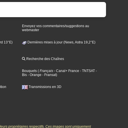
Envoyez vos commentaires/suggestions au
webmaster
rd 13°E)
Dernières mises à jour (News, Astra 19,2°E)
Recherche des Chaînes
Bouquets
(
Français
- Canal+ France
- TNTSAT
-
Bis
- Orange
- Fransat
)
tion
Transmissions en 3D
 leurs propriétaires respectifs. Ces images sont uniquement