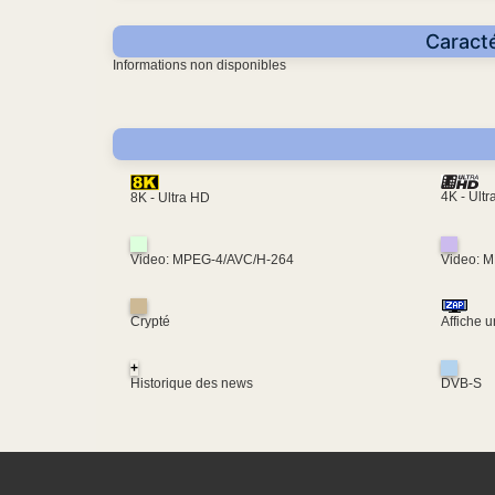
Caracté
Informations non disponibles
4K - Ult
8K - Ultra HD
Video: MPEG-4/AVC/H-264
Video: 
Crypté
Affiche 
+
Historique des news
DVB-S