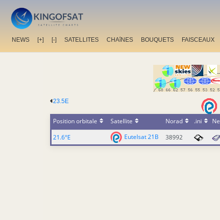
NEWS
[+]
[-]
SATELLITES
CHAîNES
BOUQUETS
FAISCEAUX
23.5E
Position orbitale
Satellite
Norad
.ini
Ne
Eutelsat 21B
21.6°E
38992