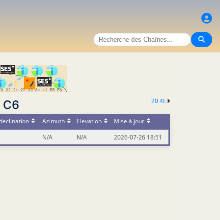
r C6
20.4E
declination
Azimuth
Elevation
Mise à jour
N/A
N/A
2026-07-26 18:51