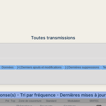
Toutes transmissions
Données
[+] Derniers ajouts et modifications
[-] Dernières suppressions
Te
onse(s) - Tri par fréquence - Dernières mises à jou
Pol
Txp
Zone de couverture
Standard
Modulation
SR/FEC