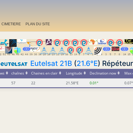
CIMETIERE
PLAN DU SITE
Eutelsat 21B
(
21.6°E
) Répéteu
ws
chaînes
Chaines en clair
Longitude
Declination now
Max 
57
22
21.58°E
0.01°
0.07°