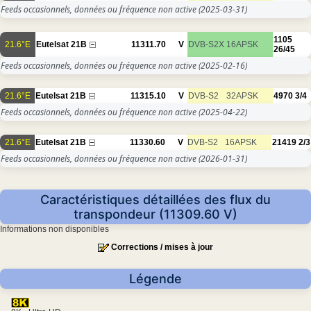
Feeds occasionnels, données ou fréquence non active
(2025-03-31)
1105
21.6°E
Eutelsat 21B
11311.70
V
DVB-S2X
16APSK
26/45
Feeds occasionnels, données ou fréquence non active
(2025-02-16)
21.6°E
Eutelsat 21B
11315.10
V
DVB-S2
32APSK
4970
3/4
Feeds occasionnels, données ou fréquence non active
(2025-04-22)
21.6°E
Eutelsat 21B
11330.60
V
DVB-S2
16APSK
21419
2/3
Feeds occasionnels, données ou fréquence non active
(2026-01-31)
Caractéristiques détaillées des flux du
transpondeur (11309.60 V)
Informations non disponibles
Corrections / mises à jour
Légende