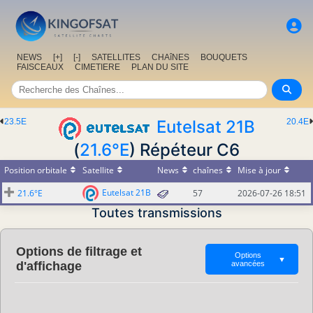
NEWS
[+]
[-]
SATELLITES
CHAîNES
BOUQUETS
FAISCEAUX
CIMETIERE
PLAN DU SITE
23.5E
Eutelsat 21B
20.4E
(
21.6°E
) Répéteur C6
Position orbitale
Satellite
News
chaînes
Mise à jour
Eutelsat 21B
21.6°E
57
2026-07-26 18:51
Toutes transmissions
Options de filtrage et
Options
▼
d'affichage
avancées