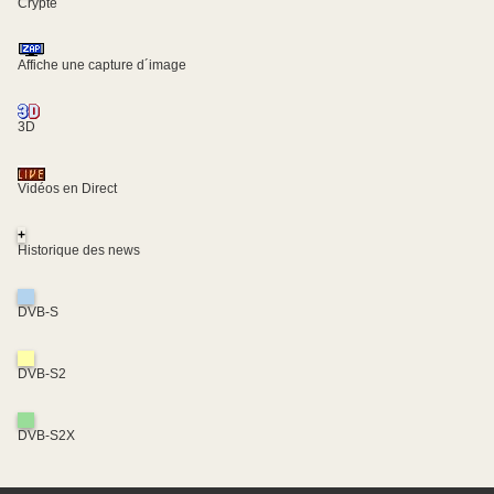
Crypté
Affiche une capture d´image
3D
Vidéos en Direct
+
Historique des news
DVB-S
DVB-S2
DVB-S2X