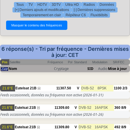
Tous
TV
HDTV
3DTV
Ultra HD
Radios
Données
[+] Derniers ajouts et modifications
[-] Dernières suppressions
Temporairement en clair
Répéteur C6
Flux/débits
6 réponse(s) - Tri par fréquence - Dernières mises
à jour: CET
Pos
Satellite
Fréquence
Pol
Standard
Modulation
SR/FEC
Nom
Cryptage
SID
Audio
Mise à jour
21.6°E
Eutelsat 21B
11307.50
V
DVB-S2
8PSK
1100
2/3
Feeds occasionnels, données ou fréquence non active
(2026-01-31)
21.6°E
Eutelsat 21B
11309.60
V
DVB-S2
16APSK
360
8/9
Feeds occasionnels, données ou fréquence non active
(2026-01-26)
21.6°E
Eutelsat 21B
11309.80
V
DVB-S2
16APSK
492
8/9