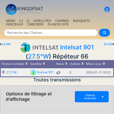
NEWS
[+]
[-]
SATELLITES
CHAîNES
BOUQUETS
FAISCEAUX
CIMETIERE
PLAN DU SITE
24.8W
30.0W
Intelsat 901
(
27.5°W
) Répéteur 66
Position orbitale
Satellite
News
chaînes
Mise à jour
Intelsat 901
27.5°W
0
2026-01-11 09:25
Toutes transmissions
Options de filtrage et
Options
▼
d'affichage
avancées