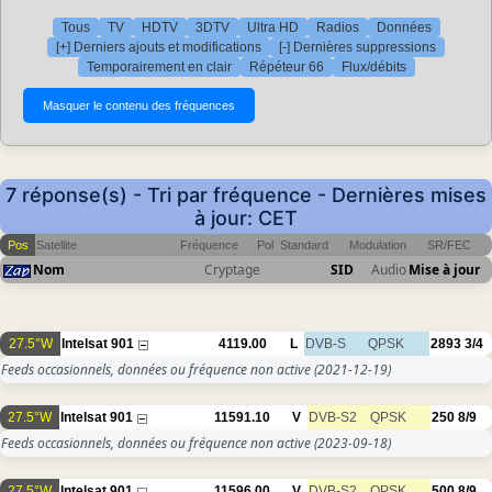
Tous
TV
HDTV
3DTV
Ultra HD
Radios
Données
[+] Derniers ajouts et modifications
[-] Dernières suppressions
Temporairement en clair
Répéteur 66
Flux/débits
7 réponse(s) - Tri par fréquence - Dernières mises
à jour: CET
Pos
Satellite
Fréquence
Pol
Standard
Modulation
SR/FEC
Nom
Cryptage
SID
Audio
Mise à jour
27.5°W
Intelsat 901
4119.00
L
DVB-S
QPSK
2893
3/4
Feeds occasionnels, données ou fréquence non active
(2021-12-19)
27.5°W
Intelsat 901
11591.10
V
DVB-S2
QPSK
250
8/9
Feeds occasionnels, données ou fréquence non active
(2023-09-18)
27.5°W
Intelsat 901
11596.00
V
DVB-S2
QPSK
500
8/9