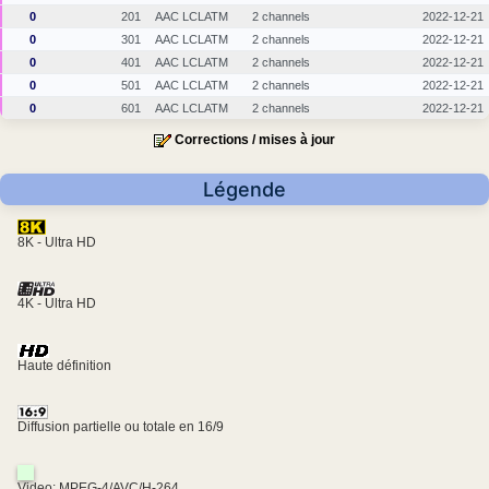
0
201
AAC LCLATM
2 channels
2022-12-21
0
301
AAC LCLATM
2 channels
2022-12-21
0
401
AAC LCLATM
2 channels
2022-12-21
0
501
AAC LCLATM
2 channels
2022-12-21
0
601
AAC LCLATM
2 channels
2022-12-21
Corrections / mises à jour
Légende
8K - Ultra HD
4K - Ultra HD
Haute définition
Diffusion partielle ou totale en 16/9
Video: MPEG-4/AVC/H-264