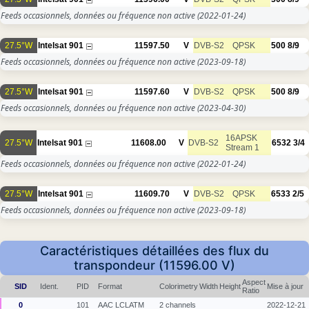
Feeds occasionnels, données ou fréquence non active
(2022-01-24)
27.5°W
Intelsat 901
11597.50
V
DVB-S2
QPSK
500
8/9
Feeds occasionnels, données ou fréquence non active
(2023-09-18)
27.5°W
Intelsat 901
11597.60
V
DVB-S2
QPSK
500
8/9
Feeds occasionnels, données ou fréquence non active
(2023-04-30)
16APSK
27.5°W
Intelsat 901
11608.00
V
DVB-S2
6532
3/4
Stream 1
Feeds occasionnels, données ou fréquence non active
(2022-01-24)
27.5°W
Intelsat 901
11609.70
V
DVB-S2
QPSK
6533
2/5
Feeds occasionnels, données ou fréquence non active
(2023-09-18)
Caractéristiques détaillées des flux du
transpondeur (11596.00 V)
Aspect
SID
Ident.
PID
Format
Colorimetry
Width
Height
Mise à jour
Ratio
0
101
AAC LCLATM
2 channels
2022-12-21