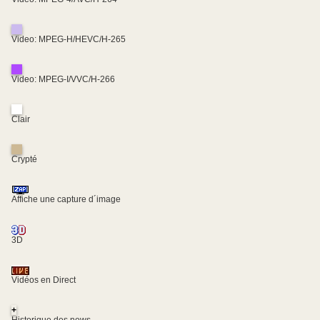
Video: MPEG-H/HEVC/H-265
Video: MPEG-I/VVC/H-266
Clair
Crypté
Affiche une capture d´image
3D
Vidéos en Direct
+
Historique des news