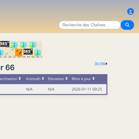
30.0W
r 66
eclination
Azimuth
Elevation
Mise à jour
N/A
N/A
2026-01-11 09:25