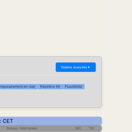
Options avancées
▼
mporairement en clair
Répéteur 66
Flux/débits
r: CET
Réseau, Débit binaire
NID
TID