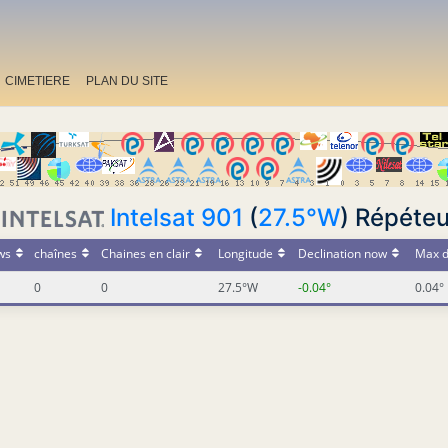
CIMETIERE
PLAN DU SITE
Intelsat 901
(
27.5°W
) Répéteu
ws
chaînes
Chaines en clair
Longitude
Declination now
Max d
0
0
27.5°W
-0.04°
0.04°