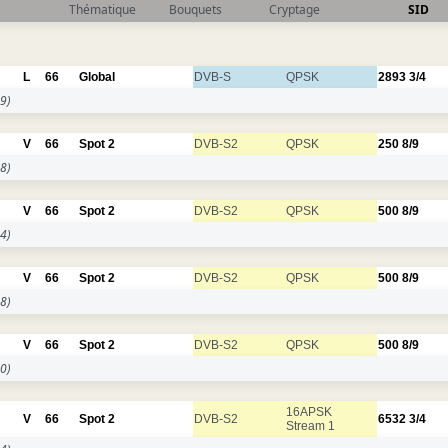
Thématique
Bouquets
Cryptage
SID
L
66
Global
DVB-S
QPSK
2893
3/4
9)
V
66
Spot 2
DVB-S2
QPSK
250
8/9
8)
V
66
Spot 2
DVB-S2
QPSK
500
8/9
4)
V
66
Spot 2
DVB-S2
QPSK
500
8/9
8)
V
66
Spot 2
DVB-S2
QPSK
500
8/9
0)
16APSK
V
66
Spot 2
DVB-S2
6532
3/4
Stream 1