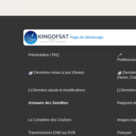
Page de démarrage
Présentation / FAQ
Préférence
Dernières mises à jour (News)
Dernièr
(News, Clai
[+] Derniers ajouts et modifications
[-] Dernièr
Annuaire des Satellites
Rapports d
Le Cimetière des Chaînes
Images ma
Transmissions DAB sur DVB
Français