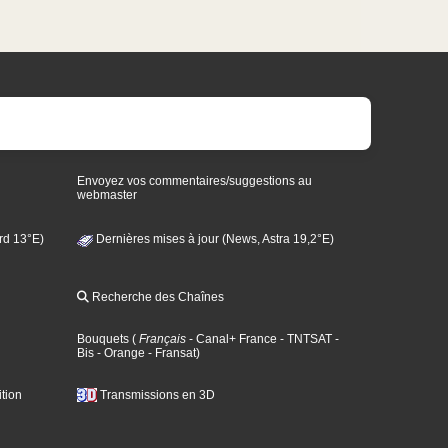
Envoyez vos commentaires/suggestions au
webmaster
rd 13°E)
Dernières mises à jour (News, Astra 19,2°E)
Recherche des Chaînes
Bouquets
(
Français
- Canal+ France
- TNTSAT
-
Bis
- Orange
- Fransat
)
tion
Transmissions en 3D