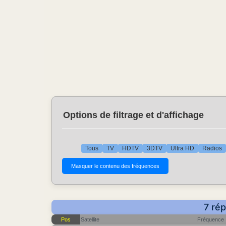
Options de filtrage et d'affichage
Tous
TV
HDTV
3DTV
Ultra HD
Radios
7 rép
Pos
Satellite
Fréquence