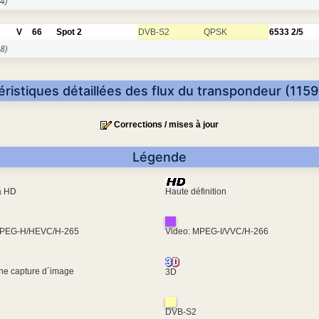
4)
V
66
Spot 2
DVB-S2
QPSK
6533
2/5
8)
éristiques détaillées des flux du transpondeur (1159
Corrections / mises à jour
Légende
ra HD
Haute définition
MPEG-H/HEVC/H-265
Video: MPEG-I/VVC/H-266
une capture d´image
3D
DVB-S2