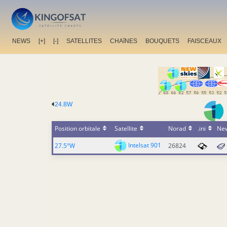
NEWS
[+]
[-]
SATELLITES
CHAîNES
BOUQUETS
FAISCEAUX
24.8W
Position orbitale
Satellite
Norad
.ini
Ne
Intelsat 901
27.5°W
26824