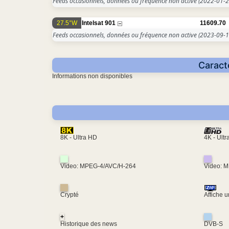
Feeds occasionnels, données ou fréquence non active
(2022-01-2
27.5°W
Intelsat 901
11609.70
Feeds occasionnels, données ou fréquence non active
(2023-09-1
Caract
Informations non disponibles
4K - Ult
8K - Ultra HD
Video: MPEG-4/AVC/H-264
Video: 
Crypté
Affiche 
+
Historique des news
DVB-S