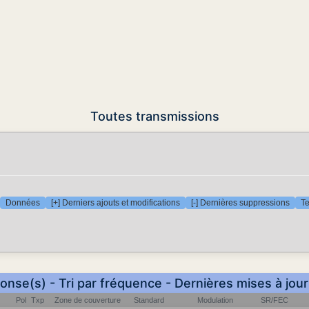
Toutes transmissions
Données
[+] Derniers ajouts et modifications
[-] Dernières suppressions
Te
onse(s) - Tri par fréquence - Dernières mises à jou
Pol
Txp
Zone de couverture
Standard
Modulation
SR/FEC