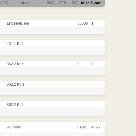
VPID
Audio
PMT
PCR
TXT
Mise à jour
Ericsson
, n/a
65535
1
431.1 Kb/s
862.2 Kb/s
0
0
862.2 Kb/s
862.2 Kb/s
9.7 Mb/s
8192
4096