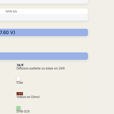
NAN b/s
7.60 V)
Diffusion partielle ou totale en 16/9
Clair
Vidéos en Direct
DVB-S2X